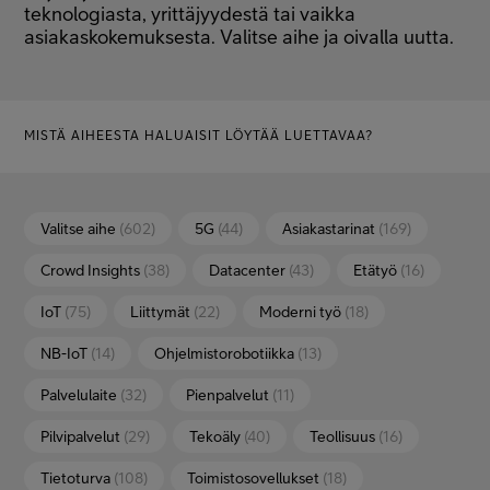
teknologiasta, yrittäjyydestä tai vaikka
Minun Telia Yrityksille
asiakaskokemuksesta. Valitse aihe ja oivalla uutta.
Inspiroidu
MISTÄ AIHEESTA HALUAISIT LÖYTÄÄ LUETTAVAA?
FI
EN
SV
Valitse aihe
(602)
5G
(44)
Asiakastarinat
(169)
Crowd Insights
(38)
Datacenter
(43)
Etätyö
(16)
IoT
(75)
Liittymät
(22)
Moderni työ
(18)
NB-IoT
(14)
Ohjelmistorobotiikka
(13)
Palvelulaite
(32)
Pienpalvelut
(11)
Pilvipalvelut
(29)
Tekoäly
(40)
Teollisuus
(16)
Tietoturva
(108)
Toimistosovellukset
(18)