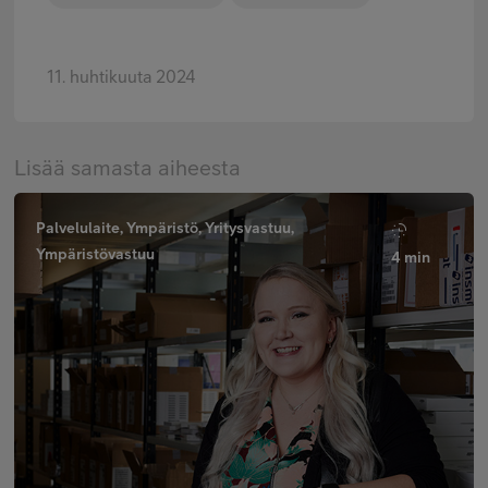
11. huhtikuuta 2024
Lisää samasta aiheesta
Palvelulaite, Ympäristö, Yritysvastuu,
Ympäristövastuu
4 min