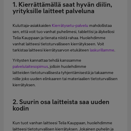
1. Kierrättämällä saat hyvän diilin,
yrityksille laitteet palveluna
Kuluttaja-asiakkaiden
Kierrätysetu-palvelu
mahdollistaa
sen, että voit tuo vanhat puhelimesi, tablettisi ja älykellosi
Telia Kauppaan ja tienata niistä rahaa. Huolehdimme
vanhat laitteesi tietoturvalliseen kierrätykseen. Voit
tarkistaa laitteesi kierrätysarvon etukäteen
laskurillamme
.
Yritysten kannattaa tehdä kanssamme
palvelulaitesopimus
, jolloin huolehdimme
laitteiden tietoturvallisesta tyhjentämisestä ja takaamme
niille joko uuden elinkaaren tai materiaalien tietoturvallisen
kierrätyksen.
2. Suurin osa laitteista saa uuden
kodin
Kun tuot vanhan laitteesi Telia Kauppaan, huolehdimme
laitteesi tietoturvallisen kierrätyksen. Jokainen puhelin ja