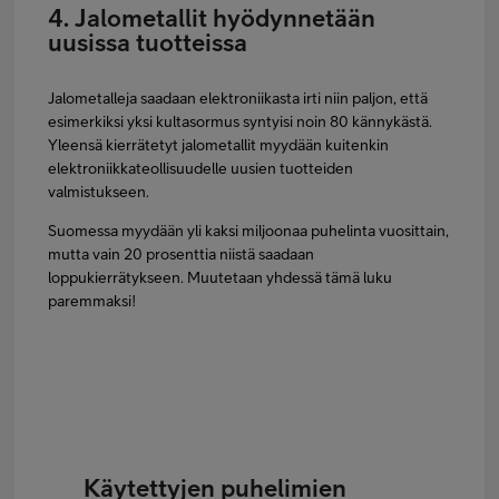
4. Jalometallit hyödynnetään
uusissa tuotteissa
Jalometalleja saadaan elektroniikasta irti niin paljon, että
esimerkiksi yksi kultasormus syntyisi noin 80 kännykästä.
Yleensä kierrätetyt jalometallit myydään kuitenkin
elektroniikkateollisuudelle uusien tuotteiden
valmistukseen.
Suomessa myydään yli kaksi miljoonaa puhelinta vuosittain,
mutta vain 20 prosenttia niistä saadaan
loppukierrätykseen. Muutetaan yhdessä tämä luku
paremmaksi!
Käytettyjen puhelimien