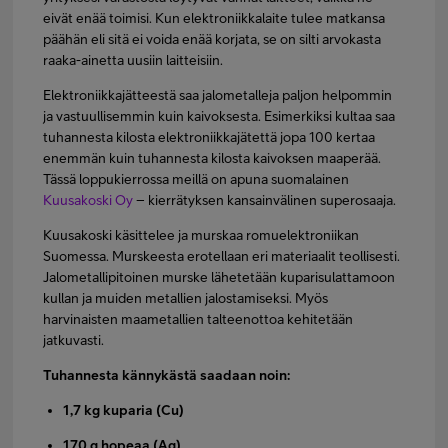
eivät enää toimisi. Kun elektroniikkalaite tulee matkansa
päähän eli sitä ei voida enää korjata, se on silti arvokasta
raaka-ainetta uusiin laitteisiin.
Elektroniikkajätteestä saa jalometalleja paljon helpommin
ja vastuullisemmin kuin kaivoksesta. Esimerkiksi kultaa saa
tuhannesta kilosta elektroniikkajätettä jopa 100 kertaa
enemmän kuin tuhannesta kilosta kaivoksen maaperää.
Tässä loppukierrossa meillä on apuna suomalainen
Kuusakoski Oy
– kierrätyksen kansainvälinen superosaaja.
Kuusakoski käsittelee ja murskaa romuelektroniikan
Suomessa. Murskeesta erotellaan eri materiaalit teollisesti.
Jalometallipitoinen murske lähetetään kuparisulattamoon
kullan ja muiden metallien jalostamiseksi. Myös
harvinaisten maametallien talteenottoa kehitetään
jatkuvasti.
Tuhannesta kännykästä saadaan noin:
1,7 kg kuparia (Cu)
170 g hopeaa (Ag)