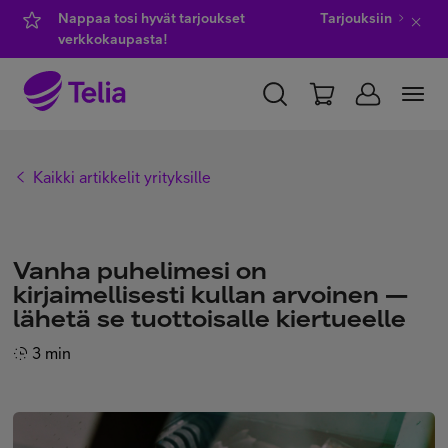
Nappaa tosi hyvät tarjoukset
Tarjouksiin
verkkokaupasta!
YKSITYISILLE
YRITYKSILLE
WHOLESALE
Kaikki artikkelit yrityksille
TELIA FINLAND
Kauppa
Vanha puhelimesi on
kirjaimellisesti kullan arvoinen —
lähetä se tuottoisalle kiertueelle
IT-palvelut
3 min
Asiakastuki