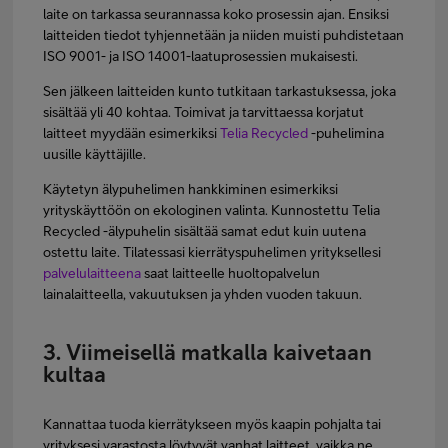
laite on tarkassa seurannassa koko prosessin ajan. Ensiksi
laitteiden tiedot tyhjennetään ja niiden muisti puhdistetaan
ISO 9001- ja ISO 14001-laatuprosessien mukaisesti.
Sen jälkeen laitteiden kunto tutkitaan tarkastuksessa, joka
sisältää yli 40 kohtaa. Toimivat ja tarvittaessa korjatut
laitteet myydään esimerkiksi
Telia Recycled
-puhelimina
uusille käyttäjille.
Käytetyn älypuhelimen hankkiminen esimerkiksi
yrityskäyttöön on ekologinen valinta. Kunnostettu Telia
Recycled -älypuhelin sisältää samat edut kuin uutena
ostettu laite. Tilatessasi kierrätyspuhelimen yrityksellesi
palvelulaitteena
saat laitteelle huoltopalvelun
lainalaitteella, vakuutuksen ja yhden vuoden takuun.
3. Viimeisellä matkalla kaivetaan
kultaa
Kannattaa tuoda kierrätykseen myös kaapin pohjalta tai
yrityksesi varastosta löytyvät vanhat laitteet, vaikka ne