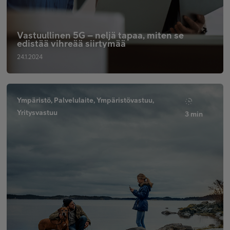
Vastuullinen 5G – neljä tapaa, miten se
edistää vihreää siirtymää
24.1.2024
Ympäristö, Palvelulaite, Ympäristövastuu,
Yritysvastuu
3 min