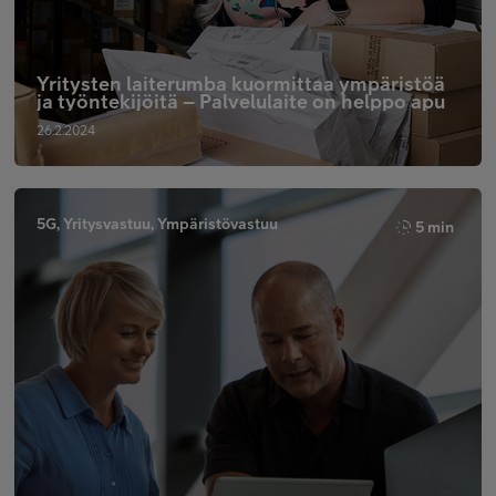
Yritysten laiterumba kuormittaa ympäristöä
ja työntekijöitä – Palvelulaite on helppo apu
26.2.2024
5G, Yritysvastuu, Ympäristövastuu
5 min