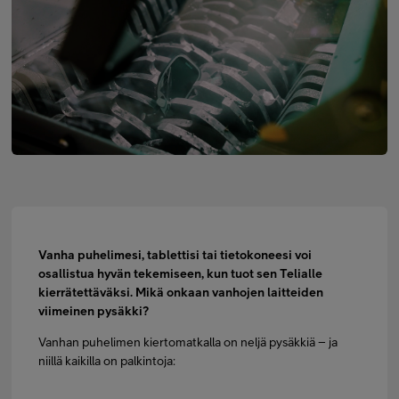
Minun Telia Yrityksille
Inspiroidu
FI
EN
SV
Vanha puhelimesi, tablettisi tai tietokoneesi voi
osallistua hyvän tekemiseen, kun tuot sen Telialle
kierrätettäväksi. Mikä onkaan vanhojen laitteiden
viimeinen pysäkki?
Vanhan puhelimen kiertomatkalla on neljä pysäkkiä – ja
niillä kaikilla on palkintoja: