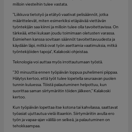
milloin viesteihin tulee vastata.
”Liikkuva tietotyö ja etätyö vaativat pelisäännöt, jotka
määrittelevät, miten esimerkiksi etäpäivää viettävän
työntekijän saa kiinni ja milloin tulee olla tavoitettavissa. On
tärkeää, ettei kukaan joudu toimimaan oletusten varassa.
Esimiehen kanssa sovitaan säännöt tavoitettavuudesta ja
käydään läpi, mitkä ovat työn asettamia vaatimuksia, mitkä
työntekijöiden tapoja”, Kalakoski ohjeistaa.
Teknologia voi auttaa myös irrottautumaan työstä.
”30 minuuttia ennen työpäivän loppua puhelimeni piippaa.
Hälytys kertoo, että työt tulee lopetella seuraavan puolen
tunnin kuluessa. Töistä palautuminen helpottuu, kun
suorittaa saman siirtymäriitin töiden jälkeen,” Kalakoski
kertoo.
Kun työpäivän lopettaa itse kotona tai kahvilassa, saattavat
työasiat ujuttautua vielä iltaankin. Siirtymäriitin avulla ero
työn ja vapaa-ajan välillä on selkeä, ja palautuminen on
tehokkaampaa.