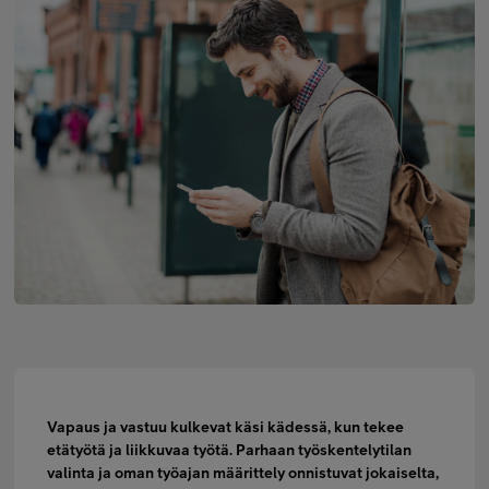
Minun Telia Yrityksille
Inspiroidu
FI
EN
SV
Vapaus ja vastuu kulkevat käsi kädessä, kun tekee
etätyötä ja liikkuvaa työtä. Parhaan työskentelytilan
valinta ja oman työajan määrittely onnistuvat jokaiselta,