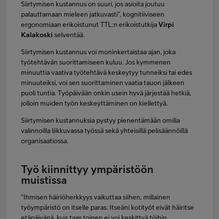
Siirtymisen kustannus on suuri, jos asioita joutuu
palauttamaan mieleen jatkuvasti”, kognitiiviseen
ergonomiaan erikoistunut TTL:n erikoistutkija
Virpi
Kalakoski
selventää.
Siirtymisen kustannus voi moninkertaistaa ajan, joka
työtehtävän suorittamiseen kuluu. Jos kymmenen
minuuttia vaativa työtehtävä keskeytyy tunneiksi tai edes
minuuteiksi, voi sen suorittaminen vaatia tauon jälkeen
puoli tuntia. Työpäivään onkin usein hyvä järjestää hetkiä,
jolloin muiden työn keskeyttäminen on kiellettyä.
Siirtymisen kustannuksia pystyy pienentämään omilla
valinnoilla liikkuvassa työssä sekä yhteisillä pelisäännöillä
organisaatiossa.
Työ kiinnittyy ympäristöön
muistissa
”Ihmisen häiriöherkkyys vaikuttaa siihen, millainen
työympäristö on itselle paras. Itseäni kotityöt eivät häiritse
etäpäivänä, kun taas toinen ei voi keskittyä töihin