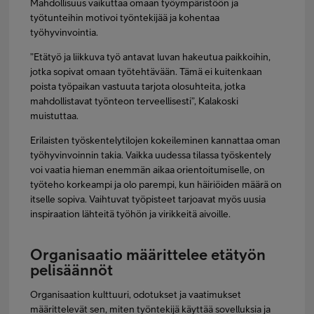
Mahdollisuus vaikuttaa omaan työympäristöön ja
työtunteihin motivoi työntekijää ja kohentaa
työhyvinvointia.
”Etätyö ja liikkuva työ antavat luvan hakeutua paikkoihin,
jotka sopivat omaan työtehtävään. Tämä ei kuitenkaan
poista työpaikan vastuuta tarjota olosuhteita, jotka
mahdollistavat työnteon terveellisesti”, Kalakoski
muistuttaa.
Erilaisten työskentelytilojen kokeileminen kannattaa oman
työhyvinvoinnin takia. Vaikka uudessa tilassa työskentely
voi vaatia hieman enemmän aikaa orientoitumiselle, on
työteho korkeampi ja olo parempi, kun häiriöiden määrä on
itselle sopiva. Vaihtuvat työpisteet tarjoavat myös uusia
inspiraation lähteitä työhön ja virikkeitä aivoille.
Organisaatio määrittelee etätyön
pelisäännöt
Organisaation kulttuuri, odotukset ja vaatimukset
määrittelevät sen, miten työntekijä käyttää sovelluksia ja