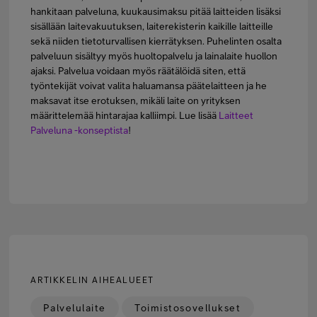
hankitaan palveluna, kuukausimaksu pitää laitteiden lisäksi
sisällään laitevakuutuksen, laiterekisterin kaikille laitteille
sekä niiden tietoturvallisen kierrätyksen. Puhelinten osalta
palveluun sisältyy myös huoltopalvelu ja lainalaite huollon
ajaksi. Palvelua voidaan myös räätälöidä siten, että
työntekijät voivat valita haluamansa päätelaitteen ja he
maksavat itse erotuksen, mikäli laite on yrityksen
määrittelemää hintarajaa kalliimpi. Lue lisää
Laitteet
Palveluna -konseptista
!
ARTIKKELIN AIHEALUEET
Palvelulaite
Toimistosovellukset