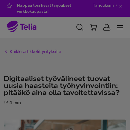
Nappaa tosi hyvät tarjoukset
Tarjouksiin
verkkokaupasta!
YKSITYISILLE
YRITYKSILLE
WHOLESALE
Kaikki artikkelit yrityksille
TELIA FINLAND
Kauppa
Digitaaliset työvälineet tuovat
uusia haasteita työhyvinvointiin:
pitääkö aina olla tavoitettavissa?
IT-palvelut
4 min
Asiakastuki