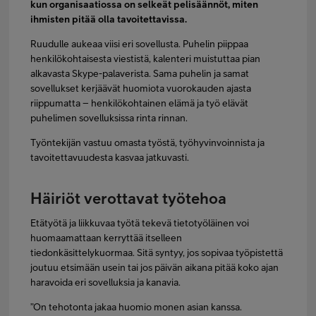
kun organisaatiossa on selkeät pelisäännöt, miten
ihmisten pitää olla tavoitettavissa.
Ruudulle aukeaa viisi eri sovellusta. Puhelin piippaa
henkilökohtaisesta viestistä, kalenteri muistuttaa pian
alkavasta Skype-palaverista. Sama puhelin ja samat
sovellukset kerjäävät huomiota vuorokauden ajasta
riippumatta – henkilökohtainen elämä ja työ elävät
puhelimen sovelluksissa rinta rinnan.
Työntekijän vastuu omasta työstä, työhyvinvoinnista ja
tavoitettavuudesta kasvaa jatkuvasti.
Häiriöt verottavat työtehoa
Etätyötä ja liikkuvaa työtä tekevä tietotyöläinen voi
huomaamattaan kerryttää itselleen
tiedonkäsittelykuormaa. Sitä syntyy, jos sopivaa työpistettä
joutuu etsimään usein tai jos päivän aikana pitää koko ajan
haravoida eri sovelluksia ja kanavia.
”On tehotonta jakaa huomio monen asian kanssa.