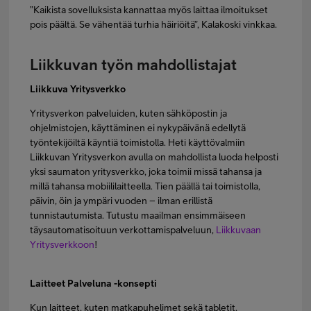
”Kaikista sovelluksista kannattaa myös laittaa ilmoitukset
pois päältä. Se vähentää turhia häiriöitä”, Kalakoski vinkkaa.
Liikkuvan työn mahdollistajat
Liikkuva Yritysverkko
Yritysverkon palveluiden, kuten sähköpostin ja
ohjelmistojen, käyttäminen ei nykypäivänä edellytä
työntekijöiltä käyntiä toimistolla. Heti käyttövalmiin
Liikkuvan Yritysverkon avulla on mahdollista luoda helposti
yksi saumaton yritysverkko, joka toimii missä tahansa ja
millä tahansa mobiililaitteella. Tien päällä tai toimistolla,
päivin, öin ja ympäri vuoden – ilman erillistä
tunnistautumista. Tutustu maailman ensimmäiseen
täysautomatisoituun verkottamispalveluun,
Liikkuvaan
Yritysverkkoon
!
Laitteet Palveluna -konsepti
Kun laitteet, kuten matkapuhelimet sekä tabletit,