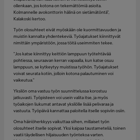
ollenkaan, jos kotona on tekemättömiä asioita.
Kolmannelle avokonttorin hälinä on sietämätöntä”,
Kalakoski kertoo.
Työn olosuhteet eivät myöskään ole kuormittavuuden ja
muistin kannalta yhdentekeviä. Työajatukset kiinnittyvät
nimittäin ympäristöön, jossa töitä useimmiten tekee.
”Jos katse kiinnittyy keittiön lamppuun työtehtävää
pohtiessa, seuraavan kerran vapaalla, kun katse osuu
lamppuun, se kytkeytyy muistissa työhön. Työajatukset
voivat seurata kotiin, jolloin kotona palautuminen voi
vaikeutua.”
Yksilön oma vastuu työn suunnittelussa korostuu
jatkuvasti. Työpisteen voi usein valita itse, ja myös
työaikojen liukumat antavat yksilölle lisää pelivaraa ja
vastuuta. Työpäivä kannattaa paloitella itselle sopiviin osiin.
Oma häiriöherkkyys vaikuttaa siihen, millaiset työn
olosuhteet itselle sopivat. Yksi kaipaa taustameteliä, toinen
vaatii täydellisen hiljaisuuden työntekoa varten.