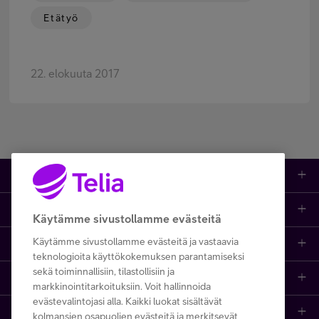
Etätyö
22. elokuuta 2017
Tuotteet
Asiakastuki
Kauppa
Käytämme sivustollamme evästeitä
Käytämme sivustollamme evästeitä ja vastaavia
Opi ja inspiroidu
Etusivu
IT-palvelut
teknologioita käyttökokemuksen parantamiseksi
sekä toiminnallisiin, tilastollisiin ja
Telia
Kaikki sisällöt
Yhteystiedot
Yrittäjän palvelut
markkinointitarkoituksiin. Voit hallinnoida
evästevalintojasi alla. Kaikki luokat sisältävät
Telia Finland
Telia
Artikkelit
Paikalliset yritysmyyjät
Julkishallinnolle
kolmansien osapuolien evästeitä ja merkitsevät