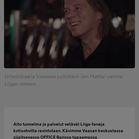
Minun Telia Yrityksille
Inspiroidu
FI
EN
SV
Urheilubaaria Vaasassa pyörittävä Jani Mattlar vannoo
Liigan nimeen.
Aito tunnelma ja palvelut vetävät Liiga-faneja
kotisohvilta ravintolaan. Kävimme Vaasan keskustassa
sijaitsevassa OFFICE Barissa tapaamassa