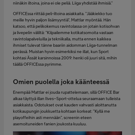
niinäkin iltoina, joina ei ole peliä. Liiga yhdistää ihmisiä.”
OFFICEssa riittää peli-iltoina asiakkaita. ”Jääkiekko tuo
meille hyvin paljon lisämyyntiä”, Mattlar myöntää. Hän
katsoo, että pelikokemus ravintolassa on jotain kotisohvan
ja livepelin väliltä: ”Kilpailemme kotikatsomoita vastaan
ravintolapalveluilla ja tekniikalla, mutta ennen kaikkea
ihmiset tulevat tänne baariin aidomman Liiga-tunnelman
perässä. Muistan hyvin esimerkiksi ne illat, kun Sport
kohtasi Ässät karsinnoissa 2009: henki oli juuri sitä, mihin
täällä OFFICEssa pyrimme.
Omien puolella joka käänteessä
Enempää Mattlar ei jouda rupattelemaan, sillä OFFICE Bar
alkaa täyttyä illan Ilves–Sport-ottelua seuraamaan tulleista
asiakkaista. Odotukset ovat kauden vahvasti aloittanutta
kotikaupungin joukkuetta kohtaan korkeat: ”Kyllä me
playoffeihin asti mennään”, screenin eteen
asemoituneiden fanien joukosta kuuluu.