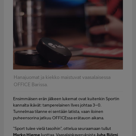
Hanajuomat ja kiekko maistuvat vaasalaisessa
OFFICE Barissa.
Ensimmäisen erän jälkeen lukemat ovat kuitenkin Sportin
kannalta ikävät: tamperelainen Ilves johtaa 3–0.
Tunnelmaa tilanne ei sentään latista, vaan iloinen
puheensorina jatkuu OFFICEssa erätauon aikana.
”Sport tulee vielä tasoihin”, ottelua seuraamaan tullut
Marko Hjerpe
luottaa. Vaasalaiskaveruksista
Juha Björni