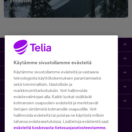
yhteydet
6.10.2020
Tuotteet
Asiakastuki
Kauppa
Käytämme sivustollamme evästeitä
Käytämme sivustollamme evästeitä ja vastaavia
Opi ja inspiroidu
Etusivu
IT-palvelut
teknologioita käyttökokemuksen parantamiseksi
sekä toiminnallisiin, tilastollisiin ja
Telia
Kaikki sisällöt
Yhteystiedot
Yrittäjän palvelut
markkinointitarkoituksiin. Voit hallinnoida
evästevalintojasi alla. Kaikki luokat sisältävät
Telia Finland
Telia
Artikkelit
Paikalliset yritysmyyjät
Julkishallinnolle
kolmansien osapuolien evästeitä ja merkitsevät
tietojen siirtämistä kolmansille osapuolille. Voit
hallinnoida evästeitä tai poistaa ne käytöstä milloin
Telia yrityksenä
Telia Cygate
Referenssit
Viat ja häiriöt
Wholesale
tahansa evästeasetuksissa. Lisätietoja evästeistä saat
Copyright Telia Company 2026
evästeitä koskevasta tietosuojaselosteestamme.
Vastuullisuus
Asiakasvinkit
Laskut ja maksaminen
Business