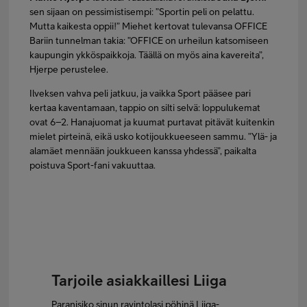
sen sijaan on pessimistisempi: ”Sportin peli on pelattu.
Mutta kaikesta oppii!” Miehet kertovat tulevansa OFFICE
Bariin tunnelman takia: ”OFFICE on urheilun katsomiseen
kaupungin ykköspaikkoja. Täällä on myös aina kavereita”,
Hjerpe perustelee.
Ilveksen vahva peli jatkuu, ja vaikka Sport pääsee pari
kertaa kaventamaan, tappio on silti selvä: loppulukemat
ovat 6–2. Hanajuomat ja kuumat purtavat pitävät kuitenkin
mielet pirteinä, eikä usko kotijoukkueeseen sammu. ”Ylä- ja
alamäet mennään joukkueen kanssa yhdessä”, paikalta
poistuva Sport-fani vakuuttaa.
Tarjoile asiakkaillesi Liiga
Paranisiko sinun ravintolasi pöhinä Liiga-