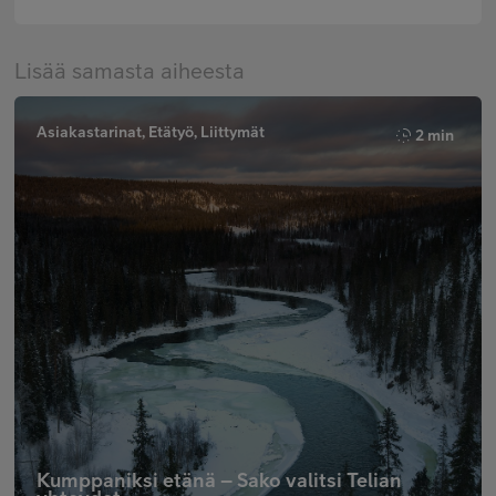
Lisää samasta aiheesta
Asiakastarinat, Etätyö, Liittymät
2 min
Kumppaniksi etänä – Sako valitsi Telian