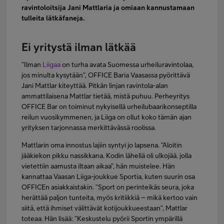
ravintoloitsija Jani Mattlaria ja omiaan kannustamaan
tulleita lätkäfaneja.
Ei yritystä ilman lätkää
”Ilman
Liigaa
on turha avata Suomessa urheiluravintolaa,
jos minulta kysytään”, OFFICE Baria Vaasassa pyörittävä
Jani Mattlar kiteyttää. Pitkän linjan ravintola-alan
ammattilaisena Mattlar tietää, mistä puhuu. Perheyritys
OFFICE Bar on toiminut nykyisellä urheilubaarikonseptilla
reilun vuosikymmenen, ja Liiga on ollut koko tämän ajan
yrityksen tarjonnassa merkittävässä roolissa.
Mattlarin oma innostus lajiin syntyi jo lapsena. ”Aloitin
jääkiekon pikku nassikkana. Kodin lähellä oli ulkojää, jolla
vietettiin aamusta iltaan aikaa”, hän muistelee. Hän
kannattaa Vaasan Liiga-joukkue Sportia, kuten suurin osa
OFFICEn asiakkaistakin. ”Sport on perinteikäs seura, joka
herättää paljon tunteita, myös kritiikkiä – mikä kertoo vain
siitä, että ihmiset välittävät kotijoukkueestaan”, Mattlar
toteaa. Hän lisää: ”Keskustelu pyörii Sportin ympärillä