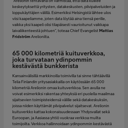
“Arelionin tehtävänä on varmistaa, että data kulkee
keskeytyksettä yritysten, datakeskusten, pilvipalveluiden ja
loppukäyttäjien välillä. Esimerkiksi Helsingistä lähtee ulos
viisi kaapeliamme, joten data löytää aina tiensä perille,
vaikka yksi kaapeli olisi tilapäisesti vaurioitunut vaikkapa
laivaliikenteestä johtuen”, toteaa Chief Evangelist
Mattias
Fridström
Arelionilta.
65 000 kilometriä kuituverkkoa,
joka turvataan ydinpommin
kestävästä bunkkerista
Kansainvälisillä markkinoilla toimivilla tai sinne tähtäävillä
Telia Finlandin yritysasiakkailla on käytössään 65 000
kilometriä Arelionin omaa kuituverkkoa. Sen avulla ne
voivat esimerkiksi rakentaa yhteyksiä eri puolella maailmaa
sijaitsevien toimipisteidensä välille sekä datakeskuksiin,
joissa niiden käyttämät pilvipalvelut sijaitsevat. Arelionin
kuituverkko kattaa kokonaisuudessaan Yhdysvallat sekä
Euroopan, ja Aasiassa yhtiö vuokraa verkkoa muilta
toimijoilta. Verkkoa hallinnoidaan ydinpommin kestävästä