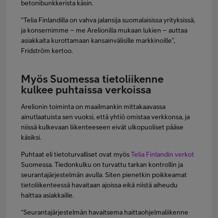
betonibunkkerista käsin.
“Telia Finlandilla on vahva jalansija suomalaisissa yrityksissä,
ja konsernimme – me Arelionilla mukaan lukien – auttaa
asiakkaita kurottamaan kansainvälisille markkinoille”,
Fridström kertoo.
Myös Suomessa tietoliikenne
kulkee puhtaissa verkoissa
Arelionin toiminta on maailmankin mittakaavassa
ainutlaatuista sen vuoksi, että yhtiö omistaa verkkonsa, ja
niissä kulkevaan liikenteeseen eivät ulkopuoliset pääse
käsiksi.
Puhtaat eli tietoturvalliset ovat myös
Telia Finlandin verkot
Suomessa. Tiedonkulku on turvattu tarkan kontrollin ja
seurantajärjestelmän avulla. Siten pienetkin poikkeamat
tietoliikenteessä havaitaan ajoissa eikä niistä aiheudu
haittaa asiakkaille.
“Seurantajärjestelmän havaitsema haittaohjelmaliikenne