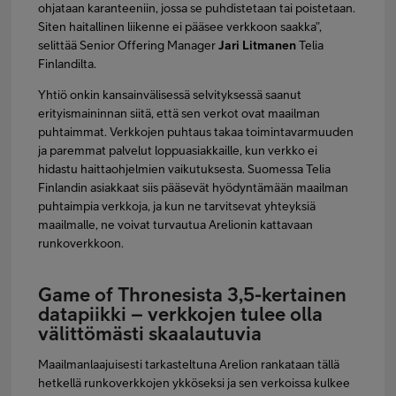
ohjataan karanteeniin, jossa se puhdistetaan tai poistetaan.
Siten haitallinen liikenne ei pääsee verkkoon saakka”,
selittää Senior Offering Manager
Jari Litmanen
Telia
Finlandilta.
Yhtiö onkin kansainvälisessä selvityksessä saanut
erityismaininnan siitä, että sen verkot ovat maailman
puhtaimmat. Verkkojen puhtaus takaa toimintavarmuuden
ja paremmat palvelut loppuasiakkaille, kun verkko ei
hidastu haittaohjelmien vaikutuksesta. Suomessa Telia
Finlandin asiakkaat siis pääsevät hyödyntämään maailman
puhtaimpia verkkoja, ja kun ne tarvitsevat yhteyksiä
maailmalle, ne voivat turvautua Arelionin kattavaan
runkoverkkoon.
Game of Thronesista 3,5-kertainen
datapiikki – verkkojen tulee olla
välittömästi skaalautuvia
Maailmanlaajuisesti tarkasteltuna Arelion rankataan tällä
hetkellä runkoverkkojen ykköseksi ja sen verkoissa kulkee