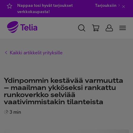
Nappaa tosi hyvät tarjoukset
Tarjouksiin
verkkokaupasta!
YKSITYISILLE
YRITYKSILLE
WHOLESALE
Kaikki artikkelit yrityksille
TELIA FINLAND
Kauppa
Ydinpommin kestävää varmuutta
– maailman ykköseksi rankattu
runkoverkko selviää
IT-palvelut
vaativimmistakin tilanteista
3 min
Asiakastuki