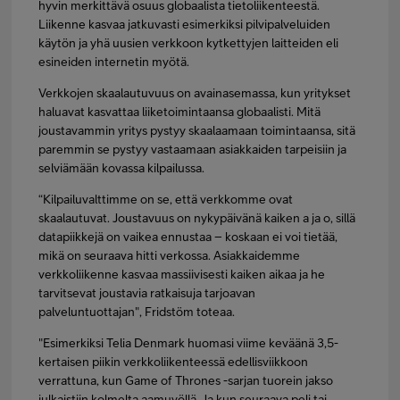
hyvin merkittävä osuus globaalista tietoliikenteestä.
Liikenne kasvaa jatkuvasti esimerkiksi pilvipalveluiden
käytön ja yhä uusien verkkoon kytkettyjen laitteiden eli
esineiden internetin myötä.
Verkkojen skaalautuvuus on avainasemassa, kun yritykset
haluavat kasvattaa liiketoimintaansa globaalisti. Mitä
joustavammin yritys pystyy skaalaamaan toimintaansa, sitä
paremmin se pystyy vastaamaan asiakkaiden tarpeisiin ja
selviämään kovassa kilpailussa.
“Kilpailuvalttimme on se, että verkkomme ovat
skaalautuvat. Joustavuus on nykypäivänä kaiken a ja o, sillä
datapiikkejä on vaikea ennustaa – koskaan ei voi tietää,
mikä on seuraava hitti verkossa. Asiakkaidemme
verkkoliikenne kasvaa massiivisesti kaiken aikaa ja he
tarvitsevat joustavia ratkaisuja tarjoavan
palveluntuottajan", Fridstöm toteaa.
"Esimerkiksi Telia Denmark huomasi viime keväänä 3,5-
kertaisen piikin verkkoliikenteessä edellisviikkoon
verrattuna, kun Game of Thrones -sarjan tuorein jakso
julkaistiin kolmelta aamuyöllä. Ja kun seuraava peli tai