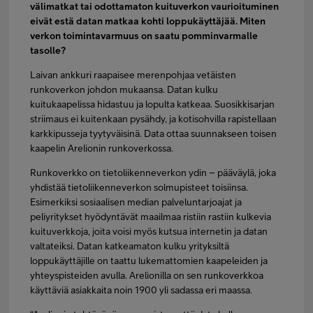
välimatkat tai odottamaton kuituverkon vaurioituminen
eivät estä datan matkaa kohti loppukäyttäjää. Miten
verkon toimintavarmuus on saatu pomminvarmalle
tasolle?
Laivan ankkuri raapaisee merenpohjaa vetäisten
runkoverkon johdon mukaansa. Datan kulku
kuitukaapelissa hidastuu ja lopulta katkeaa. Suosikkisarjan
striimaus ei kuitenkaan pysähdy, ja kotisohvilla rapistellaan
karkkipusseja tyytyväisinä. Data ottaa suunnakseen toisen
kaapelin Arelionin runkoverkossa.
Runkoverkko on tietoliikenneverkon ydin – pääväylä, joka
yhdistää tietoliikenneverkon solmupisteet toisiinsa.
Esimerkiksi sosiaalisen median palveluntarjoajat ja
peliyritykset hyödyntävät maailmaa ristiin rastiin kulkevia
kuituverkkoja, joita voisi myös kutsua internetin ja datan
valtateiksi. Datan katkeamaton kulku yrityksiltä
loppukäyttäjille on taattu lukemattomien kaapeleiden ja
yhteyspisteiden avulla. Arelionilla on sen runkoverkkoa
käyttäviä asiakkaita noin 1900 yli sadassa eri maassa.