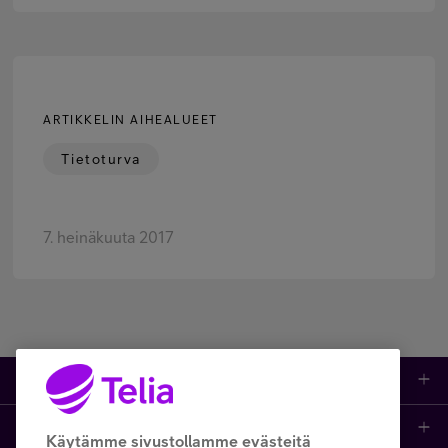
ARTIKKELIN AIHEALUEET
Tietoturva
7. heinäkuuta 2017
Tuotteet
Asiakastuki
Kauppa
Käytämme sivustollamme evästeitä