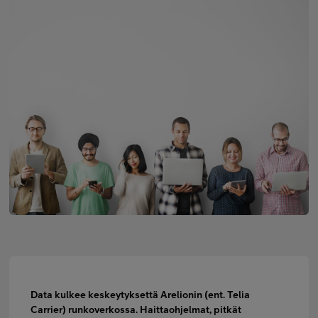
Minun Telia Yrityksille
Inspiroidu
FI
EN
SV
Data kulkee keskeytyksettä Arelionin (ent. Telia
Carrier) runkoverkossa. Haittaohjelmat, pitkät