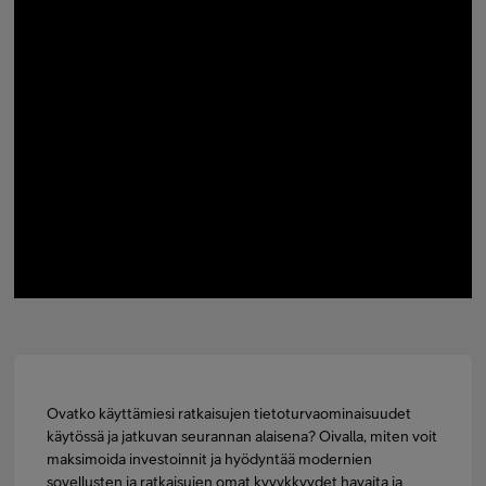
Minun Telia Yrityksille
Inspiroidu
FI
EN
SV
Ovatko käyttämiesi ratkaisujen tietoturvaominaisuudet
käytössä ja jatkuvan seurannan alaisena? Oivalla, miten voit
maksimoida investoinnit ja hyödyntää modernien
sovellusten ja ratkaisujen omat kyvykkyydet havaita ja