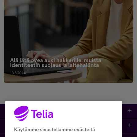
Älä jätä ovea auki hakkerille: muista
identiteetin suojaus ja laitehallinta
13.5.2024
Tuotteet
Asiakastuki
Kauppa
Käytämme sivustollamme evästeitä