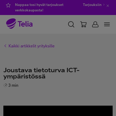
Nappaa tosi hyvät tarjoukset
Tarjouksiin
verkkokaupasta!
YKSITYISILLE
YRITYKSILLE
WHOLESALE
Kaikki artikkelit yrityksille
TELIA FINLAND
Kauppa
Joustava tietoturva ICT-
ympäristössä
IT-palvelut
3 min
Asiakastuki