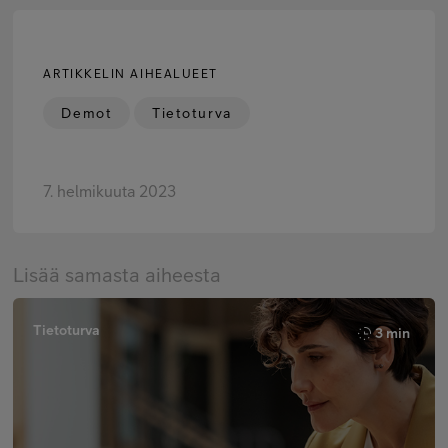
ARTIKKELIN AIHEALUEET
Demot
Tietoturva
7. helmikuuta 2023
Lisää samasta aiheesta
Tietoturva
3 min