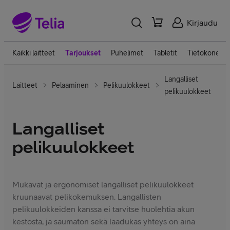
Kirjaudu
Kaikki laitteet
Tarjoukset
Puhelimet
Tabletit
Tietokoneet
Langalliset
Laitteet
Pelaaminen
Pelikuulokkeet
pelikuulokkeet
Langalliset
pelikuulokkeet
Mukavat ja ergonomiset langalliset pelikuulokkeet
kruunaavat pelikokemuksen. Langallisten
pelikuulokkeiden kanssa ei tarvitse huolehtia akun
kestosta, ja saumaton sekä laadukas yhteys on aina