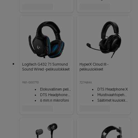
Logitech G432 7.1 Surround
HyperX Cloud III -
Sound Wired -pelikuulokkeet
pelikuulokkeet
981-000770
727A8AA
Elokuvallinen pelikokemus
DTS Headphone:X
DTS Headphone:X 2.0 -tilaääni
Muistivaahtopehmuste
6 mm:n mikrofoni
Säätimet kuulokkeissa