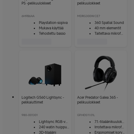
PS -pelikuulokkeet
pelikuulokkeet
6H9B6AA
MDRG300W.CE7
Playstation-sopiva
360 Spatial Sound
Mukava käyttää
40 mm elementit
Tehostettu basso
Taitettava mikrofoni
Logitech G560 Lightsync -
Acer Predator Galea 365 -
pelikaiuttimet
pelikuulokkeet
980-001301
GP.HDS11.01L
Lightsync RGB-valaistus
7.1.-tilaäänikuulokkeet
240 watin huipputeho
Irrotettava mikrofoni
3D-tilaääni
Ergonomiset korvatyynyt