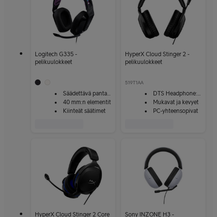
Logitech G335 -
HyperX Cloud Stinger 2 -
pelikuulokkeet
pelikuulokkeet
519T1AA
Säädettävä pantaosa
DTS Headphone:X -tilaääni
40 mm:n elementit
Mukavat ja kevyet
Kiinteät säätimet
PC-yhteensopivat
HyperX Cloud Stinger 2 Core
Sony INZONE H3 -