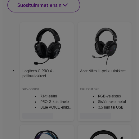
Suosituimmat ensin
Logitech G PRO X -
Acer Nitro II -pelikuulokkeet
pelikuulokkeet
981-000818
GP.HDS11.02E
7.1-tilaääni
RGB-valaistus
PRO-G-kaiutinelementit
Sisäänrakennetut säätimet
Blue VO!CE -mikrofonitekniikka
3,5 mm tai USB