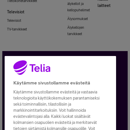
Tietokonetarvikkeet
älykellot ja
laitteet
kellopuhelimet
Televisiot
Älysormukset
Televisiot
Älykellojen
TV-tarvikkeet
tarvikkeet
Tietosuoja ja -turva
Tilauksen peruuttaminen
Käytämme sivustollamme evästeitä
Käytämme sivustollamme evästeitä ja vastaavia
Käyttöehdot
teknologioita käyttökokemuksen parantamiseksi
sekä toiminnallisiin, tilastollisiin ja
Evästeiden käyttö
markkinointitarkoituksiin. Voit hallinnoida
evästevalintojasi alla. Kaikki luokat sisältävät
Toimitusehdot ja palvelukuvaukset
kolmansien osapuolien evästeitä ja merkitsevät
tietojen siirtämistä kolmansille osapuolille. Voit