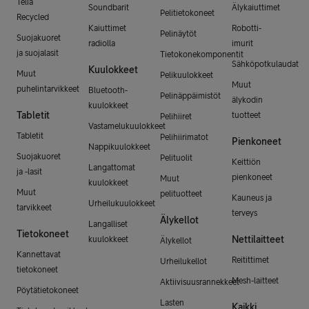
Telia
Soundbarit
Älykaiuttimet
Pelitietokoneet
Recycled
Kaiuttimet
Robotti-
Pelinäytöt
Suojakuoret
radiolla
imurit
ja suojalasit
Tietokonekomponentit
Sähköpotkulaudat
Kuulokkeet
Muut
Pelikuulokkeet
Muut
puhelintarvikkeet
Bluetooth-
Pelinäppäimistöt
älykodin
kuulokkeet
Tabletit
tuotteet
Pelihiiret
Vastamelukuulokkeet
Tabletit
Pelihiirimatot
Pienkoneet
Nappikuulokkeet
Suojakuoret
Pelituolit
Keittiön
Langattomat
ja -lasit
pienkoneet
Muut
kuulokkeet
Muut
pelituotteet
Kauneus ja
Urheilukuulokkeet
tarvikkeet
terveys
Älykellot
Langalliset
Tietokoneet
Nettilaitteet
kuulokkeet
Älykellot
Kannettavat
Reitittimet
Urheilukellot
tietokoneet
Mesh-laitteet
Aktiivisuusrannekkeet
Pöytätietokoneet
Lasten
Kaikki