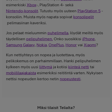
esimerkiski
Xbox
-, PlayStation 4- sekä
Nintendo-konsolit
. Tutustu myös uuteen
PlayStation 5
-
konsoliin. Muista myös napata sopivat
konsolipelit
pelimasiinan kaveriksi.
Jos pelaat mieluummin
puhelimella
, löydät meiltä myös
täydellisen
pelipuhelimen.
Onko suosikkisi
iPhone
,
Samsung Galaxy
,
Nokia
,
OnePlus
,
Honor
vai
Xiaomi
?
Kun nettiyhteys on nopea ja luotettava, myös
pelikokemus on parhaimmillaan. Hanki pelipuhelimen
kylkeen myös uusi
liittymä
ja kotiisi
kiinteä netti
tai
mobiililaajakaista
esimerkiksi reititintä varten. Nykyisen
nettisi nopeuden kertoo netin
nopeustesti
.
Miksi tilaisit Telialta?