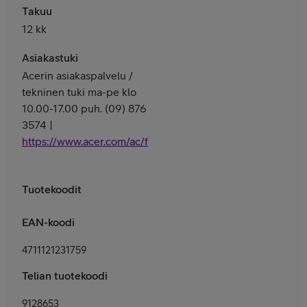
Takuu
12 kk
Asiakastuki
Acerin asiakaspalvelu /
tekninen tuki ma-pe klo
10.00-17.00 puh. (09) 876
3574 |
https://www.acer.com/ac/fi/FI/content/support
Tuotekoodit
EAN-koodi
4711121231759
Telian tuotekoodi
9128653