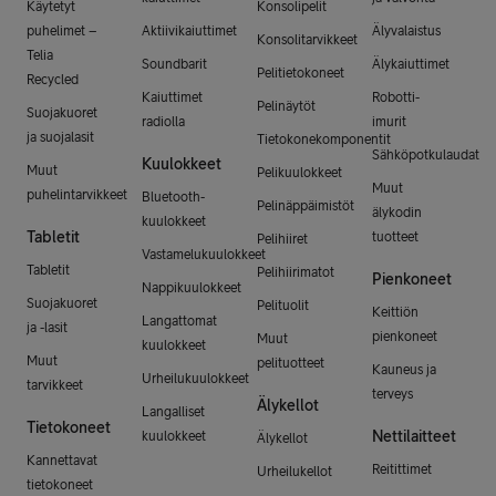
Käytetyt
Konsolipelit
puhelimet –
Aktiivikaiuttimet
Älyvalaistus
Konsolitarvikkeet
Telia
Soundbarit
Älykaiuttimet
Pelitietokoneet
Recycled
Kaiuttimet
Robotti-
Pelinäytöt
Suojakuoret
radiolla
imurit
ja suojalasit
Tietokonekomponentit
Sähköpotkulaudat
Kuulokkeet
Muut
Pelikuulokkeet
Muut
puhelintarvikkeet
Bluetooth-
Pelinäppäimistöt
älykodin
kuulokkeet
Tabletit
tuotteet
Pelihiiret
Vastamelukuulokkeet
Tabletit
Pelihiirimatot
Pienkoneet
Nappikuulokkeet
Suojakuoret
Pelituolit
Keittiön
Langattomat
ja -lasit
pienkoneet
Muut
kuulokkeet
Muut
pelituotteet
Kauneus ja
Urheilukuulokkeet
tarvikkeet
terveys
Älykellot
Langalliset
Tietokoneet
Nettilaitteet
kuulokkeet
Älykellot
Kannettavat
Reitittimet
Urheilukellot
tietokoneet