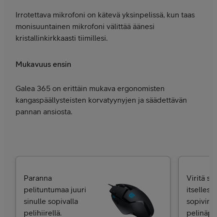
Irrotettava mikrofoni on kätevä yksinpelissä, kun taas
monisuuntainen mikrofoni välittää äänesi
kristallinkirkkaasti tiimillesi.
Mukavuus ensin
Galea 365 on erittäin mukava ergonomisten
kangaspäällysteisten korvatyynyjen ja säädettävän
pannan ansiosta.
Paranna
Viritä se
pelituntumaa juuri
itsellesi
sinulle sopivalla
sopivimm
pelihiirellä.
pelinäppä