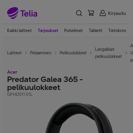
Kirjaudu
Kaikki laitteet
Tarjoukset
Puhelimet
Tabletit
Tietokoneet
A
Langalliset
Laitteet
Pelaaminen
Pelikuulokkeet
G
pelikuulokkeet
p
Acer
Predator Galea 365 -
pelikuulokkeet
GP.HDS11.01L