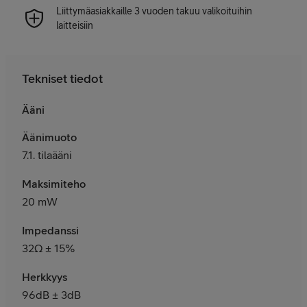
Liittymäasiakkaille 3 vuoden takuu valikoituihin
laitteisiin
Tekniset tiedot
Ääni
Äänimuoto
7.1. tilaääni
Maksimiteho
20 mW
Impedanssi
32Ω ± 15%
Herkkyys
96dB ± 3dB