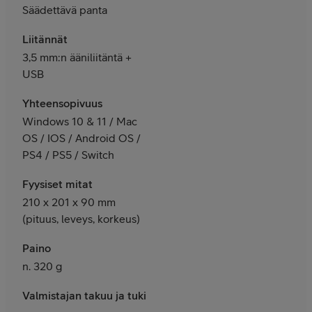
Säädettävä panta
Liitännät
3,5 mm:n ääniliitäntä +
USB
Yhteensopivuus
Windows 10 & 11 / Mac
OS / IOS / Android OS /
PS4 / PS5 / Switch
Fyysiset mitat
210 x 201 x 90 mm
(pituus, leveys, korkeus)
Paino
n. 320 g
Valmistajan takuu ja tuki