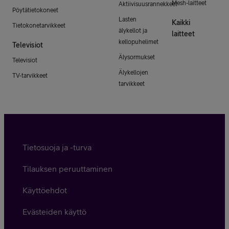
Mesh-laitteet
Aktiivisuusrannekkeet
Pöytätietokoneet
Lasten
Kaikki
Tietokonetarvikkeet
älykellot ja
laitteet
kellopuhelimet
Televisiot
Älysormukset
Televisiot
Älykellojen
TV-tarvikkeet
tarvikkeet
Tietosuoja ja -turva
Tilauksen peruuttaminen
Käyttöehdot
Evästeiden käyttö