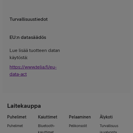
Turvallisuustiedot
EU:n datasäädös
Lue lisää tuotteen datan
käytöstä:
https://www.telia.fi/eu-
data-act
Laitekauppa
Puhelimet
Kaiuttimet
Pelaaminen
Älykoti
Puhelimet
Bluetooth-
Pelikonsolit
Turvallisuus
kaiuttimet
ja valvonta