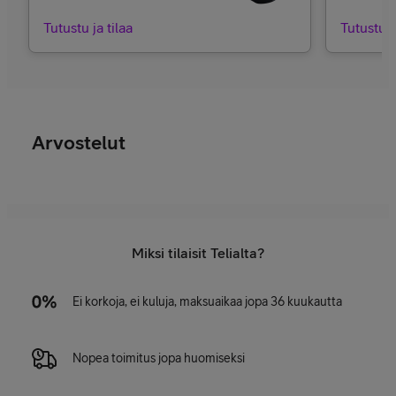
Tutustu ja tilaa
Tutustu j
Arvostelut
Miksi tilaisit Telialta?
Ei korkoja, ei kuluja, maksuaikaa jopa 36 kuukautta
Nopea toimitus jopa huomiseksi