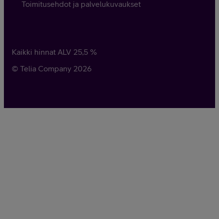
Toimitusehdot ja palvelukuvaukset
Kaikki hinnat ALV
25,5
%
© Telia Company
2026