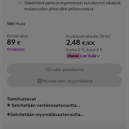
Säädettävä panta ja ergonomiset korvatyynyt takaavat
mukavuuden pitkissäkin pelisessioissa
Väri
:
Musta
Kertamaksu
Kuukausimaksulla (36 kk)
89
2,48
€
€/KK
Hinta 89 €
Hintatiedot
Korko 0 %, kulut 0 €
Lue lisää
Lisää ostoskoriin
Nouda heti myymälästä
Toimitustavat
Selvitetään verkkosaatavuutta...
Selvitetään myymäläsaatavuutta...