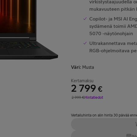
virkistystaajuudella 
mukavuuteen pitkän 
Copilot- ja MSI AI En
sydämenä toimii AMD 
5070 -näytönohjain
Ultrakannettava metall
RGB-ohjelmoitava pe
Väri
:
Musta
Kertamaksu
2 799
€
Hinta 2 799 €
2 999
€
Hintatiedot
Vertailuhinta 2 999 €
Vertailuhinta on alin hinta 30 päivää en
No