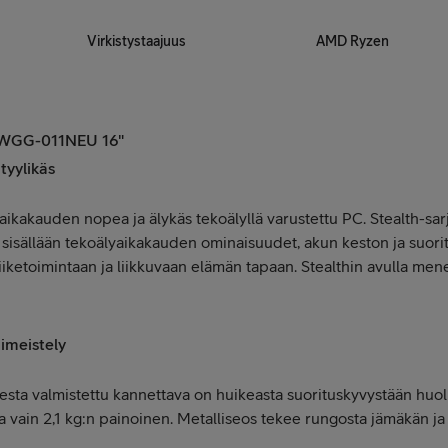
Virkistystaajuus
AMD Ryzen
HWGG-011NEU 16"
tyylikäs
ikakauden nopea ja älykäs tekoälyllä varustettu PC. Stealth-sarja
sisällään tekoälyaikakauden ominaisuudet, akun keston ja suoritu
iketoimintaan ja liikkuvaan elämän tapaan. Stealthin avulla menes
imeistely
ta valmistettu kannettava on huikeasta suorituskyvystään huol
ja vain 2,1 kg:n painoinen. Metalliseos tekee rungosta jämäkän 