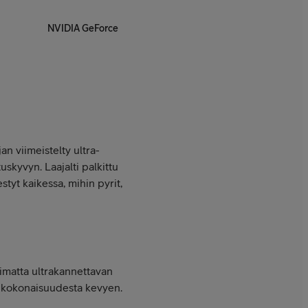
NVIDIA GeForce
n viimeistelty ultra-
skyvyn. Laajalti palkittu
tyt kaikessa, mihin pyrit,
imatta ultrakannettavan
ja kokonaisuudesta kevyen.