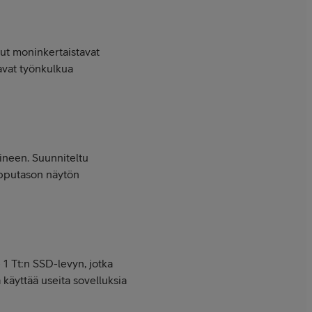
lut moninkertaistavat
tavat työnkulkua
ineen. Suunniteltu
ipputason näytön
1 Tt:n SSD-levyn, jotka
ä käyttää useita sovelluksia