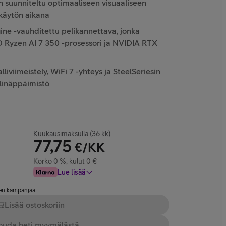
on suunniteltu optimaaliseen visuaaliseen
käytön aikana
gine -vauhditettu pelikannettava, jonka
Ryzen AI 7 350 -prosessori ja NVIDIA RTX
iviimeistely, WiFi 7 -yhteys ja SteelSeriesin
linäppäimistö
Kuukausimaksulla (36 kk)
77,75
€/KK
Korko 0 %, kulut 0 €
Lue lisää
nen kampanjaa.
Lisää ostoskoriin
uda heti myymälästä