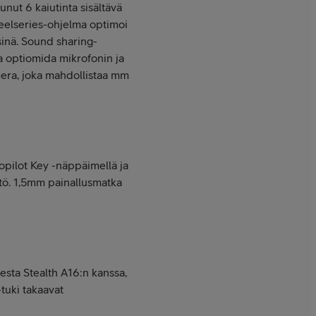
nut 6 kaiutinta sisältävä
teelseries-ohjelma optimoi
sinä. Sound sharing-
ja optiomida mikrofonin ja
mera, joka mahdollistaa mm
opilot Key -näppäimellä ja
tö. 1,5mm painallusmatka
esta Stealth A16:n kanssa,
tuki takaavat