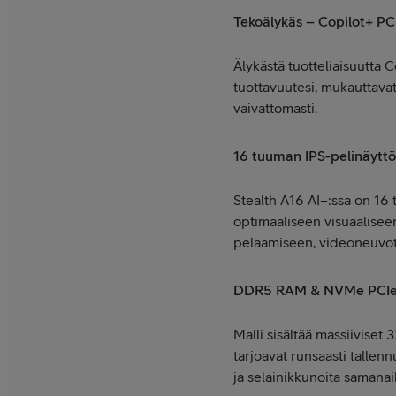
Tekoälykäs – Copilot+ PC
Älykästä tuotteliaisuutta 
tuottavuutesi, mukauttavat
vaivattomasti.
16 tuuman IPS-pelinäyttö
Stealth A16 AI+:ssa on 16
optimaaliseen visuaalise
pelaamiseen, videoneuvott
DDR5 RAM & NVMe PCIe
Malli sisältää massiivise
tarjoavat runsaasti tallenn
ja selainikkunoita samanai