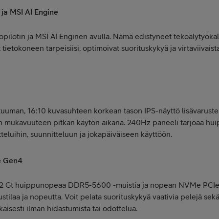
 ja MSI AI Engine
Copilotin ja MSI AI Enginen avulla. Nämä edistyneet tekoälytyöka
 tietokoneen tarpeisiisi, optimoivat suorituskykyä ja virtaviivais
 tuuman, 16:10 kuvasuhteen korkean tason IPS-näyttö lisävaruste
en mukavuuteen pitkän käytön aikana. 240Hz paneeli tarjoaa hu
eluihin, suunnitteluun ja jokapäiväiseen käyttöön.
 Gen4
t 32 Gt huippunopeaa DDR5-5600 -muistia ja nopean NVMe PCIe 
ustilaa ja nopeutta. Voit pelata suorituskykyä vaativia pelejä sek
kaisesti ilman hidastumista tai odottelua.