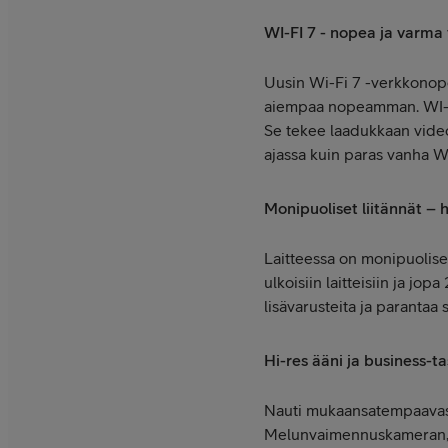
WI-FI 7 - nopea ja varma
Uusin Wi-Fi 7 -verkkonop
aiempaa nopeamman. WI-FI 
Se tekee laadukkaan video
ajassa kuin paras vanha W
Monipuoliset liitännät – ha
Laitteessa on monipuoliset
ulkoisiin laitteisiin ja jop
lisävarusteita ja parantaa 
Hi-res ääni ja business-t
Nauti mukaansatempaavasta
Melunvaimennuskameran, 