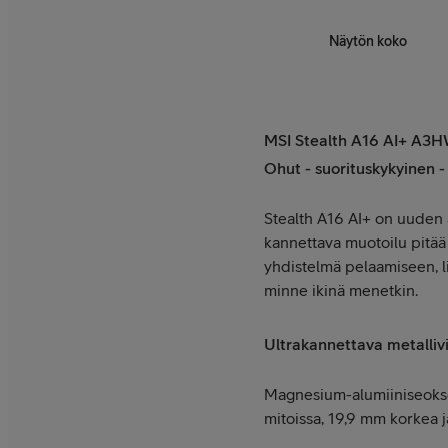
Näytön koko
MSI Stealth A16 AI+ A3
Ohut - suorituskykyinen - 
Stealth A16 AI+ on uuden a
kannettava muotoilu pitää 
yhdistelmä pelaamiseen, li
minne ikinä menetkin.
Ultrakannettava metallivi
Magnesium-alumiiniseokses
mitoissa, 19,9 mm korkea 