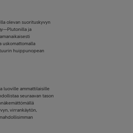
illa olevan suorituskyvyn
gy—Plutonilla ja
amanaikaisesti
uta uskomattomalla
htuurin huippunopean
luoville ammattilaisille
hdollistaa seuraavan tason
ennäkemättömällä
vyn, virrankäytön,
i mahdollisimman