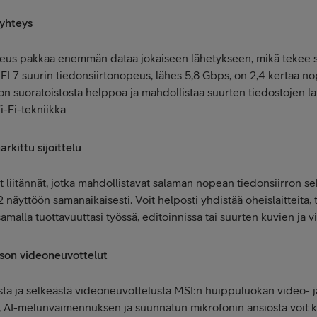
 yhteys
eus pakkaa enemmän dataa jokaiseen lähetykseen, mikä tekee si
7 suurin tiedonsiirtonopeus, lähes 5,8 Gbps, on 2,4 kertaa no
n suoratoistosta helppoa ja mahdollistaa suurten tiedostojen 
i-Fi-tekniikka
rkittu sijoittelu
 liitännät, jotka mahdollistavat salaman nopean tiedonsiirron se
a 2 näyttöön samanaikaisesti. Voit helposti yhdistää oheislaitteita,
samalla tuottavuuttasi työssä, editoinnissa tai suurten kuvien ja v
ason videoneuvottelut
 ja selkeästä videoneuvottelusta MSI:n huippuluokan video- ja ä
AI-melunvaimennuksen ja suunnatun mikrofonin ansiosta voit