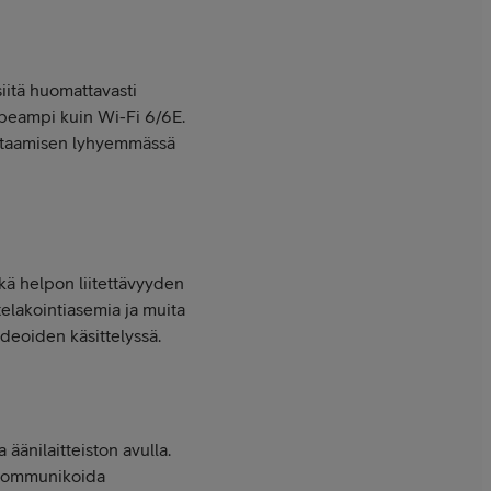
itä huomattavasti
peampi kuin Wi-Fi 6/6E.
lataamisen lyhyemmässä
kä helpon liitettävyyden
 telakointiasemia ja muita
ideoiden käsittelyssä.
änilaitteiston avulla.
 kommunikoida