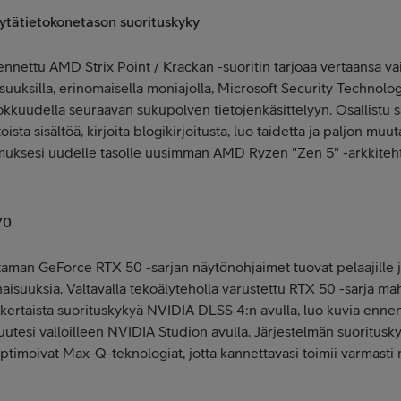
ytätietokonetason suorituskyky
ennettu AMD Strix Point / Krackan -suoritin tarjoaa vertaansa va
suuksilla, erinomaisella moniajolla, Microsoft Security Technolo
kuudella seuraavan sukupolven tietojenkäsittelyyn. Osallistu s
sta sisältöä, kirjoita blogikirjoitusta, luo taidetta ja paljon mu
muksesi uudelle tasolle uusimman AMD Ryzen "Zen 5" -arkkite
70
man GeForce RTX 50 -sarjan näytönohjaimet tuovat pelaajille ja 
suuksia. Valtavalla tekoälyteholla varustettu RTX 50 -sarja ma
kertaista suorituskykyä NVIDIA DLSS 4:n avulla, luo kuvia enn
utesi valloilleen NVIDIA Studion avulla. Järjestelmän suoritusky
optimoivat Max-Q-teknologiat, jotta kannettavasi toimii varmast