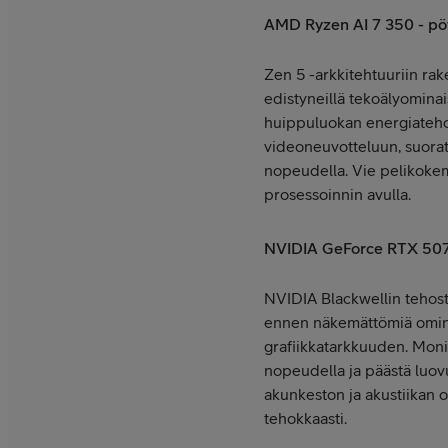
AMD Ryzen AI 7 350 - pö
Zen 5 -arkkitehtuuriin rak
edistyneillä tekoälyominai
huippuluokan energiatehok
videoneuvotteluun, suoratoi
nopeudella. Vie pelikoke
prosessoinnin avulla.
NVIDIA GeForce RTX 50
NVIDIA Blackwellin tehosta
ennen näkemättömiä ominai
grafiikkatarkkuuden. Moni
nopeudella ja päästä luovu
akunkeston ja akustiikan 
tehokkaasti.