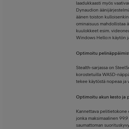
laadukkaasti myös vaativam
Dynaudion äänijärjestelmä.
äänen toiston kulloisenkin
ominaisuus mahdollistaa ää
kuulokkeet esim. videoneu
Windows Hello:n käytön j
Optimoitu pelinäppäimis
Stealth-sarjassa on Steel
korostetuilla WASD-näppä
tekee käytöstä nopeaa ja v
Optimoitu akun kesto ja 
Kannettava pelitietokone 
jonka maksimaalinen 99,9 
saumattoman suorituskyvy