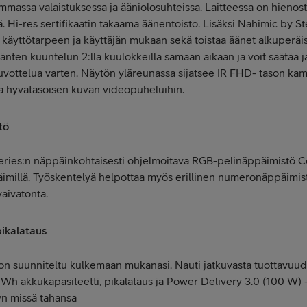
massa valaistuksessa ja ääniolosuhteissa. Laitteessa on hienostu
 Hi-res sertifikaatin takaama äänentoisto. Lisäksi Nahimic by S
 käyttötarpeen ja käyttäjän mukaan sekä toistaa äänet alkuperäi
nten kuuntelun 2:lla kuulokkeilla samaan aikaan ja voit säätää 
vottelua varten. Näytön yläreunassa sijatsee IR FHD- tason ka
a hyvätasoisen kuvan videopuheluihin.
tö
Series:n näppäinkohtaisesti ohjelmoitava RGB-pelinäppäimistö C
imillä. Työskentelyä helpottaa myös erillinen numeronäppäimis
aivatonta.
pikalataus
on suunniteltu kulkemaan mukanasi. Nauti jatkuvasta tuottavuud
Wh akkukapasiteetti, pikalataus ja Power Delivery 3.0 (100 W) -
n missä tahansa