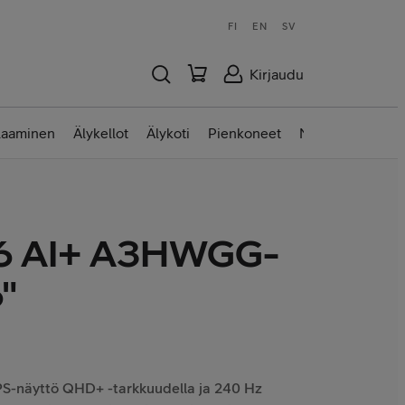
FI
EN
SV
Kirjaudu
laaminen
Älykellot
Älykoti
Pienkoneet
Nettilaitteet
16 AI+ A3HWGG-
"
 IPS-näyttö QHD+ -tarkkuudella ja 240 Hz