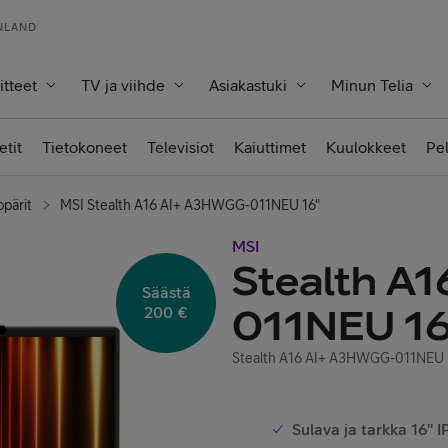
INLAND
itteet
TV ja viihde
Asiakastuki
Minun Telia
etit
Tietokoneet
Televisiot
Kaiuttimet
Kuulokkeet
Pe
ppärit
MSI Stealth A16 AI+ A3HWGG-011NEU 16"
MSI
Stealth A
Säästä
011NEU 16
200 €
Stealth A16 AI+ A3HWGG-011NEU
Sulava ja tarkka 16"