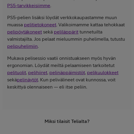
PS5-tarvikkeisiimme
.
PS5-pelien lisäksi löydät verkkokaupastamme muun
muassa
pelitietokoneet
. Valikoimamme kattaa tehokkaat
pelipöytäkoneet
sekä
peliläppärit
tunnetuilta
valmistajilta. Jos pelaat mieluummin puhelimella, tutustu
pelipuhelimiin
.
Mukava pelisessio vaatii onnistuakseen myös hyvän
ergonomian. Löydät meiltä pelaamiseen tarkoitetut
pelituolit
,
pelihiiret
,
pelinäppäimistöt
,
pelikuulokkeet
sekä
pelinäytöt
. Kun pelivälineet ovat kunnossa, voit
keskittyä olennaiseen — eli itse peliin.
Miksi tilaisit Telialta?