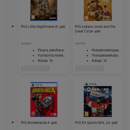
PS5 Little Nightmares III -peli
PS5 Indiana Jones and the
Great Circle -peli
1110555
1109755
Eksyny pelottavaan maailmaan
Mukaansatempaavaa toimintaa
Hyödynnä mielikuvitusta
Yksinpeliseikkailu
Ikäraja: 16
Ikäraja: 16
PS5 Borderlands 4 -peli
PS5 EA Sports NHL 26 -peli