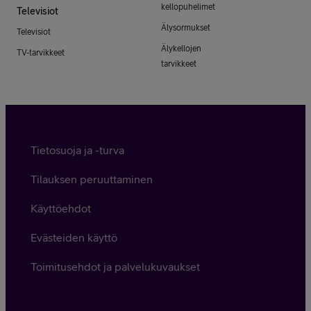
kellopuhelimet
Televisiot
Älysormukset
Televisiot
Älykellojen
TV-tarvikkeet
tarvikkeet
Tietosuoja ja -turva
Tilauksen peruuttaminen
Käyttöehdot
Evästeiden käyttö
Toimitusehdot ja palvelukuvaukset