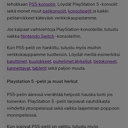
tehokkaan
PS5-konsolin
. Löydät PlayStation 5 -konsolit
sekä monet muut
pelikonsolit
,
konsolipelit
ja kaikki
pelitarvikkeet kätevästi verkkokaupastamme.
Jos kaipaat vaihtoehtoja PlayStation-konsoleille, tutustu
vaikka
Nintendo Switch
-konsoleihin.
Kun PS5-pelit on hankittu, tutustu myös muihin
verkkokauppamme tuotteisiin. Löydät meiltä esimerkiksi
kaiuttimet
,
kuulokkeet
,
puhelimet
,
älykellot
,
tietokoneet
,
kannettavat
,
tabletit
sekä paljon muuta.
Playstation 5 -pelit ja muut herkut
PS5-pelin ääressä vierähtää helposti hauska tunti jos
toinenkin. PlayStation 5 -pelit tarjoavat vauhdikasta
viihdettä yksinpeleissä sekä vaikka laajemman poppoon
moninpeleissä.
Kun sopivat PS5-pelit on valittu, tutustu myös