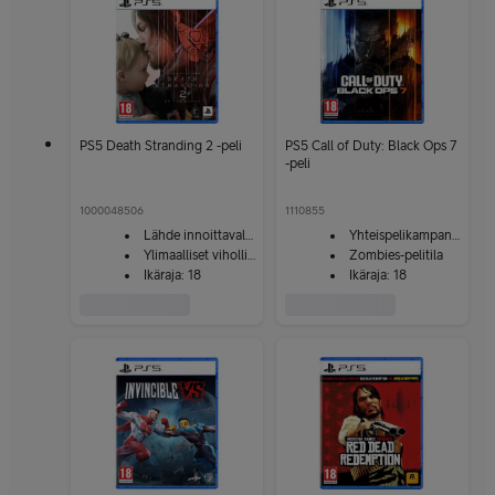
PS5 Death Stranding 2 -peli
PS5 Call of Duty: Black Ops 7
-peli
1000048506
1110855
Lähde innoittavalle matkalle
Yhteispelikampanja ja moninpeli
Ylimaalliset viholliset ja esteet
Zombies-pelitila
Ikäraja: 18
Ikäraja: 18