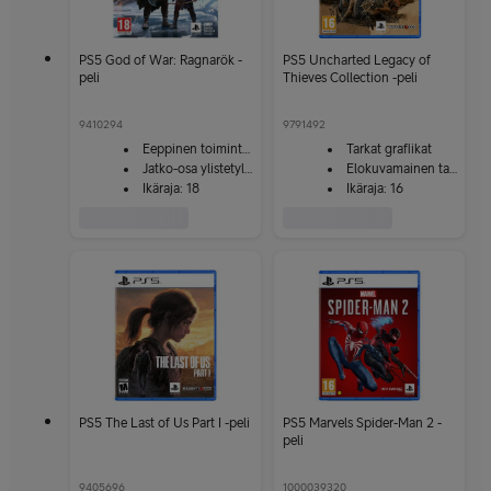
PS5 God of War: Ragnarök -
PS5 Uncharted Legacy of
peli
Thieves Collection -peli
9410294
9791492
Eeppinen toimintaseikkailu
Tarkat grafiikat
Jatko-osa ylistetylle God of War -pelille
Elokuvamainen tarina
Ikäraja: 18
Ikäraja: 16
PS5 The Last of Us Part I -peli
PS5 Marvels Spider-Man 2 -
peli
9405696
1000039320