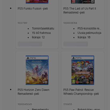
PS5 Funko Fusion -peli
PS5 The Last of Us Part II
Remastered -peli
9037749
1000038768
Toimintaseikkailu
PS5-konsolille remasteroitu
Yli 60 hahmoa
Uusia pelimuotoja
Ikäraja: 12
Ikäraja: 18
PS5 Horizon Zero Dawn
PS5 Paw Patrol: Rescue
Remastered -peli
Wheels Championship -peli
1000045045
1110655
Remasteroitu
Ryhmä Hau -ajopeli