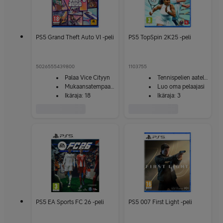
PS5 Grand Theft Auto VI -peli
PS5 TopSpin 2K25 -peli
5026555439800
1103755
Palaa Vice Cityyn
Tennispelien aatelia
Mukaansatempaava tarina
Luo oma pelaajasi
Ikäraja: 18
Ikäraja: 3
PS5 EA Sports FC 26 -peli
PS5 007 First Light -peli