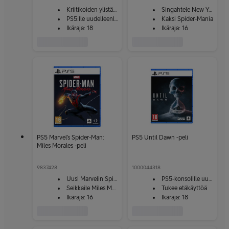
Kriitikoiden ylistämä selviytymispeli
Singahtele New Yorkissa
PS5:lle uudelleenluotu
Kaksi Spider-Mania
Ikäraja: 18
Ikäraja: 16
PS5 Marvel’s Spider-Man:
PS5 Until Dawn -peli
Miles Morales -peli
9837428
1000044318
Uusi Marvelin Spider-Man -peli
PS5-konsolille uudistettu
Seikkaile Miles Moralesina
Tukee etäkäyttöä
Ikäraja: 16
Ikäraja: 18