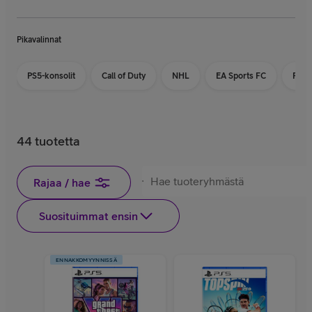
Pikavalinnat
PS5-konsolit
Call of Duty
NHL
EA Sports FC
PS5-
44 tuotetta
Rajaa / hae
Suosituimmat ensin
ENNAKKOMYYNNISSÄ