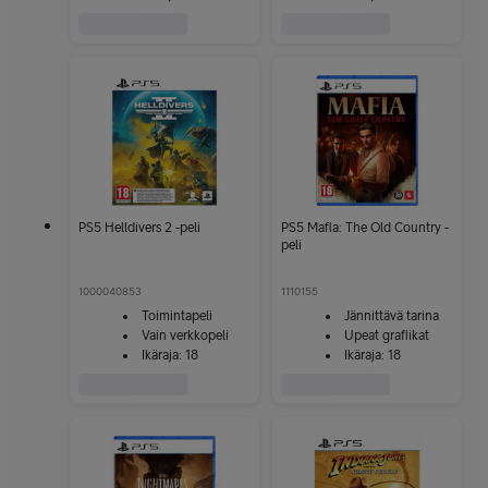
PS5 Helldivers 2 -peli
PS5 Mafia: The Old Country -
peli
1000040853
1110155
Toimintapeli
Jännittävä tarina
Vain verkkopeli
Upeat grafiikat
Ikäraja: 18
Ikäraja: 18