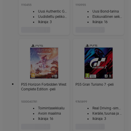
1110455
1110955
Uusi Authentic Gameplay -esiasetus
Uusi Bond-tarina
Uudistettu pelikokemus
Elokuvallinen seikkailu
Ikäraja: 3
Ikäraja: 16
PS5 Horizon Forbidden West
PS5 Gran Turismo 7 -peli
Complete Edition -peli
1000040781
9765899
Toimintaseikkailu
Real Driving -simulaattori
Avoin maailma
Keräile, tuunaa ja aja
Ikäraja: 16
Ikäraja: 3