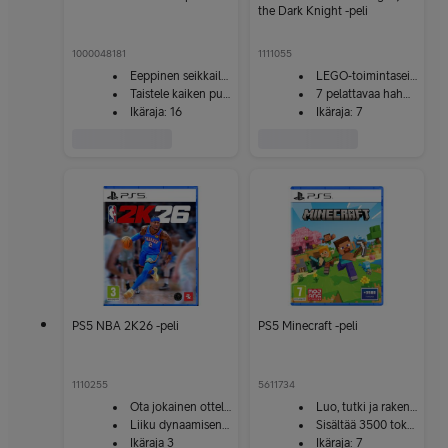
the Dark Knight -peli
1000048181
1111055
Eeppinen seikkailuretki
LEGO‑toimintaseikkailu
Taistele kaiken puolesta
7 pelattavaa hahmoa
Ikäraja: 16
Ikäraja: 7
PS5 NBA 2K26 -peli
PS5 Minecraft -peli
1110255
5611734
Ota jokainen ottelu haltuun
Luo, tutki ja rakenna
Liiku dynaamisen vapaasti
Sisältää 3500 tokenia
Ikäraja 3
Ikäraja: 7