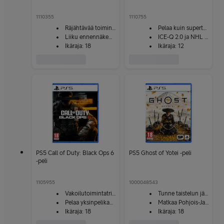
1110355
1110755
Räjähtävää toimintaa
Pelaa kuin supertähti
Liiku ennennäkemättömin tavoin
ICE-Q 2.0 ja NHL EDGE -data
Ikäraja: 18
Ikäraja: 12
PS5 Call of Duty: Black Ops 6
PS5 Ghost of Yotei -peli
-peli
1105955
1000048543
Vakoilutoimintatrilleri
Tunne taistelun jännitys
Pelaa yksinpelikampanjaa tai moninpeliä
Matkaa Pohjois-Japanin jylhissä maisemissa
Ikäraja: 18
Ikäraja: 18