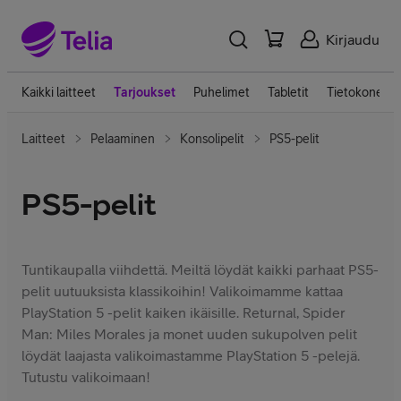
Kirjaudu
Kaikki laitteet
Tarjoukset
Puhelimet
Tabletit
Tietokoneet
Laitteet
Pelaaminen
Konsolipelit
PS5-pelit
PS5-pelit
Tuntikaupalla viihdettä. Meiltä löydät kaikki parhaat PS5-
pelit uutuuksista klassikoihin! Valikoimamme kattaa
PlayStation 5 -pelit kaiken ikäisille. Returnal, Spider
Man: Miles Morales ja monet uuden sukupolven pelit
löydät laajasta valikoimastamme PlayStation 5 -pelejä.
Tutustu valikoimaan!