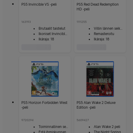
PS5 Invincible VS -peli
PS5 Red Dead Redemption
HD -peli
163193
1111255
Brutaalit taistelut
Villin lännen seikkailu
Ikoniset Invincible‑hahmot
Remasteroitu
Ikäraja: 18
Ikäraja: 18
PS5 Horizon Forbidden West
PS5 Alan Wake 2 Deluxe
-peli
Edition -peli
9720294
5609427
Toiminnallinen seikkailupeli
Alan Wake 2 peli
Estä ihmiskunnan tuho
The Night Springs ja Lake House lisäosat