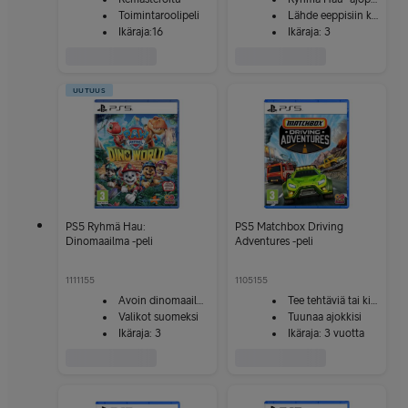
Toimintaroolipeli
Lähde eeppisiin kisoihin
Ikäraja:16
Ikäraja: 3
UUTUUS
PS5 Ryhmä Hau:
PS5 Matchbox Driving
Dinomaailma -peli
Adventures -peli
1111155
1105155
Avoin dino­maailma
Tee tehtäviä tai kisaa
Valikot suomeksi
Tuunaa ajokkisi
Ikäraja: 3
Ikäraja: 3 vuotta