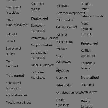
Recycled
Kaiuttimet
Robotti-
Pelinäytöt
Suojakuoret
radiolla
imurit
ja suojalasit
Tietokonekomponentit
Sähköpotkulaudat
Kuulokkeet
Muut
Pelikuulokkeet
Muut
puhelintarvikkeet
Bluetooth-
Pelinäppäimistöt
älykodin
kuulokkeet
Tabletit
tuotteet
Pelihiiret
Vastamelukuulokkeet
Tabletit
Pelihiirimatot
Pienkoneet
Nappikuulokkeet
Suojakuoret
Pelituolit
Keittiön
Langattomat
ja -lasit
pienkoneet
Muut
kuulokkeet
Muut
pelituotteet
Kauneus ja
Urheilukuulokkeet
tarvikkeet
terveys
Älykellot
Langalliset
Tietokoneet
Nettilaitteet
kuulokkeet
Älykellot
Kannettavat
Reitittimet
Urheilukellot
tietokoneet
Mesh-laitteet
Aktiivisuusrannekkeet
Pöytätietokoneet
Lasten
Kaikki
Tietokonetarvikkeet
älykellot ja
laitteet