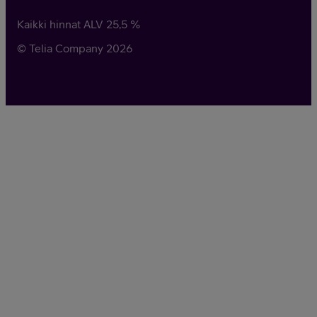
Kaikki hinnat ALV
25,5
%
© Telia Company
2026