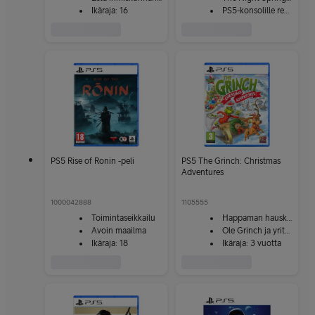
Ikäraja: 16
PS5-konsolille remasteroitu
PS5 Rise of Ronin -peli
PS5 The Grinch: Christmas
Adventures
1000042888
1105555
Toimintaseikkailu
Happaman hauska seikkailupeli
Avoin maailma
Ole Grinch ja yritä pysäyttää joulu!
Ikäraja: 18
Ikäraja: 3 vuotta