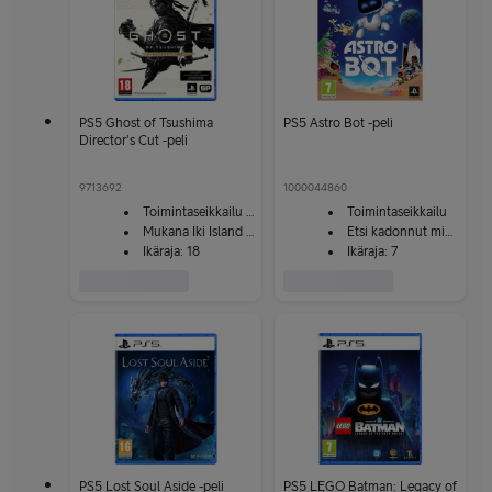
PS5 Ghost of Tsushima
PS5 Astro Bot -peli
Director's Cut -peli
9713692
1000044860
Toimintaseikkailu täynnä lisämateriaalia
Toimintaseikkailu
Mukana Iki Island -laajennus
Etsi kadonnut miehistö
Ikäraja: 18
Ikäraja: 7
PS5 Lost Soul Aside -peli
PS5 LEGO Batman: Legacy of