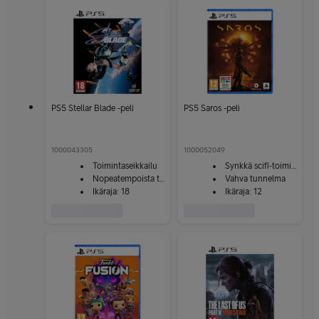
PS5 Stellar Blade -peli
PS5 Saros -peli
1000043305
1000052049
Toimintaseikkailu
Synkkä scifi‑toiminta
Nopeatempoista taistelua
Vahva tunnelma
Ikäraja: 18
Ikäraja: 12