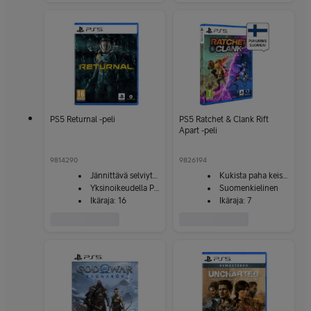
PS5 Returnal -peli
PS5 Ratchet & Clank Rift
Apart -peli
9814290
9826194
Jännittävä selviytymispeli
Kukista paha keisari
Yksinoikeudella PS5:lle
Suomenkielinen
Ikäraja: 16
Ikäraja: 7