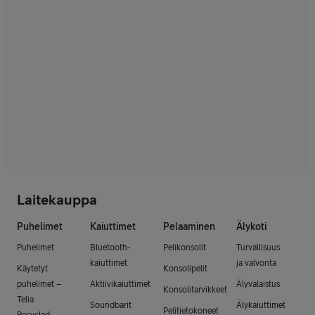
Laitekauppa
Puhelimet
Kaiuttimet
Pelaaminen
Älykoti
Puhelimet
Bluetooth-
Pelikonsolit
Turvallisuus
kaiuttimet
ja valvonta
Käytetyt
Konsolipelit
puhelimet –
Aktiivikaiuttimet
Älyvalaistus
Konsolitarvikkeet
Telia
Soundbarit
Älykaiuttimet
Pelitietokoneet