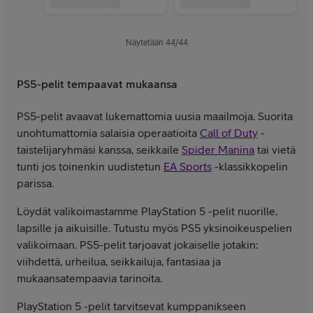
Näytetään
44
/
44
PS5-pelit tempaavat mukaansa
PS5-pelit avaavat lukemattomia uusia maailmoja. Suorita
unohtumattomia salaisia operaatioita
Call of Duty
-
taistelijaryhmäsi kanssa, seikkaile
Spider Manina
tai vietä
tunti jos toinenkin uudistetun
EA Sports
-klassikkopelin
parissa.
Löydät valikoimastamme PlayStation 5 -pelit nuorille,
lapsille ja aikuisille. Tutustu myös PS5 yksinoikeuspelien
valikoimaan. PS5-pelit tarjoavat jokaiselle jotakin:
viihdettä, urheilua, seikkailuja, fantasiaa ja
mukaansatempaavia tarinoita.
PlayStation 5 -pelit tarvitsevat kumppanikseen