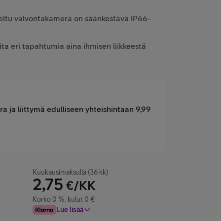
eltu valvontakamera on säänkestävä IP66-
ita eri tapahtumia aina ihmisen liikkeestä
 ja liittymä edulliseen yhteishintaan 9,99
Kuukausimaksulla (36 kk)
2,75
€/KK
Korko 0 %, kulut 0 €
Lue lisää