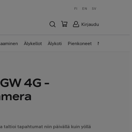
FI
EN
SV
Kirjaudu
laaminen
Älykellot
Älykoti
Pienkoneet
Nettilaitteet
GW 4G -
amera
 taltioi tapahtumat niin päivällä kuin yöllä