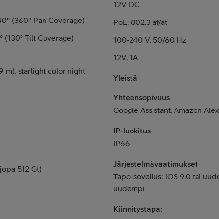
12V DC
40° (360° Pan Coverage)
PoE: 802.3 af/at
° (130° Tilt Coverage)
100-240 V, 50/60 Hz
12V, 1A
 m), starlight color night
Yleistä
Yhteensopivuus
Google Assistant, Amazon Ale
IP-luokitus
IP66
Järjestelmävaatimukset
(jopa 512 Gt)
Tapo-sovellus: iOS 9.0 tai uud
uudempi
Kiinnitystapa: