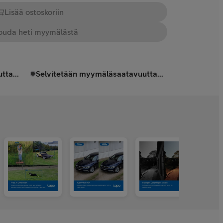
Lisää ostoskoriin
uda heti myymälästä
tta...
Selvitetään myymäläsaatavuutta...