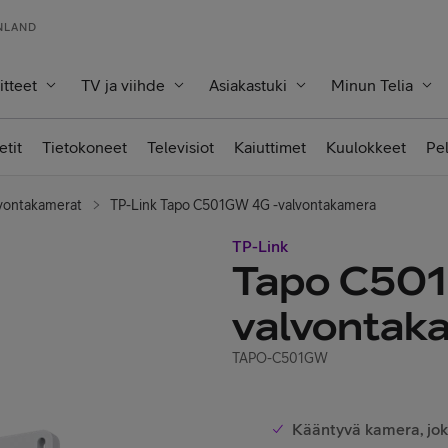
INLAND
itteet
TV ja viihde
Asiakastuki
Minun Telia
etit
Tietokoneet
Televisiot
Kaiuttimet
Kuulokkeet
Pe
vontakamerat
TP-Link Tapo C501GW 4G -valvontakamera
TP-Link
Tapo C501
valvontak
TAPO-C501GW
Kääntyvä kamera, joka