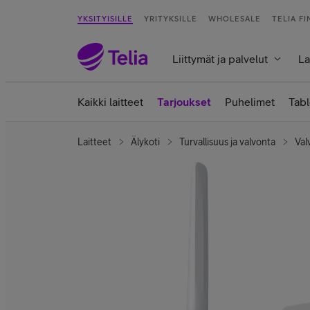
YKSITYISILLE
YRITYKSILLE
WHOLESALE
TELIA F
Liittymät ja palvelut
La
Kaikki laitteet
Tarjoukset
Puhelimet
Tabl
Laitteet
Älykoti
Turvallisuus ja valvonta
Val