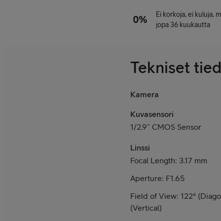
Ei korkoja, ei kuluja,
jopa 36 kuukautta
Tekniset tie
Kamera
Kuvasensori
1/2.9” CMOS Sensor
Linssi
Focal Length: 3.17 mm
Aperture: F1.65
Field of View: 122° (Diago
(Vertical)