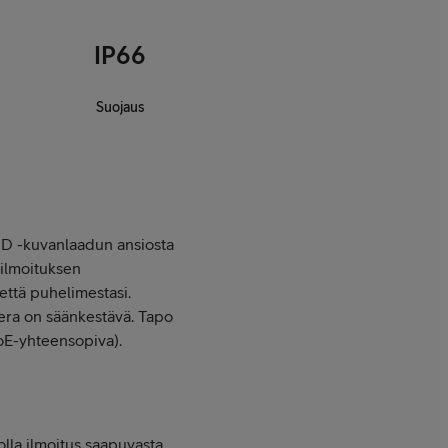
IP66
Suojaus
D -kuvanlaadun ansiosta
 ilmoituksen
että puhelimestasi.
era on säänkestävä. Tapo
oE-yhteensopiva).
olla ilmoitus saapuvasta