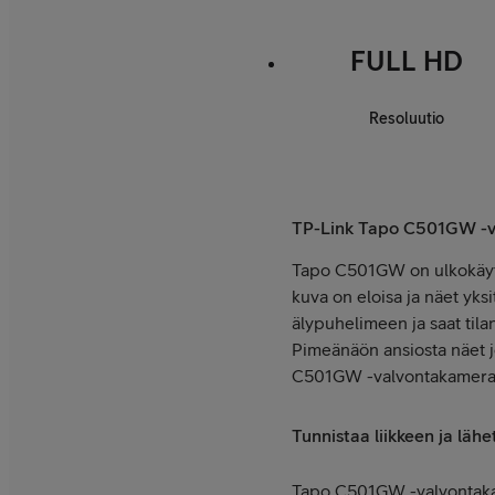
FULL HD
Resoluutio
TP-Link Tapo C501GW -
Tapo C501GW on ulkokäytt
kuva on eloisa ja näet yks
älypuhelimeen ja saat til
Pimeänäön ansiosta näet 
C501GW -valvontakameran l
Tunnistaa liikkeen ja lähe
Tapo C501GW -valvontakamer