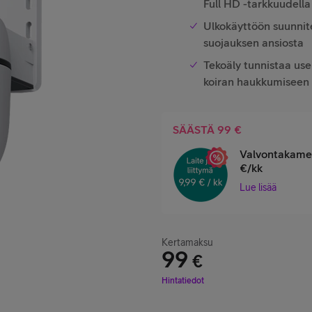
Full HD -tarkkuudella
Ulkokäyttöön suunnit
suojauksen ansiosta
Tekoäly tunnistaa use
koiran haukkumiseen
SÄÄSTÄ 99 €
Valvontakamera
€/kk
Lue lisää
Kertamaksu
99
€
Hinta 99 €
Hintatiedot