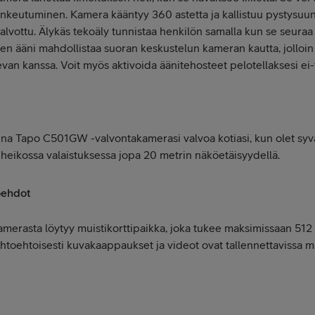
tunkeutuminen. Kamera kääntyy 360 astetta ja kallistuu pystysuu
 valvottu. Älykäs tekoäly tunnistaa henkilön samalla kun se seuraa l
nen ääni mahdollistaa suoran keskustelun kameran kautta, jolloin 
evan kanssa. Voit myös aktivoida äänitehosteet pelotellaksesi ei-to
Anna Tapo C501GW -valvontakamerasi valvoa kotiasi, kun olet syvä
 heikossa valaistuksessa jopa 20 metrin näköetäisyydellä.
oehdot
rasta löytyy muistikorttipaikka, joka tukee maksimissaan 512 
ihtoehtoisesti kuvakaappaukset ja videot ovat tallennettavissa 