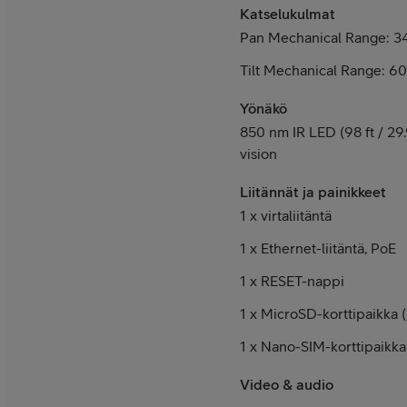
Katselukulmat
Pan Mechanical Range: 3
Tilt Mechanical Range: 60
Yönäkö
850 nm IR LED (98 ft / 29.9
vision
Liitännät ja painikkeet
1 x virtaliitäntä
1 x Ethernet-liitäntä, PoE
1 x RESET-nappi
1 x MicroSD-korttipaikka 
1 x Nano-SIM-korttipaikka
Video & audio