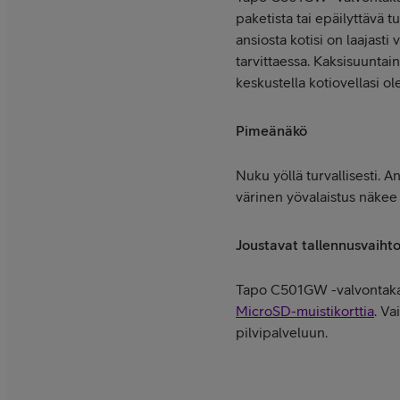
paketista tai epäilyttävä 
ansiosta kotisi on laajasti
tarvittaessa. Kaksisuuntai
keskustella kotiovellasi ol
Pimeänäkö
Nuku yöllä turvallisesti. 
värinen yövalaistus näkee
Joustavat tallennusvaiht
Tapo C501GW -valvontakame
MicroSD-muistikorttia
. Va
pilvipalveluun.