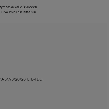
ttymäasiakkaille 3 vuoden
uu valikoituihin laitteisiin
/3/5/7/8/20/28, LTE-TDD: