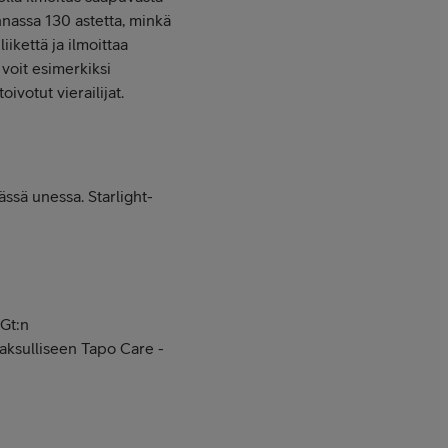
nnassa 130 astetta, minkä
iikettä ja ilmoittaa
voit esimerkiksi
ivotut vierailijat.
ssä unessa. Starlight-
Gt:n
maksulliseen Tapo Care -