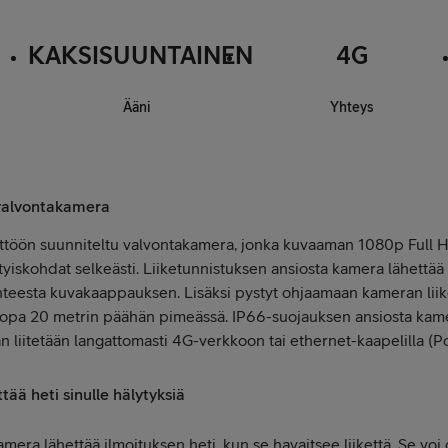
KAKSISUUNTAINEN
4G
Ääni
Yhteys
valvontakamera
öön suunniteltu valvontakamera, jonka kuvaaman 1080p Full H
ityiskohdat selkeästi. Liiketunnistuksen ansiosta kamera lähettää
anteesta kuvakaappauksen. Lisäksi pystyt ohjaamaan kameran liik
jopa 20 metrin päähän pimeässä. IP66-suojauksen ansiosta kam
iitetään langattomasti 4G-verkkoon tai ethernet-kaapelilla (P
ttää heti sinulle hälytyksiä
a lähettää ilmoituksen heti, kun se havaitsee liikettä. Se voi 