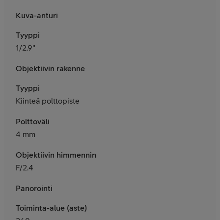
Kuva-anturi
Tyyppi
1/2.9"
Objektiivin rakenne
Tyyppi
Kiinteä polttopiste
Polttoväli
4 mm
Objektiivin himmennin
F/2.4
Panorointi
Toiminta-alue (aste)