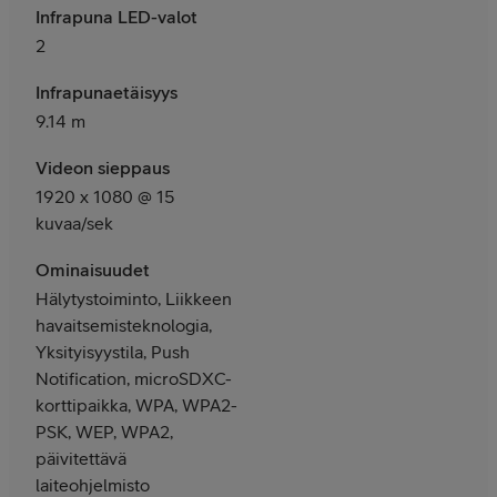
Infrapuna LED-valot
2
Infrapunaetäisyys
9.14 m
Videon sieppaus
1920 x 1080 @ 15
kuvaa/sek
Ominaisuudet
Hälytystoiminto, Liikkeen
havaitsemisteknologia,
Yksityisyystila, Push
Notification, microSDXC-
korttipaikka, WPA, WPA2-
PSK, WEP, WPA2,
päivitettävä
laiteohjelmisto