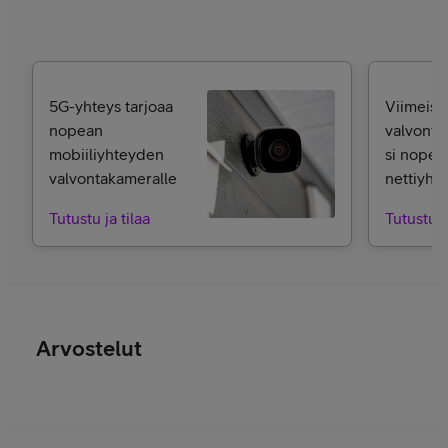
5G-yhteys tarjoaa
Viimeist
nopean
valvonta
mobiiliyhteyden
si nopeal
valvontakameralle
nettiyhte
Tutustu ja tilaa
Tutustu j
Arvostelut