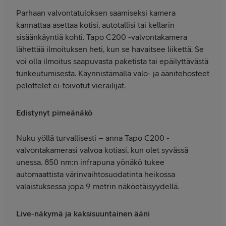
Parhaan valvontatuloksen saamiseksi kamera
kannattaa asettaa kotisi, autotallisi tai kellarin
sisäänkäyntiä kohti. Tapo C200 -valvontakamera
lähettää ilmoituksen heti, kun se havaitsee liikettä. Se
voi olla ilmoitus saapuvasta paketista tai epäilyttävästä
tunkeutumisesta. Käynnistämällä valo- ja äänitehosteet
pelottelet ei-toivotut vierailijat.
Edistynyt pimeänäkö
Nuku yöllä turvallisesti – anna Tapo C200 -
valvontakamerasi valvoa kotiasi, kun olet syvässä
unessa. 850 nm:n infrapuna yönäkö tukee
automaattista värinvaihtosuodatinta heikossa
valaistuksessa jopa 9 metrin näköetäisyydellä.
Live-näkymä ja kaksisuuntainen ääni