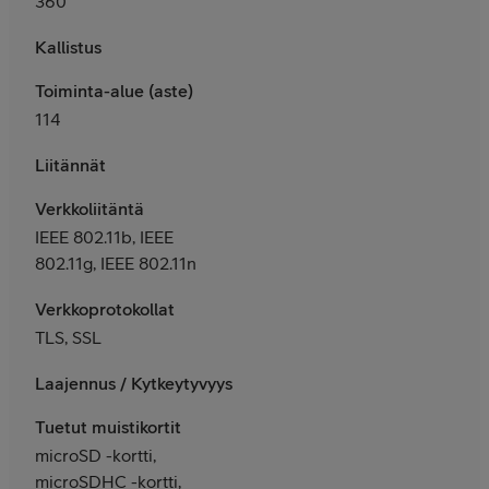
360
Kallistus
Toiminta-alue (aste)
114
Liitännät
Verkkoliitäntä
IEEE 802.11b, IEEE
802.11g, IEEE 802.11n
Verkkoprotokollat
TLS, SSL
Laajennus / Kytkeytyvyys
Tuetut muistikortit
microSD -kortti,
microSDHC -kortti,