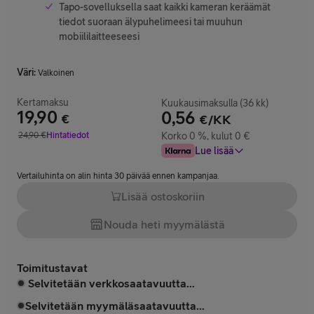
Tapo-sovelluksella saat kaikki kameran keräämät
tiedot suoraan älypuhelimeesi tai muuhun
mobiililaitteeseesi
Väri
:
Valkoinen
Kertamaksu
Kuukausimaksulla (36 kk)
19,90
0,56
€
€/KK
Hinta 19,90 €
24,90
€
Hintatiedot
Korko 0 %, kulut 0 €
Vertailuhinta 24,90 €
Lue lisää
Vertailuhinta on alin hinta 30 päivää ennen kampanjaa.
Lisää ostoskoriin
Nouda heti myymälästä
Toimitustavat
Selvitetään verkkosaatavuutta...
Selvitetään myymäläsaatavuutta...