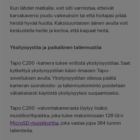
Kun lähdet matkalle, voit silti varmistaa, etteivät
karvakaverisi joudu vaikeuksiin tai että hoitajasi pitää
heistä hyvää huolta. Kaksisuuntaisen äänen avulla voit
keskustella heille ja kertoa, että kaipaat heitä.
Yksityisyystila ja paikallinen tallennustila
Tapo C200 -kamera tukee erillistä yksityisyystilaa. Saat
kytkettyä yksityisyystilan käsin ilmaisen Tapo-
sovelluksen avulla. Yksityisyystilan ollessa päällä
kameran suoratoisto- ja tallennustoiminto poistetaan
väliaikaisesti käytöstä yksityisyytesi suojaamiseksi.
Tapo C200 -valvontakamerasta löytyy lisäksi
muistikorttipaikka, joka tulee maksimissaan 128 Gt:n
MicroSD-muistikorttia
, joka vastaa jopa 384 tunnin
tallenteita.