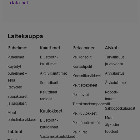
data-act
Laitekauppa
Puhelimet
Kaiuttimet
Pelaaminen
Älykoti
Puhelimet
Bluetooth-
Pelikonsolit
Turvallisuus
kaiuttimet
ja valvonta
Käytetyt
Konsolipelit
puhelimet –
Aktiivikaiuttimet
Älyvalaistus
Konsolitarvikkeet
Telia
Soundbarit
Älykaiuttimet
Pelitietokoneet
Recycled
Kaiuttimet
Robotti-
Pelinäytöt
Suojakuoret
radiolla
imurit
ja suojalasit
Tietokonekomponentit
Sähköpotkulaudat
Kuulokkeet
Muut
Pelikuulokkeet
Muut
puhelintarvikkeet
Bluetooth-
Pelinäppäimistöt
älykodin
kuulokkeet
Tabletit
tuotteet
Pelihiiret
Vastamelukuulokkeet