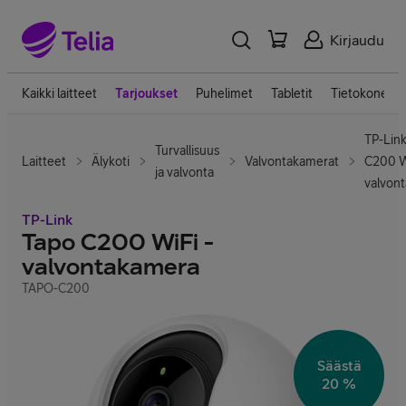
Kirjaudu
Kaikki laitteet
Tarjoukset
Puhelimet
Tabletit
Tietokoneet
TP-Lin
Turvallisuus
Laitteet
Älykoti
Valvontakamerat
C200 W
ja valvonta
valvon
TP-Link
Tapo C200 WiFi -
valvontakamera
TAPO-C200
Säästä
20 %