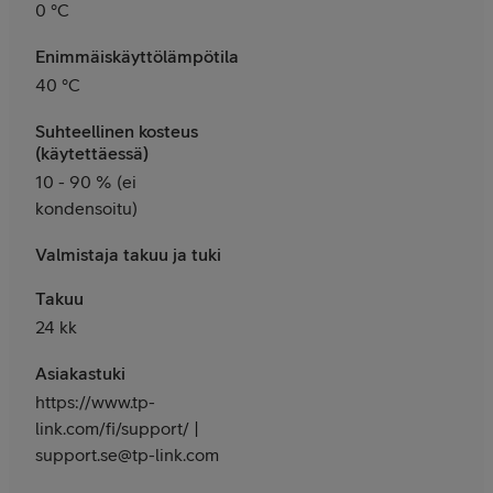
0 °C
Enimmäiskäyttölämpötila
40 °C
Suhteellinen kosteus
(käytettäessä)
10 - 90 % (ei
kondensoitu)
Valmistaja takuu ja tuki
Takuu
24 kk
Asiakastuki
https://www.tp-
link.com/fi/support/ |
support.se@tp-link.com