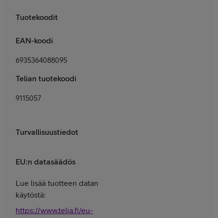
Tuotekoodit
EAN-koodi
6935364088095
Telian tuotekoodi
9115057
Turvallisuustiedot
EU:n datasäädös
Lue lisää tuotteen datan
käytöstä:
https://www.telia.fi/eu-