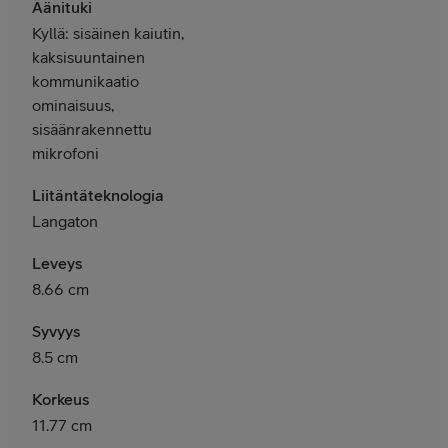
Äänituki
Kyllä: sisäinen kaiutin,
kaksisuuntainen
kommunikaatio
ominaisuus,
sisäänrakennettu
mikrofoni
Liitäntäteknologia
Langaton
Leveys
8.66 cm
Syvyys
8.5 cm
Korkeus
11.77 cm