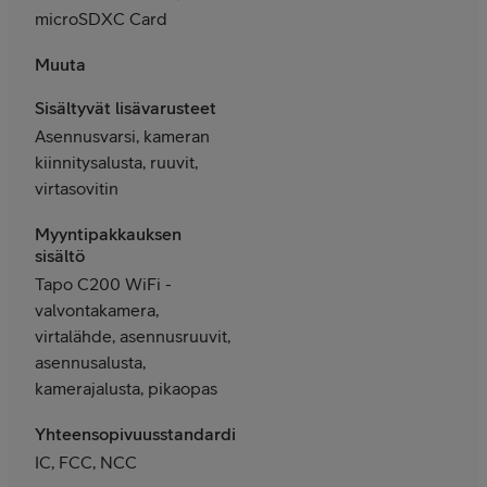
microSDXC Card
Muuta
Sisältyvät lisävarusteet
Asennusvarsi, kameran
kiinnitysalusta, ruuvit,
virtasovitin
Myyntipakkauksen
sisältö
Tapo C200 WiFi -
valvontakamera,
virtalähde, asennusruuvit,
asennusalusta,
kamerajalusta, pikaopas
Yhteensopivuusstandardit
IC, FCC, NCC