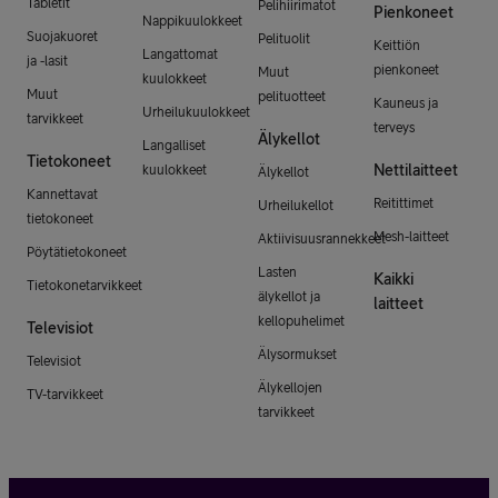
Tabletit
Pelihiirimatot
Pienkoneet
Nappikuulokkeet
Suojakuoret
Pelituolit
Keittiön
Langattomat
ja -lasit
pienkoneet
Muut
kuulokkeet
Muut
pelituotteet
Kauneus ja
Urheilukuulokkeet
tarvikkeet
terveys
Älykellot
Langalliset
Tietokoneet
Nettilaitteet
kuulokkeet
Älykellot
Kannettavat
Reitittimet
Urheilukellot
tietokoneet
Mesh-laitteet
Aktiivisuusrannekkeet
Pöytätietokoneet
Lasten
Kaikki
Tietokonetarvikkeet
älykellot ja
laitteet
kellopuhelimet
Televisiot
Älysormukset
Televisiot
Älykellojen
TV-tarvikkeet
tarvikkeet