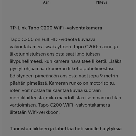
Ääni
Yhteys
TP-Link Tapo C200 WiFi -valvontakamera
Tapo C200 on Full HD -videota kuvaava
valvontakamera sisäkäyttöön. Tapo C200:n ääni- ja
liiketunnistuksen ansiosta saat ilmoituksen
älypuhelimeesi, kun kamera havaitsee liikettä. Lisäksi
pystyt ohjaamaan kameran liikettä puhelimestasi.
Edistyneen pimeänäön ansiosta näet jopa 9 metrin
päähän pimeässä. Kameran runko on motorisoitu,
joten voit nostaa tai kääntää kuvaa suoraan
mobiililaitteesta, mikä mahdollistaa isommankin tilan
vartioimisen. Tapo C200 WiFi -valvontakamera
liitetään Wifi-verkkoon.
Tunnistaa liikkeen ja lähettää heti sinulle hälytyksiä