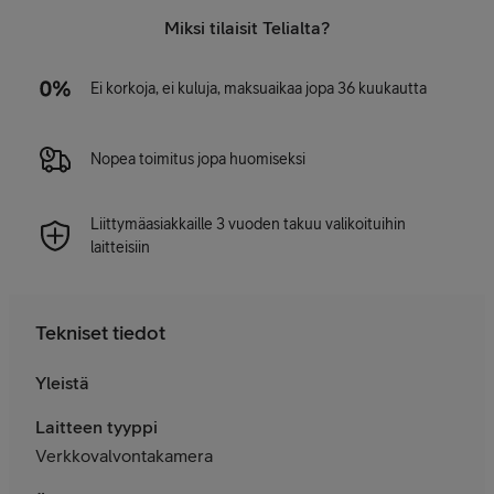
Miksi tilaisit Telialta?
Ei korkoja, ei kuluja, maksuaikaa jopa 36 kuukautta
Nopea toimitus jopa huomiseksi
Liittymäasiakkaille 3 vuoden takuu valikoituihin
laitteisiin
Tekniset tiedot
Yleistä
Laitteen tyyppi
Verkkovalvontakamera