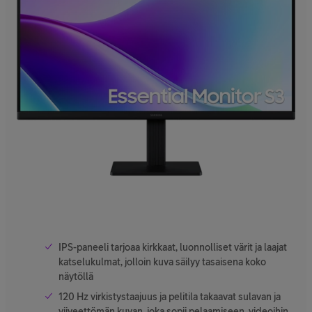
IPS-paneeli tarjoaa kirkkaat, luonnolliset värit ja laajat
katselukulmat, jolloin kuva säilyy tasaisena koko
näytöllä
120 Hz virkistystaajuus ja pelitila takaavat sulavan ja
viiveettömän kuvan, joka sopii pelaamiseen, videoihin