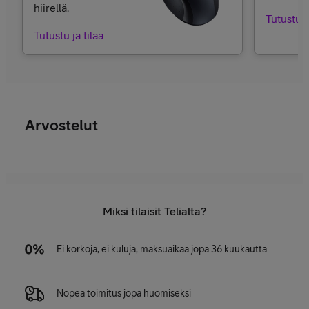
hiirellä.
Tutustu j
Tutustu ja tilaa
Arvostelut
Miksi tilaisit Telialta?
Ei korkoja, ei kuluja, maksuaikaa jopa 36 kuukautta
Nopea toimitus jopa huomiseksi