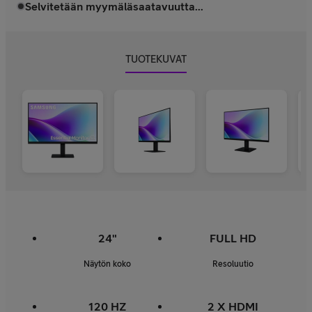
Selvitetään myymäläsaatavuutta...
TUOTEKUVAT
24"
FULL HD
Näytön koko
Resoluutio
120 HZ
2 X HDMI