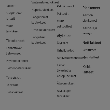
Vastamelukuulokkeet
Tabletit
Pelihiirimatot
Pienkoneet
Nappikuulokkeet
Suojakuoret
Pelituolit
Keittiön
Langattomat
ja -lasit
pienkoneet
Muut
kuulokkeet
Muut
pelituotteet
Kauneus ja
Urheilukuulokkeet
tarvikkeet
terveys
Älykellot
Langalliset
Tietokoneet
Nettilaitteet
kuulokkeet
Älykellot
Kannettavat
Reitittimet
Urheilukellot
tietokoneet
Mesh-laitteet
Aktiivisuusrannekkeet
Pöytätietokoneet
Lasten
Kaikki
Tietokonetarvikkeet
älykellot ja
laitteet
kellopuhelimet
Televisiot
Älysormukset
Televisiot
Älykellojen
TV-tarvikkeet
tarvikkeet