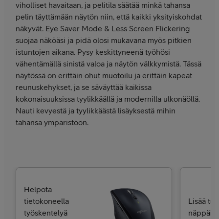
viholliset havaitaan, ja pelitila säätää minkä tahansa
pelin täyttämään näytön niin, että kaikki yksityiskohdat
näkyvät. Eye Saver Mode & Less Screen Flickering
suojaa näköäsi ja pidä olosi mukavana myös pitkien
istuntojen aikana. Pysy keskittyneenä työhösi
vähentämällä sinistä valoa ja näytön välkkymistä. Tässä
näytössä on erittäin ohut muotoilu ja erittäin kapeat
reunuskehykset, ja se säväyttää kaikissa
kokonaisuuksissa tyylikkäällä ja modernilla ulkonäöllä.
Nauti kevyestä ja tyylikkäästä lisäyksestä mihin
tahansa ympäristöön.
Helpota
tietokoneella
Lisää tuo
työskentelyä
näppäimi