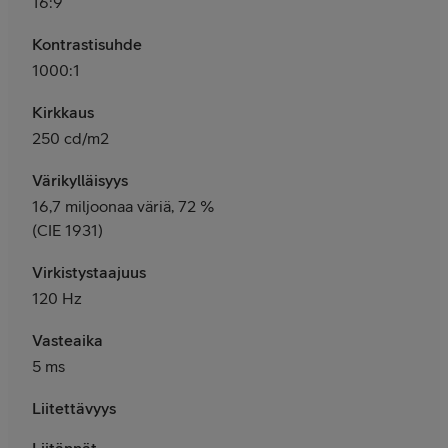
16:9
Kontrastisuhde
1000:1
Kirkkaus
250 cd/m2
Värikylläisyys
16,7 miljoonaa väriä, 72 %
(CIE 1931)
Virkistystaajuus
120 Hz
Vasteaika
5 ms
Liitettävyys
Liitännät