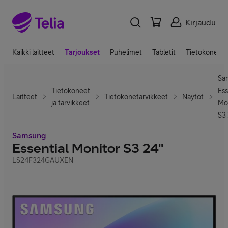
Kirjaudu
Kaikki laitteet
Tarjoukset
Puhelimet
Tabletit
Tietokoneet
Sa
Tietokoneet
Ess
Laitteet
Tietokonetarvikkeet
Näytöt
ja tarvikkeet
Mo
S3 
Samsung
Essential Monitor S3 24"
LS24F324GAUXEN