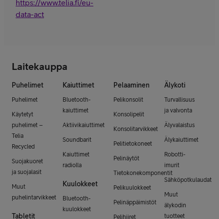
https://www.telia.fi/eu-
data-act
Laitekauppa
Puhelimet
Kaiuttimet
Pelaaminen
Älykoti
Puhelimet
Bluetooth-
Pelikonsolit
Turvallisuus
kaiuttimet
ja valvonta
Käytetyt
Konsolipelit
puhelimet –
Aktiivikaiuttimet
Älyvalaistus
Konsolitarvikkeet
Telia
Soundbarit
Älykaiuttimet
Pelitietokoneet
Recycled
Kaiuttimet
Robotti-
Pelinäytöt
Suojakuoret
radiolla
imurit
ja suojalasit
Tietokonekomponentit
Sähköpotkulaudat
Kuulokkeet
Muut
Pelikuulokkeet
Muut
puhelintarvikkeet
Bluetooth-
Pelinäppäimistöt
älykodin
kuulokkeet
Tabletit
tuotteet
Pelihiiret