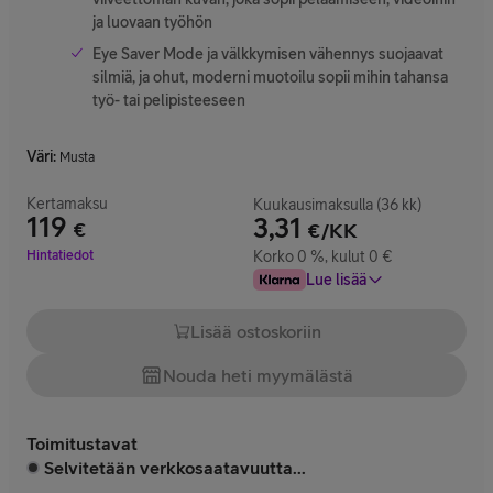
ja luovaan työhön
Eye Saver Mode ja välkkymisen vähennys suojaavat
silmiä, ja ohut, moderni muotoilu sopii mihin tahansa
työ- tai pelipisteeseen
Väri
:
Musta
Kertamaksu
Kuukausimaksulla (36 kk)
119
3,31
€
€/KK
Hinta 119 €
Hintatiedot
Korko 0 %, kulut 0 €
Lue lisää
Lisää ostoskoriin
Nouda heti myymälästä
Toimitustavat
Selvitetään verkkosaatavuutta...