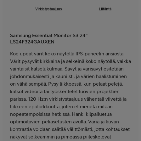
Virkistystaajuus
Liitäntä
Samsung Essential Monitor S3 24"
LS24F324GAUXEN
Koe upeat värit koko näytöllä IPS-paneelin ansiosta.
Värit pysyvät kirkkaina ja selkeinä koko näytöllä, vaikka
vaihtaisit katselukulmaa. Sävyt ja värisävyt esitetään
johdonmukaisesti ja kauniisti, ja värien haalistuminen
on vähäisempää. Pysy liikkeessä, kun pelaat pelejä,
katsot videoita tai työskentelet luovien projektien
parissa. 120 Hz:n virkistystaajuus vähentää viivettä ja
liikkeen epätarkkuutta, joten et menetä mitään
nopeatempoisissa hetkissä. Hanki kilpailuetua
optimoitavien peliasetusten avulla. Väriä ja kuvan
kontrastia voidaan säätää välittömästi, jotta kohtaukset
näkyvät selkeämmin ja pimeässä piileskelevät