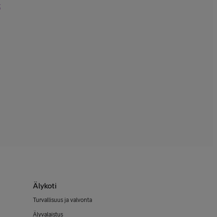
t
Älykoti
Turvallisuus ja valvonta
Älyvalaistus