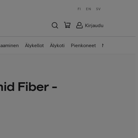
FI
EN
SV
Kirjaudu
laaminen
Älykellot
Älykoti
Pienkoneet
Nettilaitteet
id Fiber -