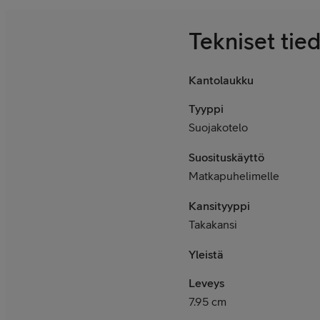
Tekniset tie
Kantolaukku
Tyyppi
Suojakotelo
Suosituskäyttö
Matkapuhelimelle
Kansityyppi
Takakansi
Yleistä
Leveys
7.95 cm