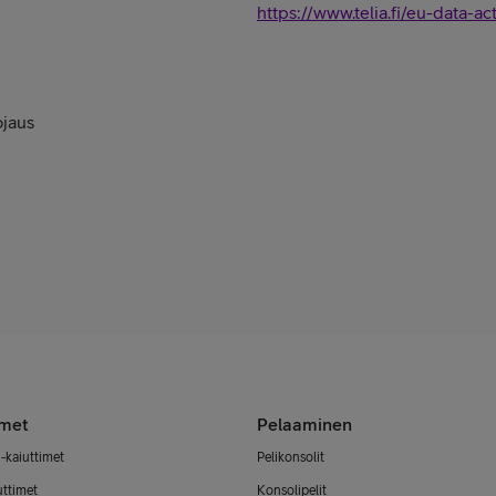
https://www.telia.fi/eu-data-ac
ojaus
imet
Pelaaminen
-kaiuttimet
Pelikonsolit
uttimet
Konsolipelit