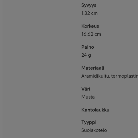
Syvyys
1.32 cm
Korkeus
16.62 cm
Paino
24 g
Materiaali
Aramidikuitu, termoplasti
Väri
Musta
Kantolaukku
Tyyppi
Suojakotelo