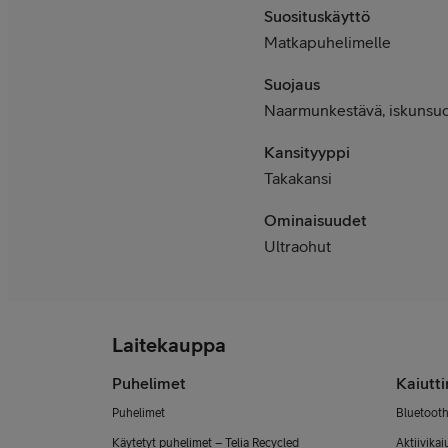
Suosituskäyttö
Matkapuhelimelle
Suojaus
Naarmunkestävä, iskunsu
Kansityyppi
Takakansi
Ominaisuudet
Ultraohut
Laitekauppa
Puhelimet
Kaiutt
Puhelimet
Bluetooth
Käytetyt puhelimet – Telia Recycled
Aktiivikai