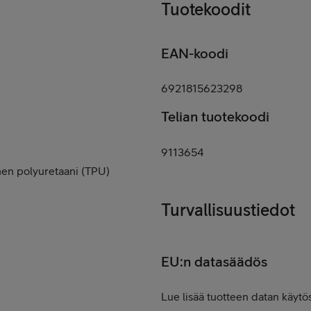
Tuotekoodit
EAN-koodi
6921815623298
Telian tuotekoodi
9113654
nen polyuretaani (TPU)
Turvallisuustiedot
EU:n datasäädös
Lue lisää tuotteen datan käytös