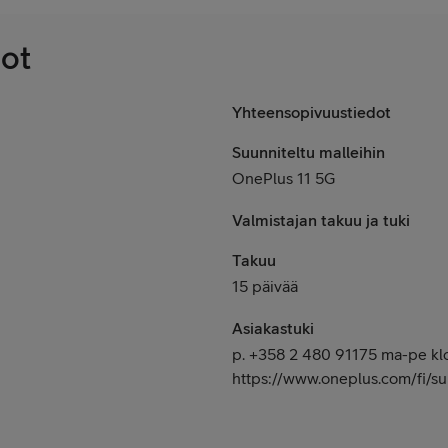
dot
Yhteensopivuustiedot
Suunniteltu malleihin
OnePlus 11 5G
Valmistajan takuu ja tuki
Takuu
15 päivää
Asiakastuki
p. +358 2 480 91175 ma-pe klo
https://www.oneplus.com/fi/s