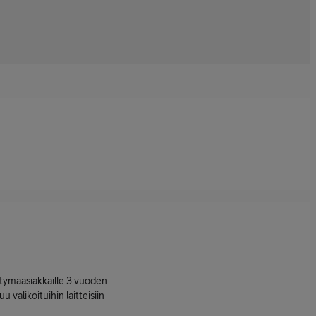
ttymäasiakkaille 3 vuoden
uu valikoituihin laitteisiin