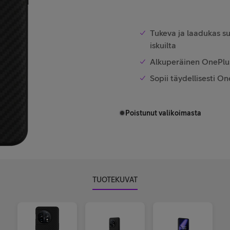
Tukeva ja laadukas suo
iskuilta
Alkuperäinen OnePlus 
Sopii täydellisesti O
Poistunut valikoimasta
TUOTEKUVAT