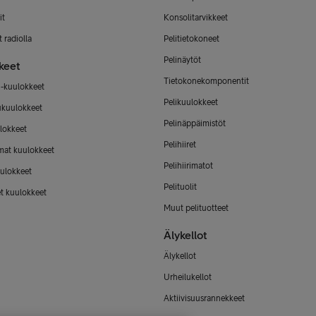
it
Konsolitarvikkeet
 radiolla
Pelitietokoneet
Pelinäytöt
keet
Tietokonekomponentit
-kuulokkeet
Pelikuulokkeet
ukuulokkeet
Pelinäppäimistöt
lokkeet
Pelihiiret
mat kuulokkeet
Pelihiirimatot
ulokkeet
Pelituolit
et kuulokkeet
Muut pelituotteet
Älykellot
Älykellot
Urheilukellot
Aktiivisuusrannekkeet