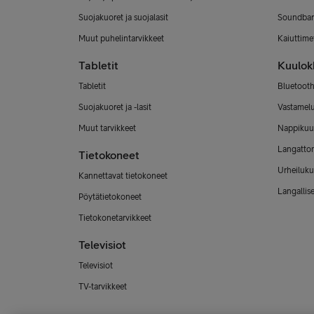
Suojakuoret ja suojalasit
Soundbar
Muut puhelintarvikkeet
Kaiuttimet
Tabletit
Kuulok
Tabletit
Bluetooth
Suojakuoret ja -lasit
Vastamel
Muut tarvikkeet
Nappikuu
Langatto
Tietokoneet
Urheiluku
Kannettavat tietokoneet
Langallis
Pöytätietokoneet
Tietokonetarvikkeet
Televisiot
Televisiot
TV-tarvikkeet