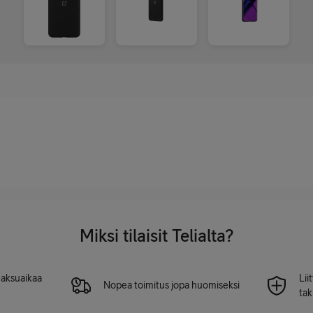
Miksi tilaisit Telialta?
 maksuaikaa
Lii
Nopea toimitus jopa huomiseksi
tak