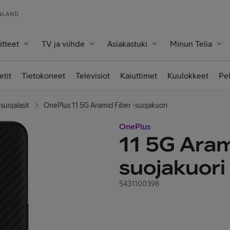
INLAND
itteet
TV ja viihde
Asiakastuki
Minun Telia
etit
Tietokoneet
Televisiot
Kaiuttimet
Kuulokkeet
Pe
suojalasit
OnePlus 11 5G Aramid Fiber -suojakuori
OnePlus
11 5G Aram
suojakuori
5431100398