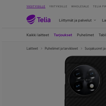
YKSITYISILLE
YRITYKSILLE
WHOLESALE
TELIA F
Liittymät ja palvelut
La
Kaikki laitteet
Tarjoukset
Puhelimet
Tabl
Laitteet
Puhelimet ja tarvikkeet
Suojakuoret ja 