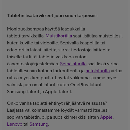
Tabletin lisätarvikkeet juuri sinun tarpeisiisi
Monipuolisempaa käyttöä laadukkailla
tablettitarvikkeilla.
Muistikortilla
saat lisätilaa muistoillesi,
kuten kuville tai videoille. Sopivalla kaapelilla tai
adapterilla lataat laitetta, siirrät tiedostoja laitteelta
toiselle tai liität tabletin vaikkapa auton
äänentoistojärjestelmään.
Seinälaturilla
saat lisää virtaa
tabletillesi niin kotona tai konttorilla ja
autolaturilla
virtaa
riittää myös tien päällä. Löydät valikoimastamme myös
valmistajien omat laturit, kuten OnePlus-laturit,
Samsung-laturit ja Apple-laturit.
Onko vanha tabletti ehtinyt rähjääntyä reissussa?
Laajasta valikoimastamme löydät varmasti itsellesi
sopivan tabletin, olipa suosikkimerkkisi sitten
Apple
,
Lenovo
tai
Samsung
.