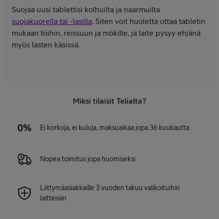
Suojaa uusi tablettisi kolhuilta ja naarmuilta
suojakuorella tai -lasilla
. Siten voit huoletta ottaa tabletin
mukaan töihin, reissuun ja mökille, ja laite pysyy ehjänä
myös lasten käsissä.
Miksi tilaisit Telialta?
Ei korkoja, ei kuluja, maksuaikaa jopa 36 kuukautta
Nopea toimitus jopa huomiseksi
Liittymäasiakkaille 3 vuoden takuu valikoituihin
laitteisiin