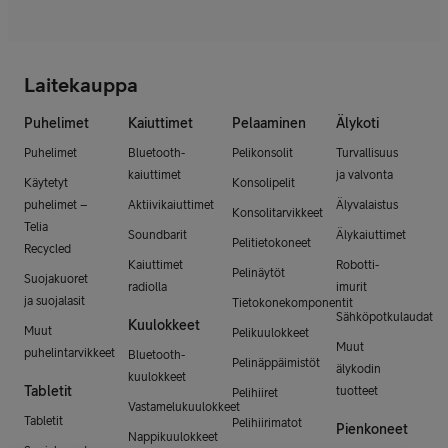
Laitekauppa
Puhelimet
Kaiuttimet
Pelaaminen
Älykoti
Puhelimet
Bluetooth-
Pelikonsolit
Turvallisuus
kaiuttimet
ja valvonta
Käytetyt
Konsolipelit
puhelimet –
Aktiivikaiuttimet
Älyvalaistus
Konsolitarvikkeet
Telia
Soundbarit
Älykaiuttimet
Pelitietokoneet
Recycled
Kaiuttimet
Robotti-
Pelinäytöt
Suojakuoret
radiolla
imurit
ja suojalasit
Tietokonekomponentit
Sähköpotkulaudat
Kuulokkeet
Muut
Pelikuulokkeet
Muut
puhelintarvikkeet
Bluetooth-
Pelinäppäimistöt
älykodin
kuulokkeet
Tabletit
tuotteet
Pelihiiret
Vastamelukuulokkeet
Tabletit
Pelihiirimatot
Pienkoneet
Nappikuulokkeet