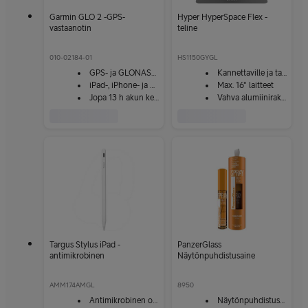
Garmin GLO 2 -GPS-
Hyper HyperSpace Flex -
vastaanotin
teline
010-02184-01
HS1150GYGL
GPS- ja GLONASS-tuki
Kannettaville ja tableteille
iPad-, iPhone- ja Android-laitteisiin
Max. 16" laitteet
Jopa 13 h akun kesto
Vahva alumiinirakenne ja silikonitassut
Targus Stylus iPad -
PanzerGlass
antimikrobinen
Näytönpuhdistusaine
kosketusnäyttökynä
AMM174AMGL
8950
Antimikrobinen ominaisuus
Näytönpuhdistusaine