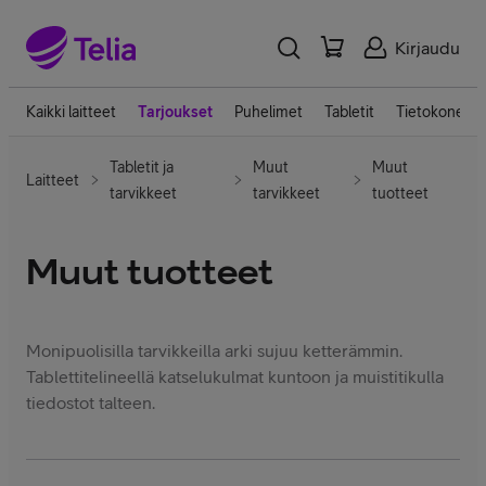
Kirjaudu
Kaikki laitteet
Tarjoukset
Puhelimet
Tabletit
Tietokoneet
Tabletit ja
Muut
Muut
Laitteet
tarvikkeet
tarvikkeet
tuotteet
Muut tuotteet
Monipuolisilla tarvikkeilla arki sujuu ketterämmin.
Tablettitelineellä katselukulmat kuntoon ja muistitikulla
tiedostot talteen.