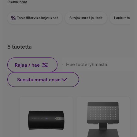
Pikavalinnat
Tablettitarviketarjoukset
Suojakuoret ja -lasit
Laukut tableti
5 tuotetta
Rajaa / hae
Suosituimmat ensin