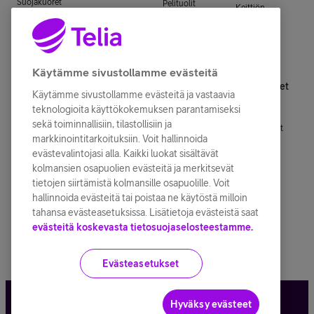
Suojakuoret
Pelituolit
Keittiön
Langattomat
ja -lasit
pienkoneet
Muut
kuulokkeet
Muut
pelituotteet
Kauneus ja
Urheilukuulokkeet
tarvikkeet
terveys
Älykellot
Käytämme sivustollamme evästeitä
Langalliset
Tietokoneet
Nettilaitteet
kuulokkeet
Älykellot
Käytämme sivustollamme evästeitä ja vastaavia
Kannettavat
Reitittimet
teknologioita käyttökokemuksen parantamiseksi
Urheilukellot
tietokoneet
sekä toiminnallisiin, tilastollisiin ja
Mesh-laitteet
Aktiivisuusrannekkeet
Pöytätietokoneet
markkinointitarkoituksiin. Voit hallinnoida
Lasten
evästevalintojasi alla. Kaikki luokat sisältävät
Kaikki
Tietokonetarvikkeet
älykellot ja
kolmansien osapuolien evästeitä ja merkitsevät
laitteet
kellopuhelimet
tietojen siirtämistä kolmansille osapuolille. Voit
Televisiot
hallinnoida evästeitä tai poistaa ne käytöstä milloin
Älysormukset
Televisiot
tahansa evästeasetuksissa. Lisätietoja evästeistä saat
Älykellojen
evästeitä koskevasta tietosuojaselosteestamme.
TV-tarvikkeet
tarvikkeet
Evästeasetukset
Hyväksy evästeet