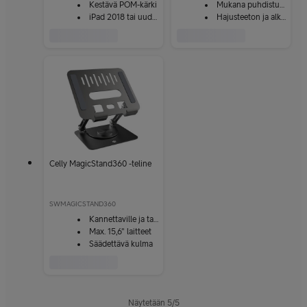
Kestävä POM-kärki
Mukana puhdistusliina
iPad 2018 tai uudempi
Hajusteeton ja alkoholiton
Celly MagicStand360 -teline
SWMAGICSTAND360
Kannettaville ja tableteille
Max. 15,6" laitteet
Säädettävä kulma
Näytetään
5
/
5