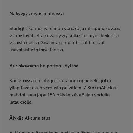
Näkyvyys myös pimeässä
Starlight‑kenno, värillinen yönäkö ja infrapunakuvaus
varmistavat, että kuva pysyy selkeänä myös heikossa
valaistuksessa. Sisäänrakennetut spotit tuovat
lisävalaistusta tarvittaessa.
Aurinkovoima helpottaa käyttöä
Kameroissa on integroidut aurinkopaneelit, jotka
ylläpitävät akun varausta päivittäin. 7 800 mAh akku
mahdollistaa jopa 180 päivän käyttöajan yhdellä
latauksella.
Älykäs AI‑tunnistus
AI‑järjestelmä tunnistaa ihmiset, eläimet ja ajoneuvot