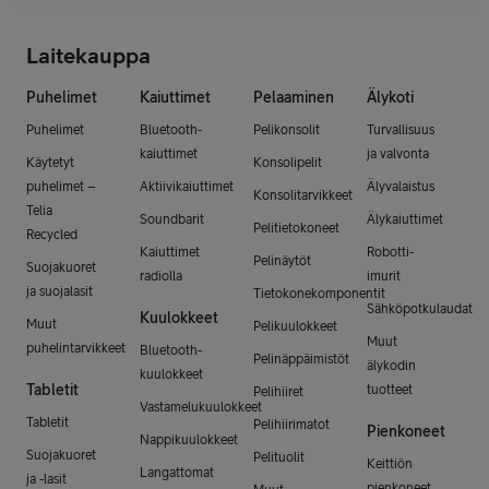
Laitekauppa
Puhelimet
Kaiuttimet
Pelaaminen
Älykoti
Puhelimet
Bluetooth-
Pelikonsolit
Turvallisuus
kaiuttimet
ja valvonta
Käytetyt
Konsolipelit
puhelimet –
Aktiivikaiuttimet
Älyvalaistus
Konsolitarvikkeet
Telia
Soundbarit
Älykaiuttimet
Pelitietokoneet
Recycled
Kaiuttimet
Robotti-
Pelinäytöt
Suojakuoret
radiolla
imurit
ja suojalasit
Tietokonekomponentit
Sähköpotkulaudat
Kuulokkeet
Muut
Pelikuulokkeet
Muut
puhelintarvikkeet
Bluetooth-
Pelinäppäimistöt
älykodin
kuulokkeet
Tabletit
tuotteet
Pelihiiret
Vastamelukuulokkeet
Tabletit
Pelihiirimatot
Pienkoneet
Nappikuulokkeet
Suojakuoret
Pelituolit
Keittiön
Langattomat
ja -lasit
pienkoneet