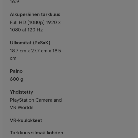
16:9
Alkuperäinen tarkkuus
Full HD (1080p) 1920 x
1080 at 120 Hz
Ulkomitat (PxSxK)
18.7 cm x 27.7 cm x 18.5
cm
Paino
600 g
Yhdistetty
PlayStation Camera and
VR Worlds
VR-kuulokkeet
Tarkkuus silmää kohden