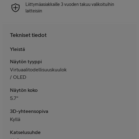
Liittymäasiakkaille 3 vuoden takuu valikoituihin
laitteisiin
Tekniset tiedot
Yleistä
Näytön tyyppi
Virtuaalitodellisuuskuulokkeet
/ OLED
Näytön koko
5.7"
3D-yhteensopiva
Kyllä
Katselusuhde