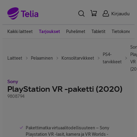
Kirjaudu
Kaikki laitteet
Tarjoukset
Puhelimet
Tabletit
Tietokoneet
So
PS4-
Pla
Laitteet
Pelaaminen
Konsolitarvikkeet
tarvikkeet
VR 
(20
Sony
PlayStation VR -paketti (2020)
9808794
Pakettimatka virtuaalitodellisuuteen – Sony
Playstation VR -lasit, kamera ja VR Worlds -