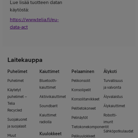
Lue lisää tuotteen datan
käytöstä:
https://www.telia.fi/eu-
data-act
Laitekauppa
Puhelimet
Kaiuttimet
Pelaaminen
Älykoti
Puhelimet
Bluetooth-
Pelikonsolit
Turvallisuus
kaiuttimet
ja valvonta
Käytetyt
Konsolipelit
puhelimet –
Aktiivikaiuttimet
Älyvalaistus
Konsolitarvikkeet
Telia
Soundbarit
Älykaiuttimet
Pelitietokoneet
Recycled
Kaiuttimet
Robotti-
Pelinäytöt
Suojakuoret
radiolla
imurit
ja suojalasit
Tietokonekomponentit
Sähköpotkulaudat
Kuulokkeet
Muut
Pelikuulokkeet