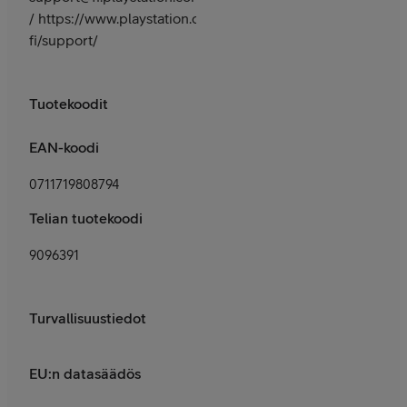
/ https://www.playstation.com/fi-
fi/support/
Tuotekoodit
EAN-koodi
0711719808794
Telian tuotekoodi
9096391
Turvallisuustiedot
EU:n datasäädös