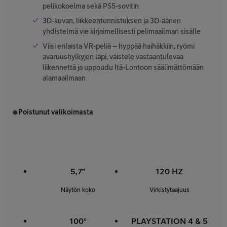
pelikokoelma sekä PS5-sovitin
3D-kuvan, liikkeentunnistuksen ja 3D-äänen
yhdistelmä vie kirjaimellisesti pelimaailman sisälle
Viisi erilaista VR-peliä – hyppää haihäkkiin, ryömi
avaruushylkyjen läpi, väistele vastaantulevaa
liikennettä ja uppoudu Itä-Lontoon säälimättömään
alamaailmaan
Poistunut valikoimasta
5,7”
120 HZ
Näytön koko
Virkistytaajuus
100°
PLAYSTATION 4 & 5