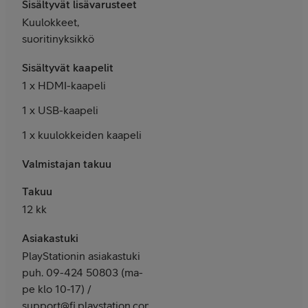
Sisältyvät lisävarusteet
Kuulokkeet,
suoritinyksikkö
Sisältyvät kaapelit
1 x HDMI-kaapeli
1 x USB-kaapeli
1 x kuulokkeiden kaapeli
Valmistajan takuu
Takuu
12 kk
Asiakastuki
PlayStationin asiakastuki
puh. 09-424 50803 (ma-
pe klo 10-17) /
support@fi.playstation.com