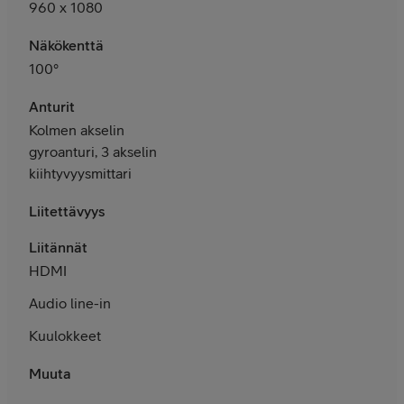
960 x 1080
Näkökenttä
100°
Anturit
Kolmen akselin
gyroanturi, 3 akselin
kiihtyvyysmittari
Liitettävyys
Liitännät
HDMI
Audio line-in
Kuulokkeet
Muuta