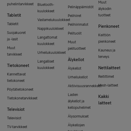
Muut
puhelintarvikkeet
Bluetooth-
Pelinäppäimistöt
älykodin
kuulokkeet
Tabletit
tuotteet
Pelihiiret
Vastamelukuulokkeet
Tabletit
Pelihiirimatot
Pienkoneet
Nappikuulokkeet
Suojakuoret
Pelituolit
Keittiön
Langattomat
ja -lasit
pienkoneet
Muut
kuulokkeet
Muut
pelituotteet
Kauneus ja
Urheilukuulokkeet
tarvikkeet
terveys
Älykellot
Langalliset
Tietokoneet
Nettilaitteet
kuulokkeet
Älykellot
Kannettavat
Reitittimet
Urheilukellot
tietokoneet
Mesh-laitteet
Aktiivisuusrannekkeet
Pöytätietokoneet
Lasten
Kaikki
Tietokonetarvikkeet
älykellot ja
laitteet
kellopuhelimet
Televisiot
Älysormukset
Televisiot
Älykellojen
TV-tarvikkeet