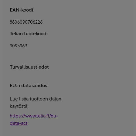
EAN-koodi
8806090706226
Telian tuotekoodi
9095969
Turvallisuustiedot
EU:n datasäädös
Lue lisää tuotteen datan
käytöstä:
https://www.telia.fi/eu-
data-act