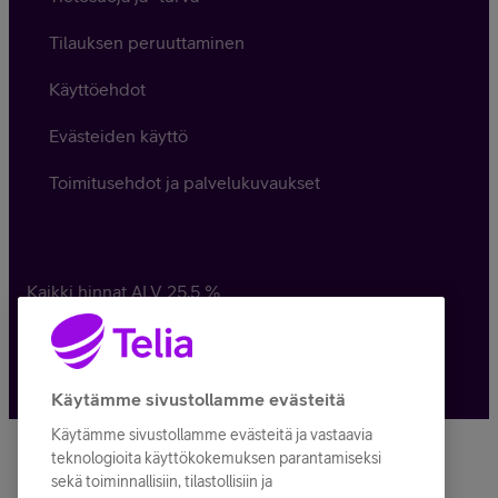
Tilauksen peruuttaminen
Käyttöehdot
Evästeiden käyttö
Toimitusehdot ja palvelukuvaukset
Kaikki hinnat ALV
25,5
%
© Telia Company
2026
Käytämme sivustollamme evästeitä
Käytämme sivustollamme evästeitä ja vastaavia
teknologioita käyttökokemuksen parantamiseksi
sekä toiminnallisiin, tilastollisiin ja