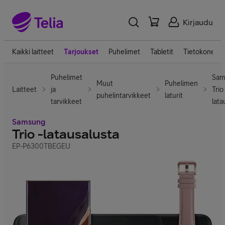
Kirjaudu
Kaikki laitteet
Tarjoukset
Puhelimet
Tabletit
Tietokoneet
Puhelimet
Sam
Muut
Puhelimen
Laitteet
ja
Trio 
puhelintarvikkeet
laturit
tarvikkeet
lata
Samsung
Trio -latausalusta
EP-P6300TBEGEU