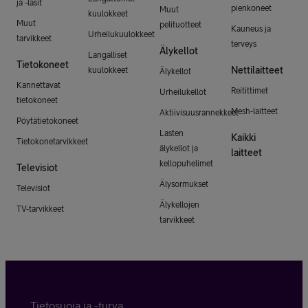
ja -lasit
pienkoneet
Muut
kuulokkeet
Muut
pelituotteet
Kauneus ja
Urheilukuulokkeet
tarvikkeet
terveys
Älykellot
Langalliset
Tietokoneet
Nettilaitteet
kuulokkeet
Älykellot
Kannettavat
Reitittimet
Urheilukellot
tietokoneet
Mesh-laitteet
Aktiivisuusrannekkeet
Pöytätietokoneet
Lasten
Kaikki
Tietokonetarvikkeet
älykellot ja
laitteet
kellopuhelimet
Televisiot
Älysormukset
Televisiot
Älykellojen
TV-tarvikkeet
tarvikkeet
Tietosuoja ja -turva