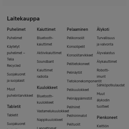
Laitekauppa
Puhelimet
Kaiuttimet
Pelaaminen
Älykoti
Puhelimet
Bluetooth-
Pelikonsolit
Turvallisuus
kaiuttimet
ja valvonta
Käytetyt
Konsolipelit
puhelimet –
Aktiivikaiuttimet
Älyvalaistus
Konsolitarvikkeet
Telia
Soundbarit
Älykaiuttimet
Pelitietokoneet
Recycled
Kaiuttimet
Robotti-
Pelinäytöt
Suojakuoret
radiolla
imurit
ja suojalasit
Tietokonekomponentit
Sähköpotkulaudat
Kuulokkeet
Muut
Pelikuulokkeet
Muut
puhelintarvikkeet
Bluetooth-
Pelinäppäimistöt
älykodin
kuulokkeet
Tabletit
tuotteet
Pelihiiret
Vastamelukuulokkeet
Tabletit
Pelihiirimatot
Pienkoneet
Nappikuulokkeet
Suojakuoret
Pelituolit
Keittiön
Langattomat