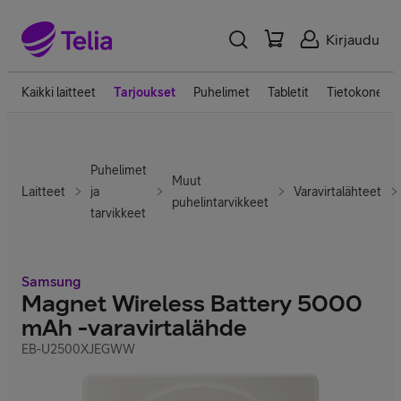
Kirjaudu
Kaikki laitteet
Tarjoukset
Puhelimet
Tabletit
Tietokoneet
Puhelimet
Muut
Laitteet
ja
Varavirtalähteet
puhelintarvikkeet
tarvikkeet
Samsung
Magnet Wireless Battery 5000
mAh -varavirtalähde
EB-U2500XJEGWW