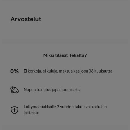
Arvostelut
Miksi tilaisit Telialta?
Ei korkoja, ei kuluja, maksuaikaa jopa 36 kuukautta
Nopea toimitus jopa huomiseksi
Liittymäasiakkaille 3 vuoden takuu valikoituihin
laitteisiin