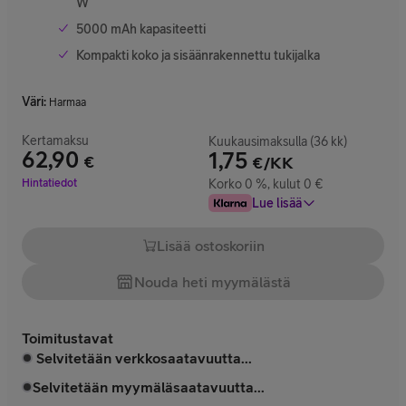
W
5000 mAh kapasiteetti
Kompakti koko ja sisäänrakennettu tukijalka
Väri
:
Harmaa
Kertamaksu
Kuukausimaksulla (36 kk)
62,90
1,75
€
€/KK
Hinta 62,90 €
Hintatiedot
Korko 0 %, kulut 0 €
Lue lisää
Lisää ostoskoriin
Nouda heti myymälästä
Toimitustavat
Selvitetään verkkosaatavuutta...
Selvitetään myymäläsaatavuutta...