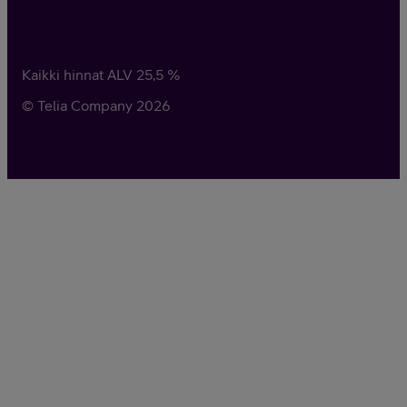
Kaikki hinnat ALV
25,5
%
© Telia Company
2026