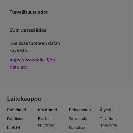
Turvallisuustiedot
EU:n datasäädös
Lue lisää tuotteen datan
käytöstä:
https://www.telia.fi/eu-
data-act
Laitekauppa
Puhelimet
Kaiuttimet
Pelaaminen
Älykoti
Puhelimet
Bluetooth-
Pelikonsolit
Turvallisuus
kaiuttimet
ja valvonta
Käytetyt
Konsolipelit