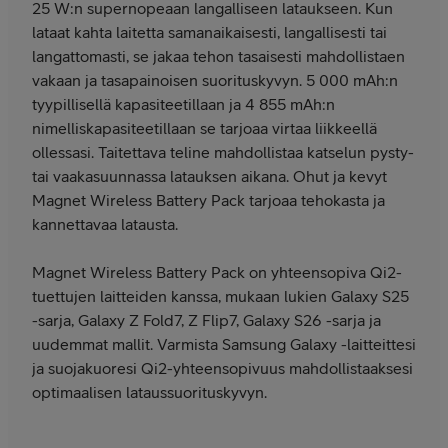
25 W:n supernopeaan langalliseen lataukseen. Kun
lataat kahta laitetta samanaikaisesti, langallisesti tai
langattomasti, se jakaa tehon tasaisesti mahdollistaen
vakaan ja tasapainoisen suorituskyvyn. 5 000 mAh:n
tyypillisellä kapasiteetillaan ja 4 855 mAh:n
nimelliskapasiteetillaan se tarjoaa virtaa liikkeellä
ollessasi. Taitettava teline mahdollistaa katselun pysty-
tai vaakasuunnassa latauksen aikana. Ohut ja kevyt
Magnet Wireless Battery Pack tarjoaa tehokasta ja
kannettavaa latausta.
Magnet Wireless Battery Pack on yhteensopiva Qi2-
tuettujen laitteiden kanssa, mukaan lukien Galaxy S25
-sarja, Galaxy Z Fold7, Z Flip7, Galaxy S26 -sarja ja
uudemmat mallit. Varmista Samsung Galaxy -laitteittesi
ja suojakuoresi Qi2-yhteensopivuus mahdollistaaksesi
optimaalisen lataussuorituskyvyn.