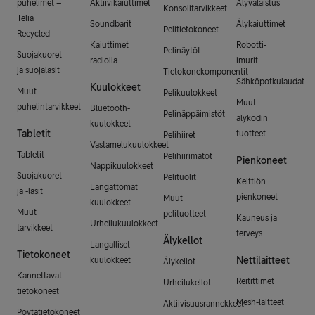
puhelimet –
Aktiivikaiuttimet
Älyvalaistus
Konsolitarvikkeet
Telia
Soundbarit
Älykaiuttimet
Pelitietokoneet
Recycled
Kaiuttimet
Robotti-
Pelinäytöt
Suojakuoret
radiolla
imurit
ja suojalasit
Tietokonekomponentit
Sähköpotkulaudat
Kuulokkeet
Muut
Pelikuulokkeet
Muut
puhelintarvikkeet
Bluetooth-
Pelinäppäimistöt
älykodin
kuulokkeet
Tabletit
tuotteet
Pelihiiret
Vastamelukuulokkeet
Tabletit
Pelihiirimatot
Pienkoneet
Nappikuulokkeet
Suojakuoret
Pelituolit
Keittiön
Langattomat
ja -lasit
pienkoneet
Muut
kuulokkeet
Muut
pelituotteet
Kauneus ja
Urheilukuulokkeet
tarvikkeet
terveys
Älykellot
Langalliset
Tietokoneet
Nettilaitteet
kuulokkeet
Älykellot
Kannettavat
Reitittimet
Urheilukellot
tietokoneet
Mesh-laitteet
Aktiivisuusrannekkeet
Pöytätietokoneet