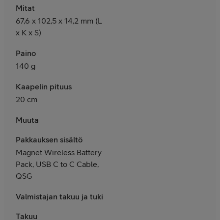
Mitat
67,6 x 102,5 x 14,2 mm (L
x K x S)
Paino
140 g
Kaapelin pituus
20 cm
Muuta
Pakkauksen sisältö
Magnet Wireless Battery
Pack, USB C to C Cable,
QSG
Valmistajan takuu ja tuki
Takuu