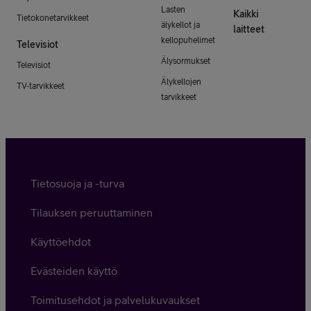
Lasten
Kaikki
Tietokonetarvikkeet
älykellot ja
laitteet
kellopuhelimet
Televisiot
Älysormukset
Televisiot
Älykellojen
TV-tarvikkeet
tarvikkeet
Tietosuoja ja -turva
Tilauksen peruuttaminen
Käyttöehdot
Evästeiden käyttö
Toimitusehdot ja palvelukuvaukset