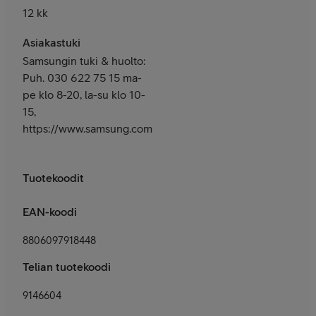
12 kk
Asiakastuki
Samsungin tuki & huolto:
Puh. 030 622 75 15 ma-
pe klo 8-20, la-su klo 10-
15,
https://www.samsung.com/fi/support/
Tuotekoodit
EAN-koodi
8806097918448
Telian tuotekoodi
9146604