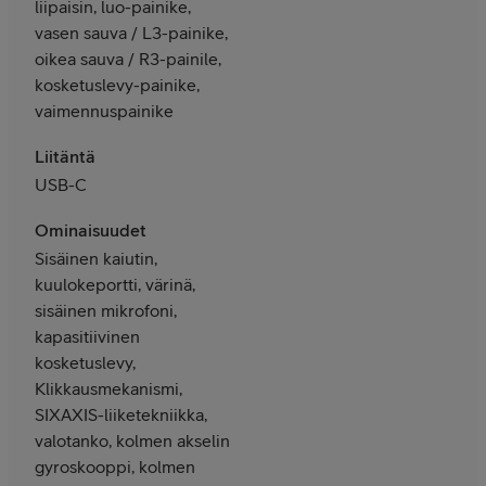
liipaisin, luo-painike,
vasen sauva / L3-painike,
oikea sauva / R3-painile,
kosketuslevy-painike,
vaimennuspainike
Liitäntä
USB-C
Ominaisuudet
Sisäinen kaiutin,
kuulokeportti, värinä,
sisäinen mikrofoni,
kapasitiivinen
kosketuslevy,
Klikkausmekanismi,
SIXAXIS-liiketekniikka,
valotanko, kolmen akselin
gyroskooppi, kolmen