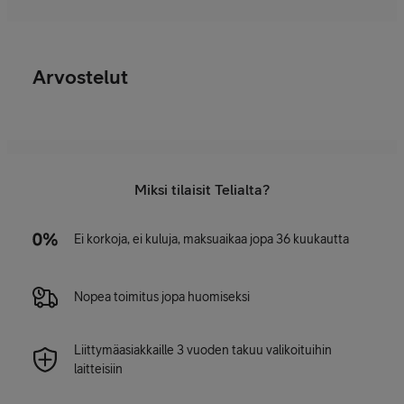
Arvostelut
Miksi tilaisit Telialta?
Ei korkoja, ei kuluja, maksuaikaa jopa 36 kuukautta
Nopea toimitus jopa huomiseksi
Liittymäasiakkaille 3 vuoden takuu valikoituihin
laitteisiin