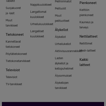
Tabletit
Pelihiirimatot
Pienkoneet
Nappikuulokkeet
Suojakuoret
Pelituolit
Keittiön
Langattomat
ja -lasit
pienkoneet
Muut
kuulokkeet
Muut
pelituotteet
Kauneus ja
Urheilukuulokkeet
tarvikkeet
terveys
Älykellot
Langalliset
Tietokoneet
Nettilaitteet
kuulokkeet
Älykellot
Kannettavat
Reitittimet
Urheilukellot
tietokoneet
Mesh-laitteet
Aktiivisuusrannekkeet
Pöytätietokoneet
Lasten
Kaikki
Tietokonetarvikkeet
älykellot ja
laitteet
kellopuhelimet
Televisiot
Älysormukset
Televisiot
Älykellojen
TV-tarvikkeet
tarvikkeet