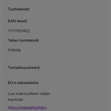
Tuotekoodit
EAN-koodi
711719576822
Telian tuotekoodi
9118446
Turvallisuustiedot
EU:n datasäädös
Lue lisää tuotteen datan
käytöstä:
https://www.telia.fi/eu-