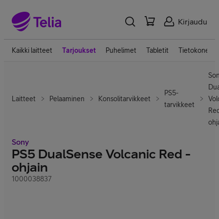
Kirjaudu
Kaikki laitteet
Tarjoukset
Puhelimet
Tabletit
Tietokoneet
Son
Dua
PS5-
Laitteet
Pelaaminen
Konsolitarvikkeet
Vol
tarvikkeet
Red
ohj
Sony
PS5 DualSense Volcanic Red -
ohjain
1000038837