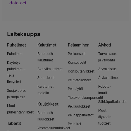
data-act
Laitekauppa
Puhelimet
Kaiuttimet
Pelaaminen
Älykoti
Puhelimet
Bluetooth-
Pelikonsolit
Turvallisuus
kaiuttimet
ja valvonta
Käytetyt
Konsolipelit
puhelimet –
Aktiivikaiuttimet
Älyvalaistus
Konsolitarvikkeet
Telia
Soundbarit
Älykaiuttimet
Pelitietokoneet
Recycled
Kaiuttimet
Robotti-
Pelinäytöt
Suojakuoret
radiolla
imurit
ja suojalasit
Tietokonekomponentit
Sähköpotkulaudat
Kuulokkeet
Muut
Pelikuulokkeet
Muut
puhelintarvikkeet
Bluetooth-
Pelinäppäimistöt
älykodin
kuulokkeet
Tabletit
tuotteet
Pelihiiret
Vastamelukuulokkeet