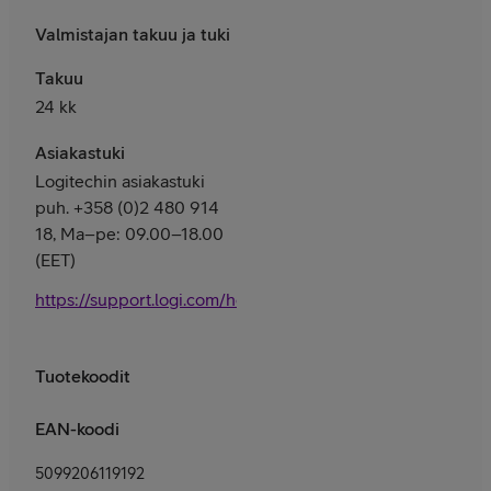
Valmistajan takuu ja tuki
Takuu
24 kk
Asiakastuki
Logitechin asiakastuki
puh. +358 (0)2 480 914
18, Ma–pe: 09.00–18.00
(EET)
https://support.logi.com/hc/fi/
Tuotekoodit
EAN-koodi
5099206119192