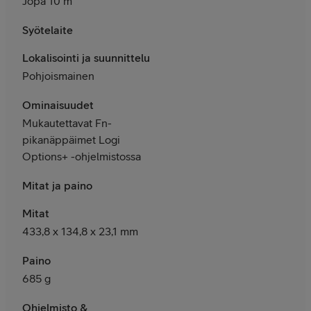
Jopa 10 m
Syötelaite
Lokalisointi ja suunnittelu
Pohjoismainen
Ominaisuudet
Mukautettavat Fn-
pikanäppäimet Logi
Options+ -ohjelmistossa
Mitat ja paino
Mitat
433,8 x 134,8 x 23,1 mm
Paino
685 g
Ohjelmisto &