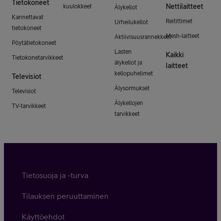
Tietokoneet
Nettilaitteet
kuulokkeet
Älykellot
Kannettavat
Reitittimet
Urheilukellot
tietokoneet
Mesh-laitteet
Aktiivisuusrannekkeet
Pöytätietokoneet
Lasten
Kaikki
Tietokonetarvikkeet
älykellot ja
laitteet
kellopuhelimet
Televisiot
Älysormukset
Televisiot
Älykellojen
TV-tarvikkeet
tarvikkeet
Tietosuoja ja -turva
Tilauksen peruuttaminen
Käyttöehdot