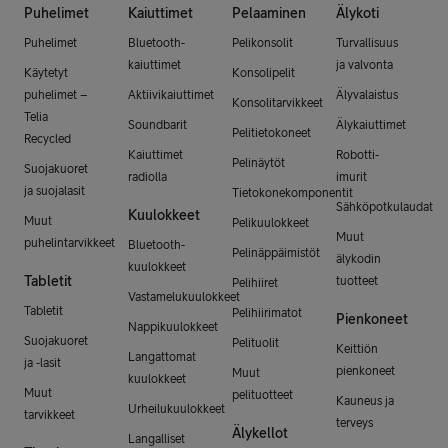
Puhelimet
Kaiuttimet
Pelaaminen
Älykoti
Puhelimet
Bluetooth-
Pelikonsolit
Turvallisuus
kaiuttimet
ja valvonta
Käytetyt
Konsolipelit
puhelimet –
Aktiivikaiuttimet
Älyvalaistus
Konsolitarvikkeet
Telia
Soundbarit
Älykaiuttimet
Pelitietokoneet
Recycled
Kaiuttimet
Robotti-
Pelinäytöt
Suojakuoret
radiolla
imurit
ja suojalasit
Tietokonekomponentit
Sähköpotkulaudat
Kuulokkeet
Muut
Pelikuulokkeet
Muut
puhelintarvikkeet
Bluetooth-
Pelinäppäimistöt
älykodin
kuulokkeet
Tabletit
tuotteet
Pelihiiret
Vastamelukuulokkeet
Tabletit
Pelihiirimatot
Pienkoneet
Nappikuulokkeet
Suojakuoret
Pelituolit
Keittiön
Langattomat
ja -lasit
pienkoneet
Muut
kuulokkeet
Muut
pelituotteet
Kauneus ja
Urheilukuulokkeet
tarvikkeet
terveys
Älykellot
Langalliset