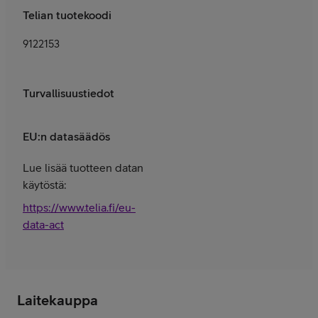
Telian tuotekoodi
9122153
Turvallisuustiedot
EU:n datasäädös
Lue lisää tuotteen datan
käytöstä:
https://www.telia.fi/eu-
data-act
Laitekauppa