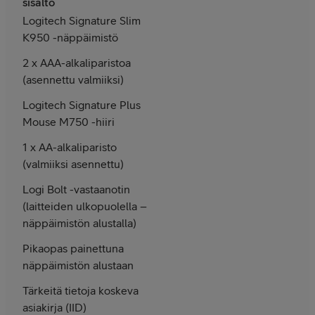
sisältö
Logitech Signature Slim
K950 -näppäimistö
2 x AAA-alkaliparistoa
(asennettu valmiiksi)
Logitech Signature Plus
Mouse M750 -hiiri
1 x AA-alkaliparisto
(valmiiksi asennettu)
Logi Bolt -vastaanotin
(laitteiden ulkopuolella –
näppäimistön alustalla)
Pikaopas painettuna
näppäimistön alustaan
Tärkeitä tietoja koskeva
asiakirja (IID)