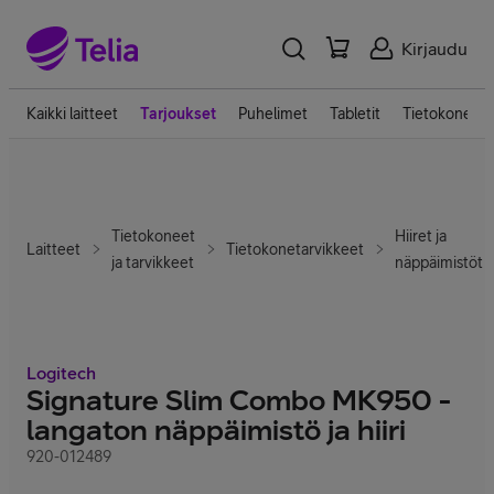
Kirjaudu
Kaikki laitteet
Tarjoukset
Puhelimet
Tabletit
Tietokoneet
Tietokoneet
Hiiret ja
Laitteet
Tietokonetarvikkeet
ja tarvikkeet
näppäimistöt
Logitech
Signature Slim Combo MK950 -
langaton näppäimistö ja hiiri
920-012489