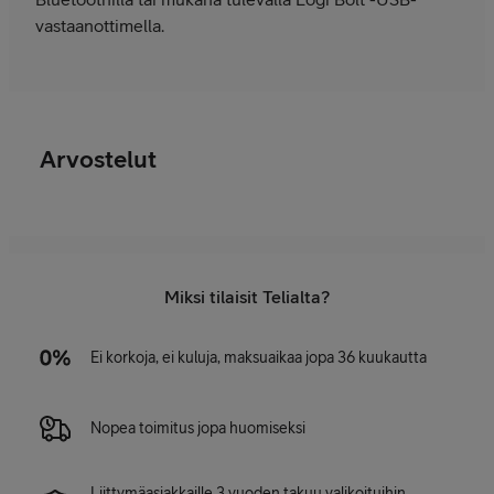
vastaanottimella.
Arvostelut
Miksi tilaisit Telialta?
Ei korkoja, ei kuluja, maksuaikaa jopa 36 kuukautta
Nopea toimitus jopa huomiseksi
Liittymäasiakkaille 3 vuoden takuu valikoituihin