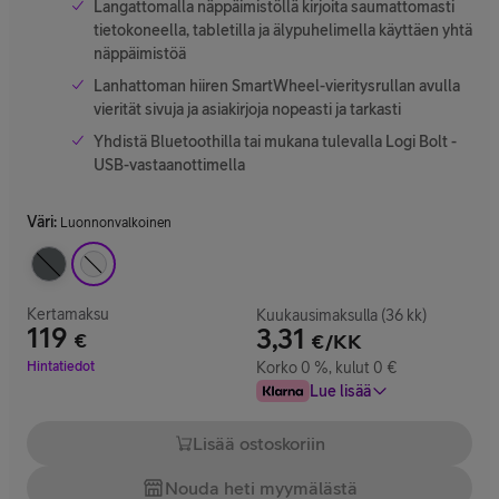
Langattomalla näppäimistöllä kirjoita saumattomasti
tietokoneella, tabletilla ja älypuhelimella käyttäen yhtä
näppäimistöä
Lanhattoman hiiren SmartWheel-vieritysrullan avulla
vierität sivuja ja asiakirjoja nopeasti ja tarkasti
Yhdistä Bluetoothilla tai mukana tulevalla Logi Bolt -
USB-vastaanottimella
Väri
:
Luonnonvalkoinen
Kertamaksu
Kuukausimaksulla (36 kk)
119
3,31
€
€/KK
Hinta 119 €
Hintatiedot
Korko 0 %, kulut 0 €
Lue lisää
Lisää ostoskoriin
Nouda heti myymälästä