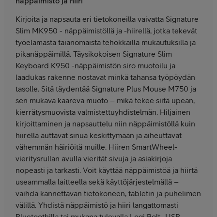
näppäimistö ja hiiri
Kirjoita ja napsauta eri tietokoneilla vaivatta Signature
Slim MK950 - näppäimistöllä ja -hiirellä, jotka tekevät
työelämästä taianomaista tehokkailla mukautuksilla ja
pikanäppäimillä. Täysikokoisen Signature Slim
Keyboard K950 -näppäimistön siro muotoilu ja
laadukas rakenne nostavat minkä tahansa työpöydän
tasolle. Sitä täydentää Signature Plus Mouse M750 ja
sen mukava kaareva muoto – mikä tekee siitä upean,
kierrätysmuovista valmistettuyhdistelmän. Hiljainen
kirjoittaminen ja napsauttelu niin näppäimistöllä kuin
hiirellä auttavat sinua keskittymään ja aiheuttavat
vähemmän häiriöitä muille. Hiiren SmartWheel-
vieritysrullan avulla vierität sivuja ja asiakirjoja
nopeasti ja tarkasti. Voit käyttää näppäimistöä ja hiirtä
useammalla laitteella sekä käyttöjärjestelmällä –
vaihda kannettavan tietokoneen, tabletin ja puhelimen
välillä. Yhdistä näppäimistö ja hiiri langattomasti
Bluetoothilla tai mukana tulevalla Logi Bolt -USB-