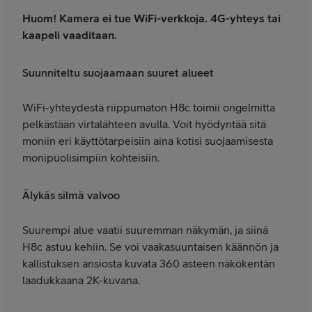
Huom! Kamera ei tue WiFi-verkkoja. 4G-yhteys tai
kaapeli vaaditaan.
Suunniteltu suojaamaan suuret alueet
WiFi-yhteydestä riippumaton H8c toimii ongelmitta
pelkästään virtalähteen avulla. Voit hyödyntää sitä
moniin eri käyttötarpeisiin aina kotisi suojaamisesta
monipuolisimpiin kohteisiin.
Älykäs silmä valvoo
Suurempi alue vaatii suuremman näkymän, ja siinä
H8c astuu kehiin. Se voi vaakasuuntaisen käännön ja
kallistuksen ansiosta kuvata 360 asteen näkökentän
laadukkaana 2K-kuvana.