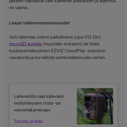
jälkeen napsautat vain kameran paikalleen ja asennus
on valmis.
Laajat tallennusominaisuudet
Voit tallentaa videot paikallisesti jopa 512 Gt:n
microSD-kortille
(myydään erikseen) tai tilata
kuukausimaksullisen EZVIZ CloudPlay -palvelun
vaivatonta ja turvallista verkkotallennusta varten.
Laitenetillä saat kätevästi
nettiyhteyden riista- tai
valvontakameraan.
Tutustu ja tilaa