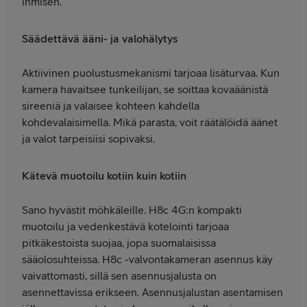
ihmisen.
Säädettävä ääni- ja valohälytys
Aktiivinen puolustusmekanismi tarjoaa lisäturvaa. Kun
kamera havaitsee tunkeilijan, se soittaa kovaäänistä
sireeniä ja valaisee kohteen kahdella
kohdevalaisimella. Mikä parasta, voit räätälöidä äänet
ja valot tarpeisiisi sopivaksi.
Kätevä muotoilu kotiin kuin kotiin
Sano hyvästit möhkäleille. H8c 4G:n kompakti
muotoilu ja vedenkestävä kotelointi tarjoaa
pitkäkestoista suojaa, jopa suomalaisissa
sääolosuhteissa. H8c -valvontakameran asennus käy
vaivattomasti, sillä sen asennusjalusta on
asennettavissa erikseen. Asennusjalustan asentamisen