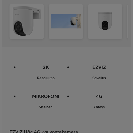
2K
EZVIZ
Resoluutio
Sovellus
MIKROFONI
4G
Sisäinen
Yhteys
EZVIZ H8c 4G -valvontakamera