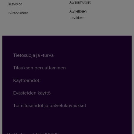
Älysormukset
Televisiot
Älykellojen
TV-tarvikkeet
tarvikkeet
Tietosuoja ja -turva
Tilauksen peruuttaminen
Käyttöehdot
Evästeiden käyttö
Toimitusehdot ja palvelukuvaukset