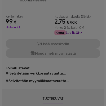
mobiililaitteeseesi
Kertamaksu
Kuukausimaksulla (36 kk)
99
2,75
€
€/KK
Hinta 99 €
Hintatiedot
Korko 0 %, kulut 0 €
Lue lisää
Lisää ostoskoriin
Nouda heti myymälästä
Toimitustavat
Selvitetään verkkosaatavuutta...
Selvitetään myymäläsaatavuutta...
TUOTEKUVAT