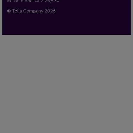
Kaikki hinnat ALV
25,5
%
© Telia Company
2026