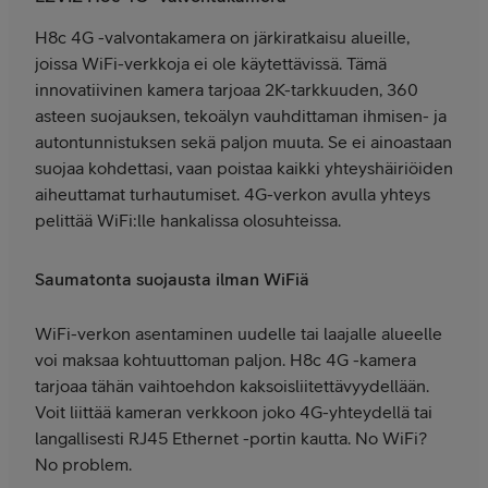
H8c 4G -valvontakamera on järkiratkaisu alueille,
joissa WiFi-verkkoja ei ole käytettävissä. Tämä
innovatiivinen kamera tarjoaa 2K-tarkkuuden, 360
asteen suojauksen, tekoälyn vauhdittaman ihmisen- ja
autontunnistuksen sekä paljon muuta. Se ei ainoastaan
suojaa kohdettasi, vaan poistaa kaikki yhteyshäiriöiden
aiheuttamat turhautumiset. 4G-verkon avulla yhteys
pelittää WiFi:lle hankalissa olosuhteissa.
Saumatonta suojausta ilman WiFiä
WiFi-verkon asentaminen uudelle tai laajalle alueelle
voi maksaa kohtuuttoman paljon. H8c 4G -kamera
tarjoaa tähän vaihtoehdon kaksoisliitettävyydellään.
Voit liittää kameran verkkoon joko 4G-yhteydellä tai
langallisesti RJ45 Ethernet -portin kautta. No WiFi?
No problem.