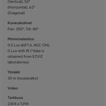
(Vertical), 52°
(Horizontal), 62°
(Diagonal)
Kuvauskulmat
Pan: 350°, Tilt: 80°
Minimivalaistus
0.5 Lux @(F1.6, AGC ON),
0 Lux with IR (*data is
obtained from EZVIZ
laboratories)
Yönäkö
30 m (mustavalko)
Video
Tarkkuus
2304 x 1296