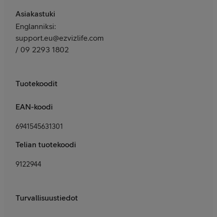
Asiakastuki
Englanniksi:
support.eu@ezvizlife.com
/ 09 2293 1802
Tuotekoodit
EAN-koodi
6941545631301
Telian tuotekoodi
9122944
Turvallisuustiedot