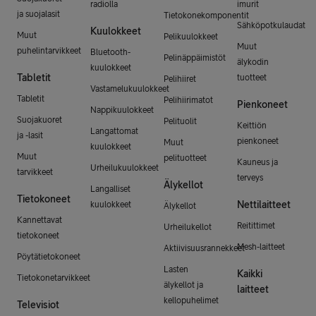
radiolla
imurit
ja suojalasit
Tietokonekomponentit
Sähköpotkulaudat
Kuulokkeet
Muut
Pelikuulokkeet
Muut
puhelintarvikkeet
Bluetooth-
Pelinäppäimistöt
älykodin
kuulokkeet
Tabletit
tuotteet
Pelihiiret
Vastamelukuulokkeet
Tabletit
Pelihiirimatot
Pienkoneet
Nappikuulokkeet
Suojakuoret
Pelituolit
Keittiön
Langattomat
ja -lasit
pienkoneet
Muut
kuulokkeet
Muut
pelituotteet
Kauneus ja
Urheilukuulokkeet
tarvikkeet
terveys
Älykellot
Langalliset
Tietokoneet
Nettilaitteet
kuulokkeet
Älykellot
Kannettavat
Reitittimet
Urheilukellot
tietokoneet
Mesh-laitteet
Aktiivisuusrannekkeet
Pöytätietokoneet
Lasten
Kaikki
Tietokonetarvikkeet
älykellot ja
laitteet
kellopuhelimet
Televisiot