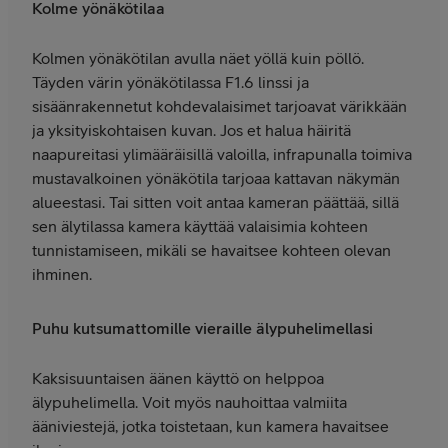
Kolme yönäkötilaa
Kolmen yönäkötilan avulla näet yöllä kuin pöllö.
Täyden värin yönäkötilassa F1.6 linssi ja
sisäänrakennetut kohdevalaisimet tarjoavat värikkään
ja yksityiskohtaisen kuvan. Jos et halua häiritä
naapureitasi ylimääräisillä valoilla, infrapunalla toimiva
mustavalkoinen yönäkötila tarjoaa kattavan näkymän
alueestasi. Tai sitten voit antaa kameran päättää, sillä
sen älytilassa kamera käyttää valaisimia kohteen
tunnistamiseen, mikäli se havaitsee kohteen olevan
ihminen.
Puhu kutsumattomille vieraille älypuhelimellasi
Kaksisuuntaisen äänen käyttö on helppoa
älypuhelimella. Voit myös nauhoittaa valmiita
ääniviestejä, jotka toistetaan, kun kamera havaitsee