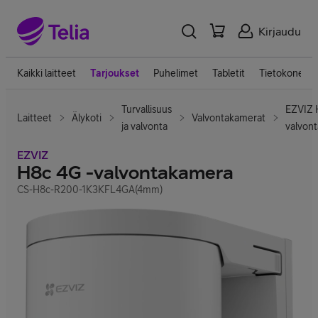
Kirjaudu
Kaikki laitteet
Tarjoukset
Puhelimet
Tabletit
Tietokoneet
Turvallisuus
EZVIZ 
Laitteet
Älykoti
Valvontakamerat
ja valvonta
valvon
EZVIZ
H8c 4G -valvontakamera
CS-H8c-R200-1K3KFL4GA(4mm)