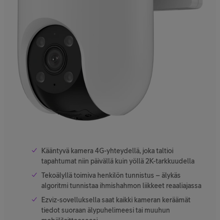
Kääntyvä kamera 4G-yhteydellä, joka taltioi
tapahtumat niin päivällä kuin yöllä 2K-tarkkuudella
Tekoälyllä toimiva henkilön tunnistus – älykäs
algoritmi tunnistaa ihmishahmon liikkeet reaaliajassa
Ezviz-sovelluksella saat kaikki kameran keräämät
tiedot suoraan älypuhelimeesi tai muuhun