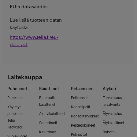
EU:n datasäädös
Lue lisää tuotteen datan
käytöstä:
https://www.telia.fi/eu-
data-act
Laitekauppa
Puhelimet
Kaiuttimet
Pelaaminen
Älykoti
Puhelimet
Bluetooth-
Pelikonsolit
Turvallisuus
kaiuttimet
ja valvonta
Käytetyt
Konsolipelit
puhelimet –
Aktiivikaiuttimet
Älyvalaistus
Konsolitarvikkeet
Telia
Soundbarit
Älykaiuttimet
Pelitietokoneet
Recycled
Kaiuttimet
Robotti-
Pelinäytöt
Suojakuoret