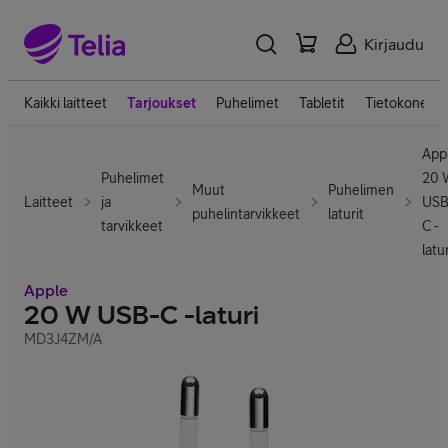
Kirjaudu
Kaikki laitteet
Tarjoukset
Puhelimet
Tabletit
Tietokoneet
App
Puhelimet
20 
Muut
Puhelimen
Laitteet
ja
USB
puhelintarvikkeet
laturit
tarvikkeet
C -
latur
Apple
20 W USB-C -laturi
MD3J4ZM/A