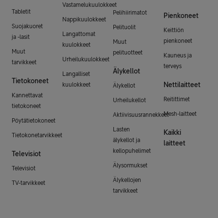
Vastamelukuulokkeet
Tabletit
Pelihiirimatot
Pienkoneet
Nappikuulokkeet
Suojakuoret
Pelituolit
Keittiön
Langattomat
ja -lasit
pienkoneet
Muut
kuulokkeet
Muut
pelituotteet
Kauneus ja
Urheilukuulokkeet
tarvikkeet
terveys
Älykellot
Langalliset
Tietokoneet
Nettilaitteet
kuulokkeet
Älykellot
Kannettavat
Reitittimet
Urheilukellot
tietokoneet
Mesh-laitteet
Aktiivisuusrannekkeet
Pöytätietokoneet
Lasten
Kaikki
Tietokonetarvikkeet
älykellot ja
laitteet
kellopuhelimet
Televisiot
Älysormukset
Televisiot
Älykellojen
TV-tarvikkeet
tarvikkeet