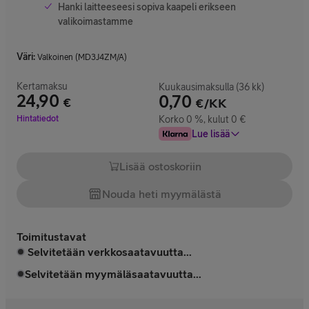
Hanki laitteeseesi sopiva kaapeli erikseen
valikoimastamme
Väri
:
Valkoinen (MD3J4ZM/A)
Kertamaksu
Kuukausimaksulla (36 kk)
24,90
0,70
€
€/KK
Hinta 24,90 €
Hintatiedot
Korko 0 %, kulut 0 €
Lue lisää
Lisää ostoskoriin
Nouda heti myymälästä
Toimitustavat
Selvitetään verkkosaatavuutta...
Selvitetään myymäläsaatavuutta...