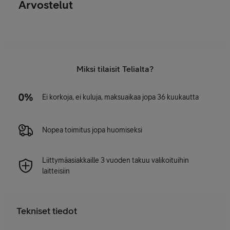
Arvostelut
Miksi tilaisit Telialta?
Ei korkoja, ei kuluja, maksuaikaa jopa 36 kuukautta
Nopea toimitus jopa huomiseksi
Liittymäasiakkaille 3 vuoden takuu valikoituihin
laitteisiin
Tekniset tiedot