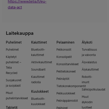
https://www.telia.fi/eu-
data-act
Laitekauppa
Puhelimet
Kaiuttimet
Pelaaminen
Älykoti
Puhelimet
Bluetooth-
Pelikonsolit
Turvallisuus
kaiuttimet
ja valvonta
Käytetyt
Konsolipelit
puhelimet –
Aktiivikaiuttimet
Älyvalaistus
Konsolitarvikkeet
Telia
Soundbarit
Älykaiuttimet
Pelitietokoneet
Recycled
Kaiuttimet
Robotti-
Pelinäytöt
Suojakuoret
radiolla
imurit
ja suojalasit
Tietokonekomponentit
Sähköpotkulaudat
Kuulokkeet
Muut
Pelikuulokkeet
Muut
puhelintarvikkeet
Bluetooth-
Pelinäppäimistöt
älykodin
kuulokkeet
Tabletit
tuotteet
Pelihiiret