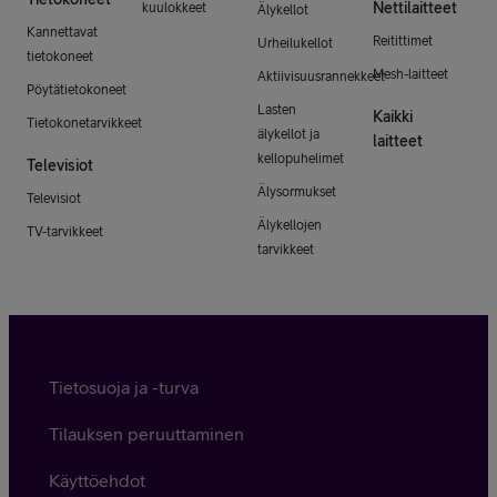
Nettilaitteet
kuulokkeet
Älykellot
Kannettavat
Reitittimet
Urheilukellot
tietokoneet
Mesh-laitteet
Aktiivisuusrannekkeet
Pöytätietokoneet
Lasten
Kaikki
Tietokonetarvikkeet
älykellot ja
laitteet
kellopuhelimet
Televisiot
Älysormukset
Televisiot
Älykellojen
TV-tarvikkeet
tarvikkeet
Tietosuoja ja -turva
Tilauksen peruuttaminen
Käyttöehdot