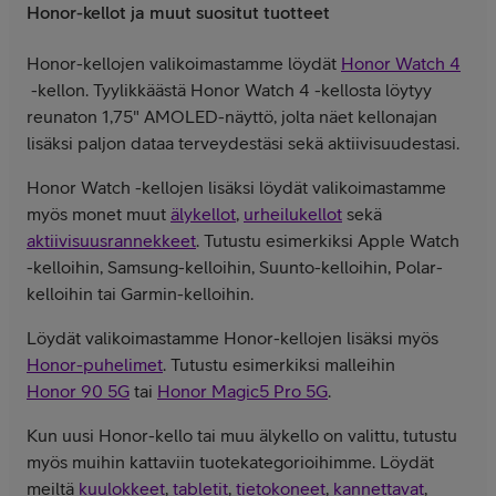
Honor-kellot ja muut suositut tuotteet
Honor-kellojen valikoimastamme löydät
Honor Watch 4
-kellon. Tyylikkäästä Honor Watch 4 -kellosta löytyy
reunaton 1,75" AMOLED-näyttö, jolta näet kellonajan
lisäksi paljon dataa terveydestäsi sekä aktiivisuudestasi.
Honor Watch -kellojen lisäksi löydät valikoimastamme
myös monet muut
älykellot
,
urheilukellot
sekä
aktiivisuusrannekkeet
. Tutustu esimerkiksi Apple Watch
-kelloihin, Samsung-kelloihin, Suunto-kelloihin, Polar-
kelloihin tai Garmin-kelloihin.
Löydät valikoimastamme Honor-kellojen lisäksi myös
Honor-puhelimet
. Tutustu esimerkiksi malleihin
Honor 90 5G
tai
Honor Magic5 Pro 5G
.
Kun uusi Honor-kello tai muu älykello on valittu, tutustu
myös muihin kattaviin tuotekategorioihimme. Löydät
meiltä
kuulokkeet
,
tabletit
,
tietokoneet
,
kannettavat
,