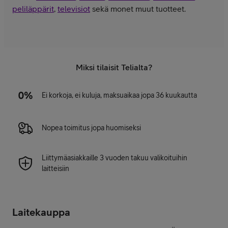
peliläppärit
,
televisiot
sekä monet muut tuotteet.
Miksi tilaisit Telialta?
Ei korkoja, ei kuluja, maksuaikaa jopa 36 kuukautta
Nopea toimitus jopa huomiseksi
Liittymäasiakkaille 3 vuoden takuu valikoituihin
laitteisiin
Laitekauppa