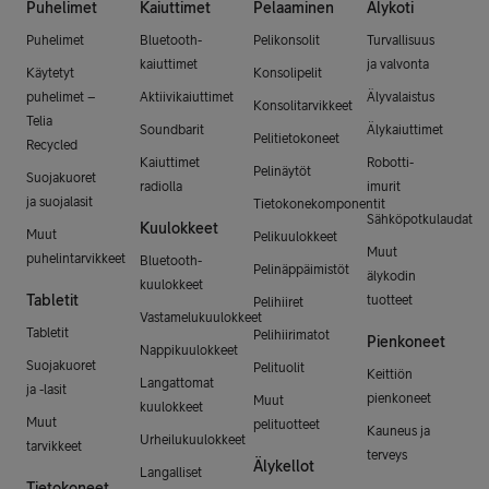
Puhelimet
Kaiuttimet
Pelaaminen
Älykoti
Puhelimet
Bluetooth-
Pelikonsolit
Turvallisuus
kaiuttimet
ja valvonta
Käytetyt
Konsolipelit
puhelimet –
Aktiivikaiuttimet
Älyvalaistus
Konsolitarvikkeet
Telia
Soundbarit
Älykaiuttimet
Pelitietokoneet
Recycled
Kaiuttimet
Robotti-
Pelinäytöt
Suojakuoret
radiolla
imurit
ja suojalasit
Tietokonekomponentit
Sähköpotkulaudat
Kuulokkeet
Muut
Pelikuulokkeet
Muut
puhelintarvikkeet
Bluetooth-
Pelinäppäimistöt
älykodin
kuulokkeet
Tabletit
tuotteet
Pelihiiret
Vastamelukuulokkeet
Tabletit
Pelihiirimatot
Pienkoneet
Nappikuulokkeet
Suojakuoret
Pelituolit
Keittiön
Langattomat
ja -lasit
pienkoneet
Muut
kuulokkeet
Muut
pelituotteet
Kauneus ja
Urheilukuulokkeet
tarvikkeet
terveys
Älykellot
Langalliset
Tietokoneet