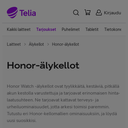
Kirjaudu
Kaikki laitteet
Tarjoukset
Puhelimet
Tabletit
Tietokoneet
Laitteet
Älykellot
Honor-älykellot
Honor-älykellot
Honor Watch -älykellot ovat tyylikkäitä, kestäviä, pitkällä
akun kestolla varustettuja ja tarjoavat erinomaisen hinta-
laatusuhteen. Ne tarjoavat kattavat terveys- ja
urheiluominaisuudet, jotta arkesi toimisi paremmin.
Tutustu eri Honor-kellomallien ominaisuuksiin, ja löydä
uusi suosikkisi.