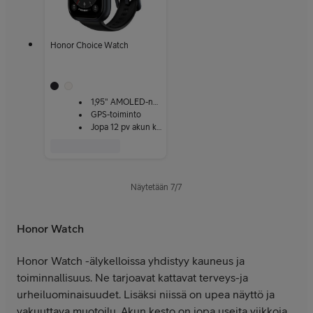
Honor Choice Watch
1,95" AMOLED-näyttö
GPS-toiminto
Jopa 12 pv akun kesto
Näytetään
7
/
7
Honor Watch
Honor Watch -älykelloissa yhdistyy kauneus ja
toiminnallisuus. Ne tarjoavat kattavat terveys-ja
urheiluominaisuudet. Lisäksi niissä on upea näyttö ja
vakuuttava muotoilu. Akun kesto on jopa useita viikkoja,