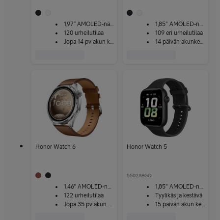
1,97” AMOLED-näyttö
1,85" AMOLED-näyttö
120 urheilutilaa
109 eri urheilutilaa
Jopa 14 pv akun kesto
14 päivän akunkesto
Honor Watch 6
Honor Watch 5
5502ABGQ
1,46" AMOLED-näyttö
1,85" AMOLED-näyttö
122 urheilutilaa
Tyylikäs ja kestävä
Jopa 35 pv akun kesto
15 päivän akun kesto