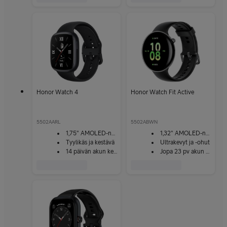
Honor Watch 4
Honor Watch Fit Active
5502AARL
5502ABWN
1,75" AMOLED-näyttö
1,32" AMOLED-näyttö
Tyylikäs ja kestävä
Ultrakevyt ja -ohut
14 päivän akun kesto
Jopa 23 pv akun kesto