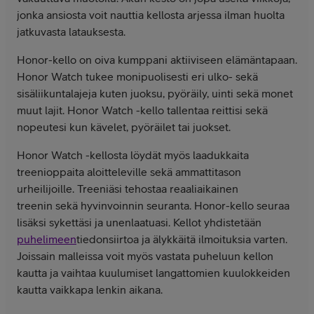
jonka ansiosta voit nauttia kellosta arjessa ilman huolta
jatkuvasta latauksesta.
Honor-kello on oiva kumppani aktiiviseen elämäntapaan.
Honor Watch tukee monipuolisesti eri ulko- sekä
sisäliikuntalajeja kuten juoksu, pyöräily, uinti sekä monet
muut lajit. Honor Watch -kello tallentaa reittisi sekä
nopeutesi kun kävelet, pyöräilet tai juokset.
Honor Watch -kellosta löydät myös laadukkaita
treenioppaita aloitteleville sekä ammattitason
urheilijoille. Treeniäsi tehostaa reaaliaikainen
treenin sekä hyvinvoinnin seuranta. Honor-kello seuraa
lisäksi sykettäsi ja unenlaatuasi. Kellot yhdistetään
puhelimeen
tiedonsiirtoa ja älykkäitä ilmoituksia varten.
Joissain malleissa voit myös vastata puheluun kellon
kautta ja vaihtaa kuulumiset langattomien kuulokkeiden
kautta vaikkapa lenkin aikana.