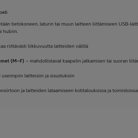
peli
ään tietokoneen, laturin tai muun laitteen liittämiseen USB-lai
i hubiin.
aa riittävästi liikkuvuutta laitteiden välillä
timet (M–F)
– mahdollistavat kaapelin jatkamisen tai suoran liitän
 useimpiin laitteisiin ja sisustuksiin
siirtoon ja laitteiden lataamiseen kotitalouksissa ja toimistoissa