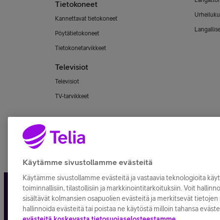
Langatto
Tietokoneet
Urheiluku
Kannettavat tietokoneet
Langallis
Pöytätietokoneet
Tietokonetarvikkeet
Televisiot
Televisiot
TV-tarvikkeet
Käytämme sivustollamme evästeitä
Käytämme sivustollamme evästeitä ja vastaavia teknologioita kä
toiminnallisiin, tilastollisiin ja markkinointitarkoituksiin. Voit hallin
Tietosuoja ja -turva
Tilaukse
sisältävät kolmansien osapuolien evästeitä ja merkitsevät tietojen s
hallinnoida evästeitä tai poistaa ne käytöstä milloin tahansa eväste
evästeitä koskevasta tietosuojaselosteestamme.