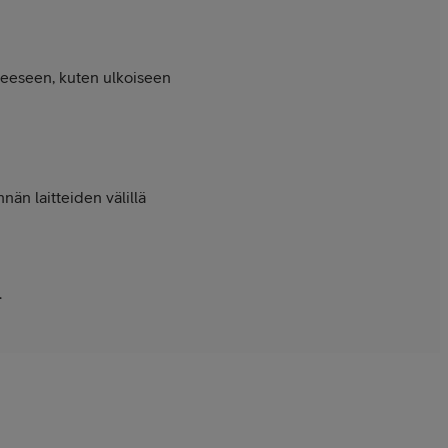
tteeseen, kuten ulkoiseen
nän laitteiden välillä
.