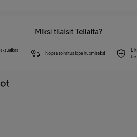
Miksi tilaisit Telialta?
 maksuaikaa
Lii
Nopea toimitus jopa huomiseksi
tak
dot