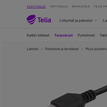
YKSITYISILLE
YRITYKSILLE
WHOLESALE
TELIA F
Liittymät ja palvelut
La
Kaikki laitteet
Tarjoukset
Puhelimet
Tabl
Laitteet
Puhelimet ja tarvikkeet
Muut puhelint