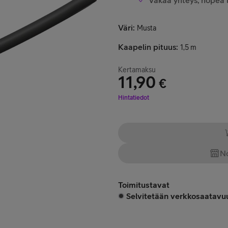
Vakaa yhteys, nopea l
Väri
:
Musta
Kaapelin pituus
:
1,5 m
Kertamaksu
11,90
€
Hinta 11,90 €
Hintatiedot
No
Toimitustavat
Selvitetään verkkosaatavuu