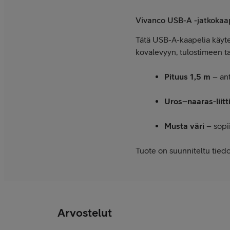
Vivanco USB-A -jatkokaa
Tätä USB-A-kaapelia käytet
kovalevyyn, tulostimeen ta
Pituus 1,5 m
– ant
Uros–naaras-liit
Musta väri
– sopii
Tuote on suunniteltu tiedon
Arvostelut