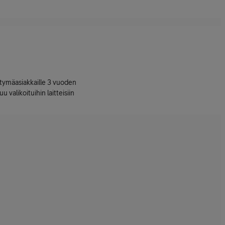
ttymäasiakkaille 3 vuoden
uu valikoituihin laitteisiin