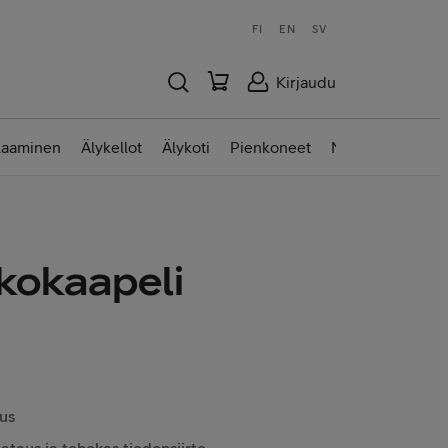
FI
EN
SV
Kirjaudu
laaminen
Älykellot
Älykoti
Pienkoneet
Nettilaitteet
kokaapeli
us