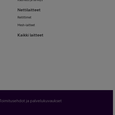
Kauneus ja terveys
Nettilaitteet
Reitittimet
Mesh-laitteet
Kaikki laitteet
Toimitusehdot ja palvelukuvaukset