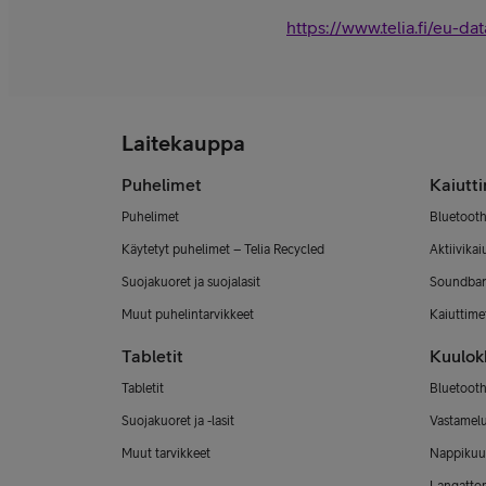
https://www.telia.fi/eu-dat
Laitekauppa
Puhelimet
Kaiutt
Puhelimet
Bluetooth
Käytetyt puhelimet – Telia Recycled
Aktiivikai
Suojakuoret ja suojalasit
Soundbar
Muut puhelintarvikkeet
Kaiuttimet
Tabletit
Kuulok
Tabletit
Bluetooth
Suojakuoret ja -lasit
Vastamel
Muut tarvikkeet
Nappikuu