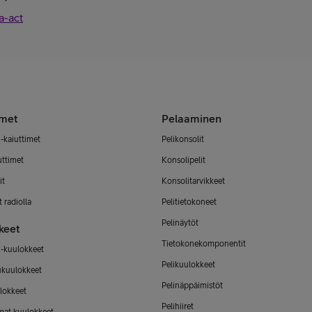
a-act
imet
Pelaaminen
-kaiuttimet
Pelikonsolit
uttimet
Konsolipelit
it
Konsolitarvikkeet
 radiolla
Pelitietokoneet
Pelinäytöt
keet
Tietokonekomponentit
-kuulokkeet
Pelikuulokkeet
ukuulokkeet
Pelinäppäimistöt
lokkeet
Pelihiiret