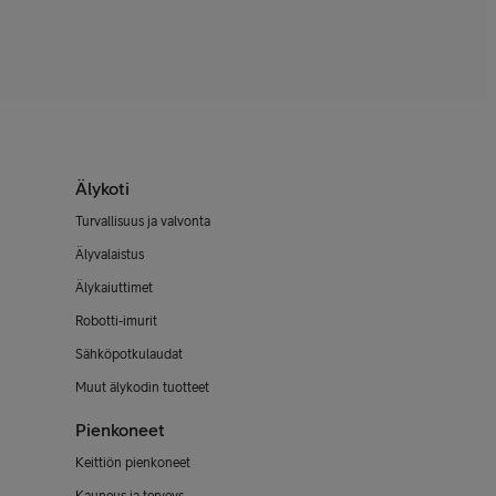
Älykoti
Turvallisuus ja valvonta
Älyvalaistus
Älykaiuttimet
Robotti-imurit
Sähköpotkulaudat
Muut älykodin tuotteet
Pienkoneet
Keittiön pienkoneet