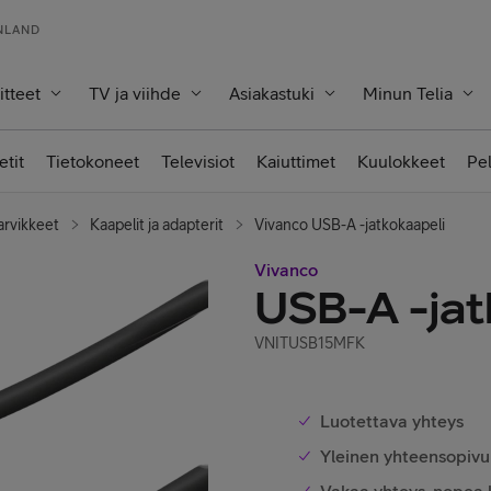
INLAND
itteet
TV ja viihde
Asiakastuki
Minun Telia
etit
Tietokoneet
Televisiot
Kaiuttimet
Kuulokkeet
Pe
arvikkeet
Kaapelit ja adapterit
Vivanco USB-A -jatkokaapeli
Vivanco
USB-A -jat
VNITUSB15MFK
Luotettava yhteys
Yleinen yhteensopivu