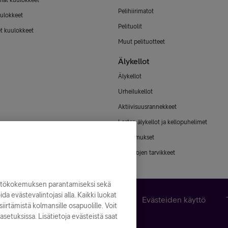
mat kuulokkeet
Pelihiirimatot
ulokkeet
Pelituolit
et kuulokkeet
Muut pelituotteet
Älykellot
Älykellot
Urheilukellot
Aktiivisuusrannekkeet
Lasten älykellot ja kellopuhelimet
Älysormukset
Älykellojen tarvikkeet
yttökokemuksen parantamiseksi sekä
noida evästevalintojasi alla. Kaikki luokat
n peruuttaminen
Käyttöehdot
Evästeiden käyttö
iirtämistä kolmansille osapuolille. Voit
asetuksissa. Lisätietoja evästeistä saat