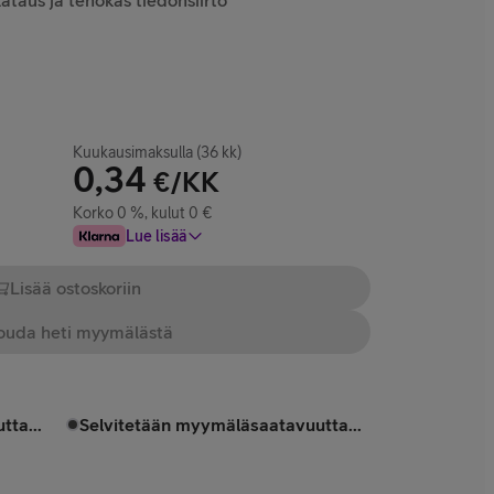
ataus ja tehokas tiedonsiirto
Kuukausimaksulla (36 kk)
0,34
€/KK
Korko 0 %, kulut 0 €
Lue lisää
Lisää ostoskoriin
uda heti myymälästä
tta...
Selvitetään myymäläsaatavuutta...