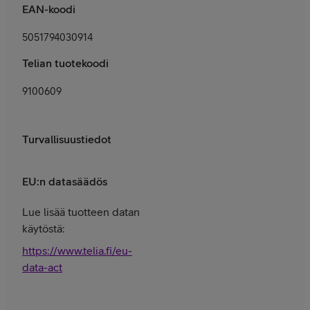
EAN-koodi
5051794030914
Telian tuotekoodi
9100609
Turvallisuustiedot
EU:n datasäädös
Lue lisää tuotteen datan
käytöstä:
https://www.telia.fi/eu-
data-act