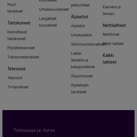
kuulokkeet
Muut
pelituotteet
Kauneus ja
Urheilukuulokkeet
tarvikkeet
terveys
Älykellot
Langalliset
Tietokoneet
Nettilaitteet
kuulokkeet
Älykellot
Kannettavat
Reitittimet
Urheilukellot
tietokoneet
Mesh-laitteet
Aktiivisuusrannekkeet
Pöytätietokoneet
Lasten
Kaikki
Tietokonetarvikkeet
älykellot ja
laitteet
kellopuhelimet
Televisiot
Älysormukset
Televisiot
Älykellojen
TV-tarvikkeet
tarvikkeet
Tietosuoja ja -turva