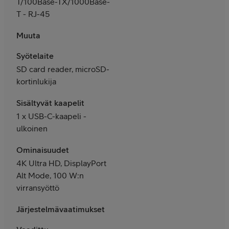
T/100Base-TX/1000Base-
T - RJ-45
Muuta
Syötelaite
SD card reader, microSD-
kortinlukija
Sisältyvät kaapelit
1 x USB-C-kaapeli -
ulkoinen
Ominaisuudet
4K Ultra HD, DisplayPort
Alt Mode, 100 W:n
virransyöttö
Järjestelmävaatimukset