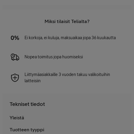
Miksi tilaisit Telialta?
Ei korkoja, ei kuluja, maksuaikaa jopa 36 kuukautta
Nopea toimitus jopa huomiseksi
Liittymäasiakkaille 3 vuoden takuu valikoituihin
laitteisiin
Tekniset tiedot
Yleistä
Tuotteen tyyppi