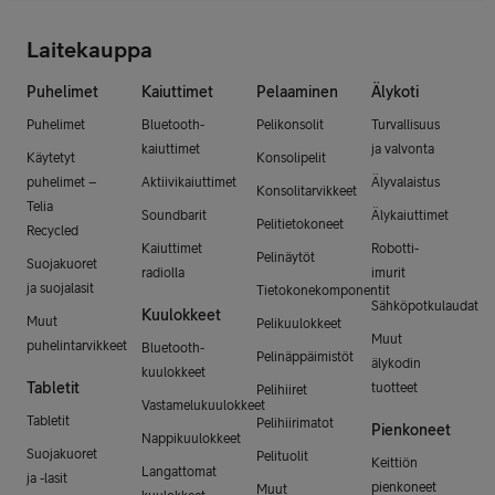
Laitekauppa
Puhelimet
Kaiuttimet
Pelaaminen
Älykoti
Puhelimet
Bluetooth-
Pelikonsolit
Turvallisuus
kaiuttimet
ja valvonta
Käytetyt
Konsolipelit
puhelimet –
Aktiivikaiuttimet
Älyvalaistus
Konsolitarvikkeet
Telia
Soundbarit
Älykaiuttimet
Pelitietokoneet
Recycled
Kaiuttimet
Robotti-
Pelinäytöt
Suojakuoret
radiolla
imurit
ja suojalasit
Tietokonekomponentit
Sähköpotkulaudat
Kuulokkeet
Muut
Pelikuulokkeet
Muut
puhelintarvikkeet
Bluetooth-
Pelinäppäimistöt
älykodin
kuulokkeet
Tabletit
tuotteet
Pelihiiret
Vastamelukuulokkeet
Tabletit
Pelihiirimatot
Pienkoneet
Nappikuulokkeet
Suojakuoret
Pelituolit
Keittiön
Langattomat
ja -lasit
pienkoneet
Muut