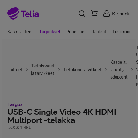
Kirjaudu
Kaikki laitteet
Tarjoukset
Puhelimet
Tabletit
Tietokoneet
Kaapelit,
Tietokoneet
Laitteet
Tietokonetarvikkeet
laturit ja
ja tarvikkeet
adapterit
Targus
USB-C Single Video 4K HDMI
Multiport -telakka
DOCK414EU