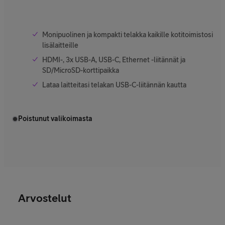
Monipuolinen ja kompakti telakka kaikille kotitoimistosi
lisälaitteille
HDMI-, 3x USB-A, USB-C, Ethernet -liitännät ja
SD/MicroSD-korttipaikka
Lataa laitteitasi telakan USB-C-liitännän kautta
Poistunut valikoimasta
Arvostelut