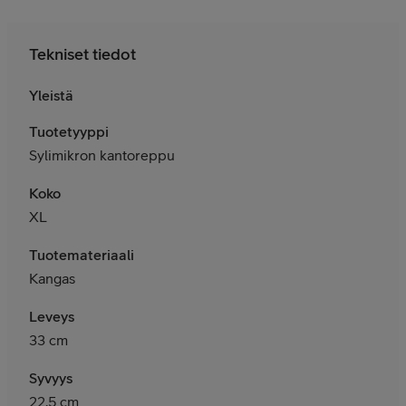
Tekniset tiedot
Yleistä
Tuotetyyppi
Sylimikron kantoreppu
Koko
XL
Tuotemateriaali
Kangas
Leveys
33 cm
Syvyys
22,5 cm