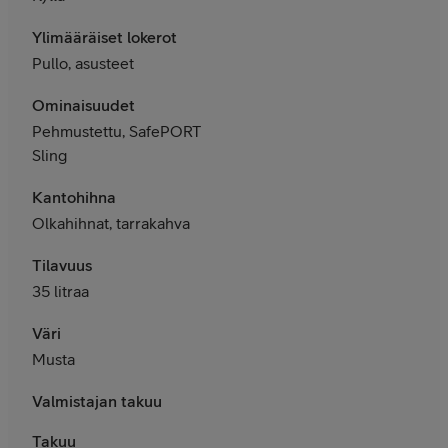
Ylimääräiset lokerot
Pullo, asusteet
Ominaisuudet
Pehmustettu, SafePORT
Sling
Kantohihna
Olkahihnat, tarrakahva
Tilavuus
35 litraa
Väri
Musta
Valmistajan takuu
Takuu