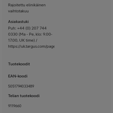
Rajoitettu elinikäinen
vaihtotakuu
Asiakastuki
Puh: +44 (0) 207 744
0330 (Ma - Pe, klo: 9.00-
17.00, UK time) /
https://uk.targus.com/pages/support
Tuotekoodit
EAN-koodi
5051794033489
Telian tuotekoodi
9119660