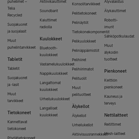
puhelimet –
Aktiivikaiuttimet
Älyvalaistus
Konsolitarvikkeet
Telia
Soundbarit
Älykaiuttimet
Pelitietokoneet
Recycled
Kaiuttimet
Robotti-
Pelinäytöt
Suojakuoret
radiolla
imurit
ja suojalasit
Tietokonekomponentit
Sähköpotkulaudat
Kuulokkeet
Muut
Pelikuulokkeet
Muut
puhelintarvikkeet
Bluetooth-
Pelinäppäimistöt
älykodin
kuulokkeet
Tabletit
tuotteet
Pelihiiret
Vastamelukuulokkeet
Tabletit
Pelihiirimatot
Pienkoneet
Nappikuulokkeet
Suojakuoret
Pelituolit
Keittiön
Langattomat
ja -lasit
pienkoneet
Muut
kuulokkeet
Muut
pelituotteet
Kauneus ja
Urheilukuulokkeet
tarvikkeet
terveys
Älykellot
Langalliset
Tietokoneet
Nettilaitteet
kuulokkeet
Älykellot
Kannettavat
Reitittimet
Urheilukellot
tietokoneet
Mesh-laitteet
Aktiivisuusrannekkeet
Pöytätietokoneet