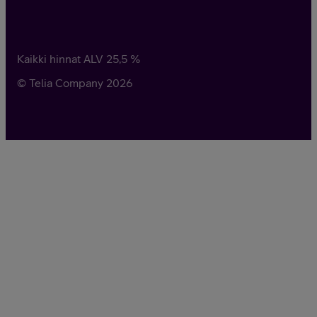
Kaikki hinnat ALV
25,5
%
© Telia Company
2026