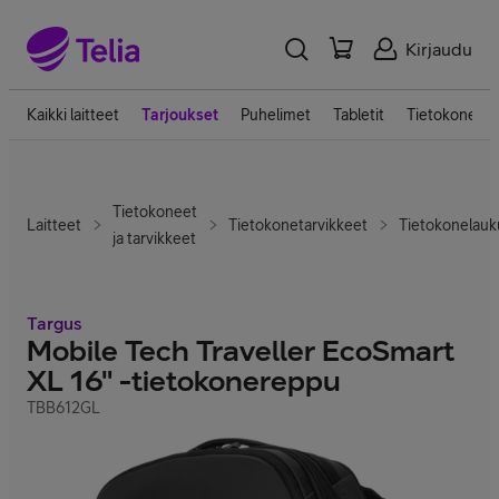
Kirjaudu
Kaikki laitteet
Tarjoukset
Puhelimet
Tabletit
Tietokoneet
Tietokoneet
Laitteet
Tietokonetarvikkeet
Tietokonelauk
ja tarvikkeet
Targus
Mobile Tech Traveller EcoSmart
XL 16" -tietokonereppu
TBB612GL