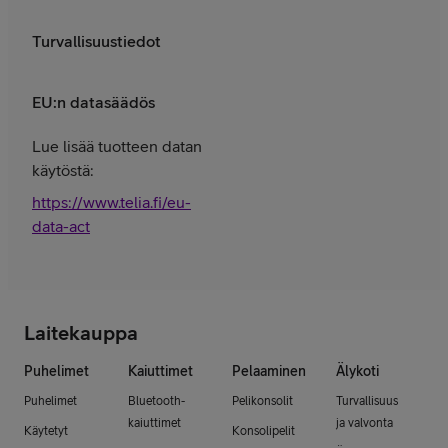
Turvallisuustiedot
EU:n datasäädös
Lue lisää tuotteen datan
käytöstä:
https://www.telia.fi/eu-
data-act
Laitekauppa
Puhelimet
Kaiuttimet
Pelaaminen
Älykoti
Puhelimet
Bluetooth-
Pelikonsolit
Turvallisuus
kaiuttimet
ja valvonta
Käytetyt
Konsolipelit