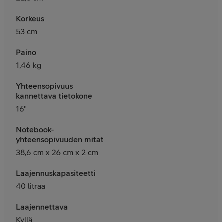
Korkeus
53 cm
Paino
1,46 kg
Yhteensopivuus
kannettava tietokone
16"
Notebook-
yhteensopivuuden mitat
38,6 cm x 26 cm x 2 cm
Laajennuskapasiteetti
40 litraa
Laajennettava
Kyllä