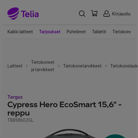
Kirjaudu
Kaikki laitteet
Tarjoukset
Puhelimet
Tabletit
Tietokoneet
Tietokoneet
Laitteet
Tietokonetarvikkeet
Tietokonelauk
ja tarvikkeet
Targus
Cypress Hero EcoSmart 15,6" -
reppu
TBB58602GL