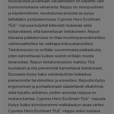
muovipulloa ja kankaan värjäämiseen on käytetty vain
luonnonmukaisia väriaineita. Reppu on monipuolinen
ja käytännöllinen, muotoilunsa ansiosta se pysyy
lattiallakin pystyasennossa. Cypress Hero EcoSmart
15,6" -repussa kuljetat kätevästi mukanasi sekä
työtarvikkeet, että kannettavan tietokoneen. Repun
tilavassa päälokerossa on tilaa muistiinpanovälineillesi,
vaihtovaatteillesi tai vaikkapa kokouskansiollesi.
Tietokoneosio on erillään suuremmasta päätaskusta,
joten kannettavasi kulkee siististi erillään muista
tavaroistasi. Repun tietokoneosioon mahtuu 15,6
tuumaiset ja sitä pienemmät kannettavat tietokoneet.
Etuosasta löytyy kaksi vetoketjullista lisätaskua
pienemmille tarvikkeillesi ja esineillesi. Repusta löytyy
ergonomiset ja portaattomasti säädettävät olkahihnat,
sekä topattu selkämys, joiden ansiosta reppua on
mukava kantaa. Cypress Hero EcoSmart 15,6" -repusta
löytyy lisäksi kiinnitysremmi matkalaukun aisaa varten.
Cypress Hero EcoSmart 15,6" -reppu onkin loistava