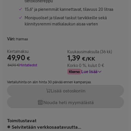
tietokonereppu
15,6" ja pienemmät kannettavat, tilavuus 20 litraa
Monipuoliset ja tilavat taskut tarvikkeille sekä
kiinnitysremmi matkalaukun aisaa varten
Väri
:
Harmaa
Kertamaksu
Kuukausimaksulla (36 kk)
49,90
1,39
€
€/KK
Hinta 49,90 €
84,90
€
Hintatiedot
Korko 0 %, kulut 0 €
Vertailuhinta 84,90 €
Lue lisää
Vertailuhinta on alin hinta 30 päivää ennen kampanjaa.
Lisää ostoskoriin
Nouda heti myymälästä
Toimitustavat
Selvitetään verkkosaatavuutta...