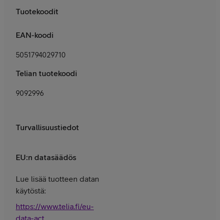
Tuotekoodit
EAN-koodi
5051794029710
Telian tuotekoodi
9092996
Turvallisuustiedot
EU:n datasäädös
Lue lisää tuotteen datan
käytöstä:
https://www.telia.fi/eu-
data-act