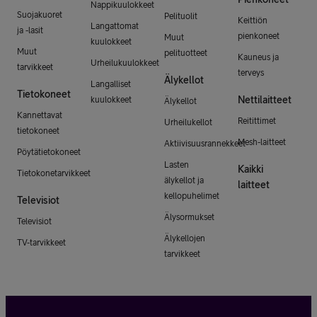
Nappikuulokkeet
Suojakuoret
Pelituolit
Keittiön
Langattomat
ja -lasit
pienkoneet
Muut
kuulokkeet
Muut
pelituotteet
Kauneus ja
Urheilukuulokkeet
tarvikkeet
terveys
Älykellot
Langalliset
Tietokoneet
Nettilaitteet
kuulokkeet
Älykellot
Kannettavat
Reitittimet
Urheilukellot
tietokoneet
Mesh-laitteet
Aktiivisuusrannekkeet
Pöytätietokoneet
Lasten
Kaikki
Tietokonetarvikkeet
älykellot ja
laitteet
kellopuhelimet
Televisiot
Älysormukset
Televisiot
Älykellojen
TV-tarvikkeet
tarvikkeet