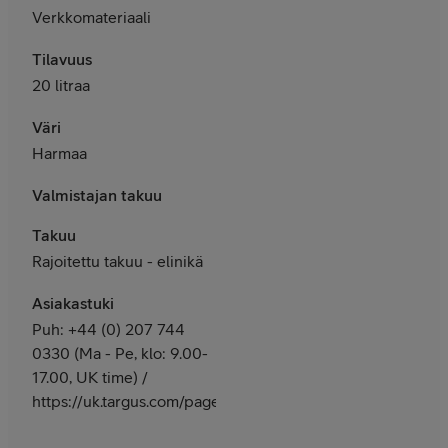
Verkkomateriaali
Tilavuus
20 litraa
Väri
Harmaa
Valmistajan takuu
Takuu
Rajoitettu takuu - elinikä
Asiakastuki
Puh: +44 (0) 207 744
0330 (Ma - Pe, klo: 9.00-
17.00, UK time) /
https://uk.targus.com/pages/support