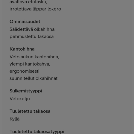
avattava etutasku,
irrotettava läppärilokero
Ominaisuudet
Säädettävä olkahihna,
pehmustettu takaosa
Kantohihna
Vetolaukun kantohihna,
ylempi kantokahva,
ergonomisesti
suunnitellut olkahihnat
Sulkemistyyppi
Vetoketju
Tuuletettu takaosa
Kyllä
Tuuletettu takaosatyyppi