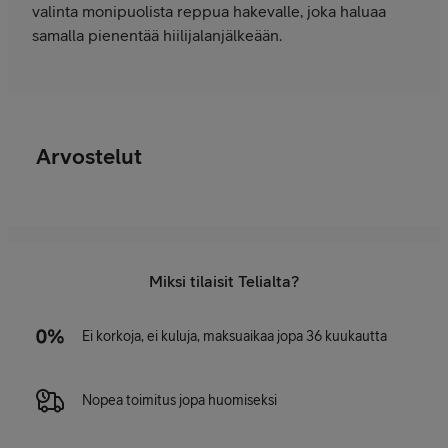
valinta monipuolista reppua hakevalle, joka haluaa
samalla pienentää hiilijalanjälkeään.
Arvostelut
Miksi tilaisit Telialta?
Ei korkoja, ei kuluja, maksuaikaa jopa 36 kuukautta
Nopea toimitus jopa huomiseksi