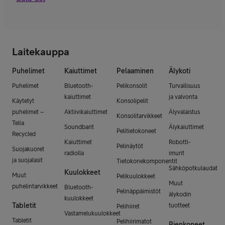
Laitekauppa
Puhelimet
Kaiuttimet
Pelaaminen
Älykoti
Puhelimet
Bluetooth-
Pelikonsolit
Turvallisuus
kaiuttimet
ja valvonta
Käytetyt
Konsolipelit
puhelimet –
Aktiivikaiuttimet
Älyvalaistus
Konsolitarvikkeet
Telia
Soundbarit
Älykaiuttimet
Pelitietokoneet
Recycled
Kaiuttimet
Robotti-
Pelinäytöt
Suojakuoret
radiolla
imurit
ja suojalasit
Tietokonekomponentit
Sähköpotkulaudat
Kuulokkeet
Muut
Pelikuulokkeet
Muut
puhelintarvikkeet
Bluetooth-
Pelinäppäimistöt
älykodin
kuulokkeet
Tabletit
tuotteet
Pelihiiret
Vastamelukuulokkeet
Tabletit
Pelihiirimatot
Pienkoneet