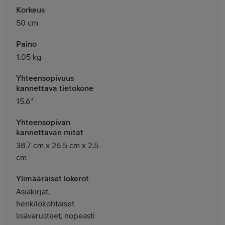
Korkeus
50 cm
Paino
1.05 kg
Yhteensopivuus
kannettava tietokone
15.6"
Yhteensopivan
kannettavan
mitat
38.7 cm x 26.5 cm x 2.5
cm
Ylimääräiset lokerot
Asiakirjat,
henkilökohtaiset
lisävarusteet, nopeasti