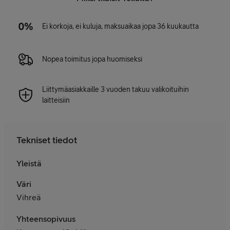
Ei korkoja, ei kuluja, maksuaikaa jopa 36 kuukautta
Nopea toimitus jopa huomiseksi
Liittymäasiakkaille 3 vuoden takuu valikoituihin
laitteisiin
Tekniset tiedot
Yleistä
Väri
Vihreä
Yhteensopivuus