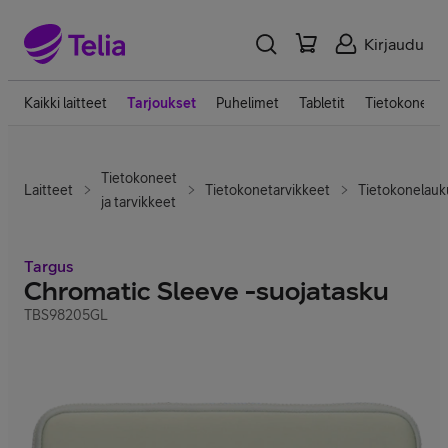
Kirjaudu
Kaikki laitteet
Tarjoukset
Puhelimet
Tabletit
Tietokoneet
Tietokoneet
Laitteet
Tietokonetarvikkeet
Tietokonelauk
ja tarvikkeet
Targus
Chromatic Sleeve -suojatasku
TBS98205GL