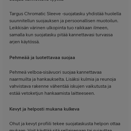
Targus Chromatic Sleeve ‑suojatasku yhdistää huolella
suunnitellun suojauksen ja persoonallisen muotoilun.
Leikkisän värinen ulkopinta tuo raikkaan ilmeen,
samalla kun suojatasku pitää kannettavasi turvassa
arjen käytössä.
Pehmeää ja luotettavaa suojaa
Pehmeä velboa‑sisävuori suojaa kannettavaa
naarmuilta ja hankaukselta. Lisäksi kulmia ja reunoja
vahvistava rakenne vähentää iskujen vaikutusta ja
estää vetoketjun hankaamista laitteeseen.
Kevyt ja helposti mukana kulkeva
Ohut ja kevyt profiili tekee suojataskusta helpon ottaa
mukaan. Voit käyttää sitä sellaisenaan tai sujauttaa