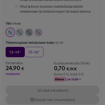
Ohut ja kevyt muotoilu mahdollistaa käytön
sellaisenaan tai yhdessä repun tai laukun kanssa.
Väri
:
Vihreä
Yhteensopivan tietokoneen koko
:
13–14"
13–14"
15–16"
Kertamaksu
Kuukausimaksulla (36 kk)
24,90
0,70
€
€/KK
Hinta 24,90 €
Hintatiedot
Korko 0 %, kulut 0 €
Lue lisää
Lisää ostoskoriin
Nouda heti myymälästä