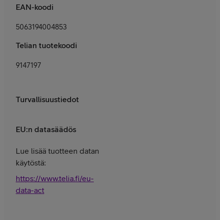
EAN-koodi
5063194004853
Telian tuotekoodi
9147197
Turvallisuustiedot
EU:n datasäädös
Lue lisää tuotteen datan
käytöstä:
https://www.telia.fi/eu-
data-act