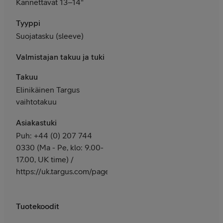
Kannettavat 13–14"
Tyyppi
Suojatasku (sleeve)
Valmistajan takuu ja tuki
Takuu
Elinikäinen Targus
vaihtotakuu
Asiakastuki
Puh: +44 (0) 207 744
0330 (Ma - Pe, klo: 9.00-
17.00, UK time) /
https://uk.targus.com/pages/support
Tuotekoodit