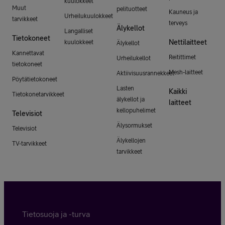
kuulokkeet
Muut
pelituotteet
Kauneus ja
Urheilukuulokkeet
tarvikkeet
terveys
Älykellot
Langalliset
Tietokoneet
Nettilaitteet
kuulokkeet
Älykellot
Kannettavat
Reitittimet
Urheilukellot
tietokoneet
Mesh-laitteet
Aktiivisuusrannekkeet
Pöytätietokoneet
Lasten
Kaikki
Tietokonetarvikkeet
älykellot ja
laitteet
kellopuhelimet
Televisiot
Älysormukset
Televisiot
Älykellojen
TV-tarvikkeet
tarvikkeet
Tietosuoja ja -turva