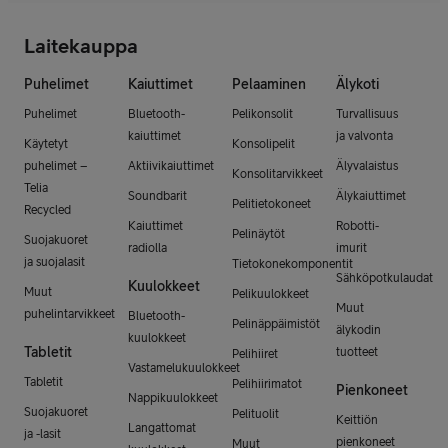
Laitekauppa
Puhelimet
Kaiuttimet
Pelaaminen
Älykoti
Puhelimet
Bluetooth-
Pelikonsolit
Turvallisuus
kaiuttimet
ja valvonta
Käytetyt
Konsolipelit
puhelimet –
Aktiivikaiuttimet
Älyvalaistus
Konsolitarvikkeet
Telia
Soundbarit
Älykaiuttimet
Pelitietokoneet
Recycled
Kaiuttimet
Robotti-
Pelinäytöt
Suojakuoret
radiolla
imurit
ja suojalasit
Tietokonekomponentit
Sähköpotkulaudat
Kuulokkeet
Muut
Pelikuulokkeet
Muut
puhelintarvikkeet
Bluetooth-
Pelinäppäimistöt
älykodin
kuulokkeet
Tabletit
tuotteet
Pelihiiret
Vastamelukuulokkeet
Tabletit
Pelihiirimatot
Pienkoneet
Nappikuulokkeet
Suojakuoret
Pelituolit
Keittiön
Langattomat
ja -lasit
pienkoneet
Muut