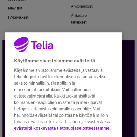
Älysormukset
Televisiot
Älykellojen
TV-tarvikkeet
tarvikkeet
Tietosuoja ja -turva
Käytämme sivustollamme evästeitä
Käytämme sivustollamme evästeitä ja vastaavia
Tilauksen peruuttaminen
teknologioita käyttökokemuksen parantamiseksi
sekä toiminnallisiin, tilastollisiin ja
Käyttöehdot
markkinointitarkoituksiin. Voit hallinnoida
evästevalintojasi alla. Kaikki luokat sisältävät
Evästeiden käyttö
kolmansien osapuolien evästeitä ja merkitsevät
tietojen siirtämistä kolmansille osapuolille. Voit
Toimitusehdot ja palvelukuvaukset
hallinnoida evästeitä tai poistaa ne käytöstä milloin
tahansa evästeasetuksissa. Lisätietoja evästeistä saat
evästeitä koskevasta tietosuojaselosteestamme.