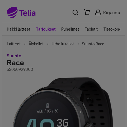
Kirjaudu
Kaikki laitteet
Tarjoukset
Puhelimet
Tabletit
Tietokoneet
Laitteet
Älykellot
Urheilukellot
Suunto Race
Suunto
Race
SS050929000