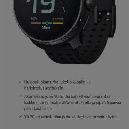
Huippuluokan urheilukello kilpailu- ja
harjoittelusuorituksiin
Akun kesto jopa 40 tuntia harjoittelun seurantaa
kaikkein tarkimmalla GPS-asetuksella ja jopa 26 päivää
päivittäistilassa
Yli 90 eri urheilutilaa ja mukautettavat urheilunäytöt