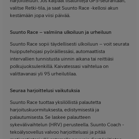
harjoitteluun. Jos kaipaat lisätunteja GPS-seurantaan,
valitse Retki-tila, ja saat Suunto Race -kellosi akun
kestämään jopa viisi päivää.
Suunto Race – valmiina ulkoiluun ja urheiluun
Suunto Race sopii täydellisesti ulkoiluun – voit seurata
huipputehojasi pyöräillessäsi, automaattista
intervallien tunnistusta uinnin aikana tai reittiäsi
polkujuoksulenkillä. Kaivatessasi vaihtelua on
valittavanasi yli 95 urheilutilaa.
Seuraa harjoittelusi vaikutuksia
Suunto Race tuottaa yksilöllistä palautetta
harjoituskuormituksesta, edistymisestä ja
palautumisesta. Se laskee palautteen
sykevälivaihtelun (HRV) perusteella. Suunto Coach -
tekoälysovellus valvoo harjoitteluasi ja pitää