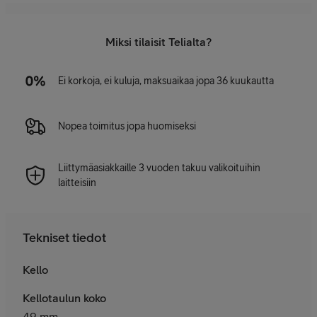
Miksi tilaisit Telialta?
Ei korkoja, ei kuluja, maksuaikaa jopa 36 kuukautta
Nopea toimitus jopa huomiseksi
Liittymäasiakkaille 3 vuoden takuu valikoituihin
laitteisiin
Tekniset tiedot
Kello
Kellotaulun koko
49 mm