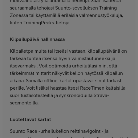
motivaatiotasi yllä antamalla neuvoja. Saat lisätietoa
seuraamalla tehojasi Suunto-sovelluksen Training
Zonessa tai käyttämällä erilaisia valmennustyökaluja,
kuten TrainingPeaks-tietoja.
Kilpailupäivä hallinnassa
Kilpailetpa muita tai itseäsi vastaan, kilpailupäivänä on
tärkeää tuntea itsensä hyvin valmistautuneeksi ja
itsevarmaksi. Voit optimoida urheilutilasi niin, että
tärkeimmät mittarit näkyvät kellon näytössä kilpailun
aikana. Samalla offline-kartat opastavat sinut tarkasti
perille. Voit lisäksi haastaa itsesi RaceTimen kaltaisilla
suoritustasotesteillä ja synkronoiduilla Strava-
segmenteillä.
Luotettavat kartat
Suunto Race -urheilukellon reittinavigointi- ja