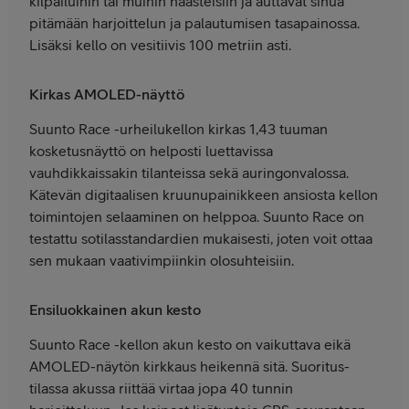
kilpailuihin tai muihin haasteisiin ja auttavat sinua
pitämään harjoittelun ja palautumisen tasapainossa.
Lisäksi kello on vesitiivis 100 metriin asti.
Kirkas AMOLED-näyttö
Suunto Race -urheilukellon kirkas 1,43 tuuman
kosketusnäyttö on helposti luettavissa
vauhdikkaissakin tilanteissa sekä auringonvalossa.
Kätevän digitaalisen kruunupainikkeen ansiosta kellon
toimintojen selaaminen on helppoa. Suunto Race on
testattu sotilasstandardien mukaisesti, joten voit ottaa
sen mukaan vaativimpiinkin olosuhteisiin.
Ensiluokkainen akun kesto
Suunto Race -kellon akun kesto on vaikuttava eikä
AMOLED-näytön kirkkaus heikennä sitä. Suoritus-
tilassa akussa riittää virtaa jopa 40 tunnin