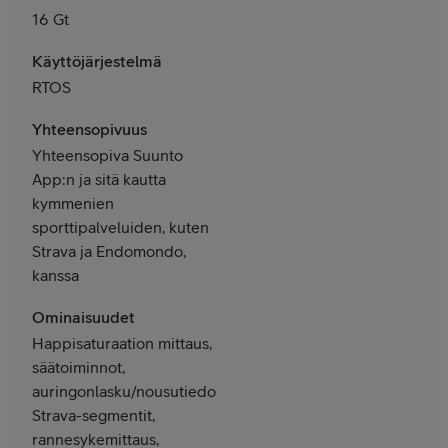
16 Gt
Käyttöjärjestelmä
RTOS
Yhteensopivuus
Yhteensopiva Suunto
App:n ja sitä kautta
kymmenien
sporttipalveluiden, kuten
Strava ja Endomondo,
kanssa
Ominaisuudet
Happisaturaation mittaus,
säätoiminnot,
auringonlasku/nousutiedot,
Strava-segmentit,
rannesykemittaus,