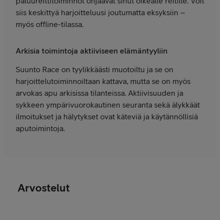
paluureittitoiminnot ohjaavat sinut oikealle reitille. Voit
siis keskittyä harjoitteluusi joutumatta eksyksiin –
myös offline-tilassa.
Arkisia toimintoja aktiiviseen elämäntyyliin
Suunto Race on tyylikkäästi muotoiltu ja se on
harjoittelutoiminnoiltaan kattava, mutta se on myös
arvokas apu arkisissa tilanteissa. Aktiivisuuden ja
sykkeen ympärivuorokautinen seuranta sekä älykkäät
ilmoitukset ja hälytykset ovat käteviä ja käytännöllisiä
aputoimintoja.
Arvostelut