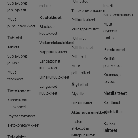
Pelinäytöt
Suojakuoret
radiolla
imurit
ja suojalasit
Tietokonekomponentit
Sähköpotkulaudat
Kuulokkeet
Muut
Pelikuulokkeet
Muut
puhelintarvikkeet
Bluetooth-
Pelinäppäimistöt
älykodin
kuulokkeet
Tabletit
tuotteet
Pelihiiret
Vastamelukuulokkeet
Tabletit
Pelihiirimatot
Pienkoneet
Nappikuulokkeet
Suojakuoret
Pelituolit
Keittiön
Langattomat
ja -lasit
pienkoneet
Muut
kuulokkeet
Muut
pelituotteet
Kauneus ja
Urheilukuulokkeet
tarvikkeet
terveys
Älykellot
Langalliset
Tietokoneet
Nettilaitteet
kuulokkeet
Älykellot
Kannettavat
Reitittimet
Urheilukellot
tietokoneet
Mesh-laitteet
Aktiivisuusrannekkeet
Pöytätietokoneet
Lasten
Kaikki
Tietokonetarvikkeet
älykellot ja
laitteet
kellopuhelimet
Televisiot