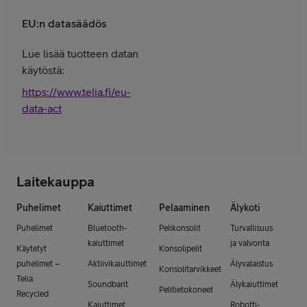
EU:n datasäädös
Lue lisää tuotteen datan
käytöstä:
https://www.telia.fi/eu-
data-act
Laitekauppa
Puhelimet
Kaiuttimet
Pelaaminen
Älykoti
Puhelimet
Bluetooth-
Pelikonsolit
Turvallisuus
kaiuttimet
ja valvonta
Käytetyt
Konsolipelit
puhelimet –
Aktiivikaiuttimet
Älyvalaistus
Konsolitarvikkeet
Telia
Soundbarit
Älykaiuttimet
Pelitietokoneet
Recycled
Kaiuttimet
Robotti-