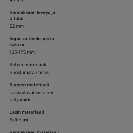
Rannekkeen leveys ja
pituus
22 mm
Sopii ranteelle, jonka
koko on
125-175 mm
Kehän materiaali
Ruostumaton teräs
Rungon materiaali
Lasikuituvahvisteinen
polyamidi
Lasin materiaali
Safiirilasi
Rannekkeen materiaali