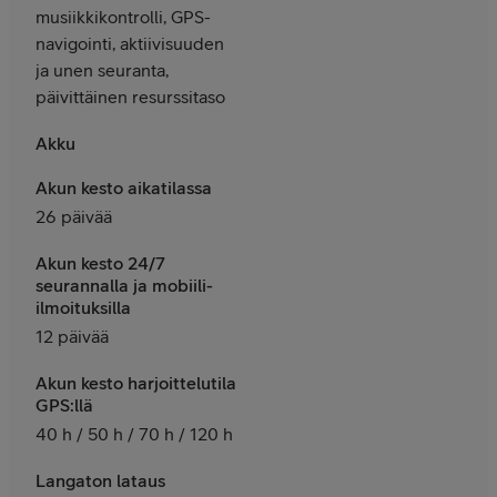
musiikkikontrolli, GPS-
navigointi, aktiivisuuden
ja unen seuranta,
päivittäinen resurssitaso
Akku
Akun kesto aikatilassa
26 päivää
Akun kesto 24/7
seurannalla ja mobiili-
ilmoituksilla
12 päivää
Akun kesto harjoittelutila
GPS:llä
40 h / 50 h / 70 h / 120 h
Langaton lataus