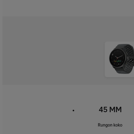
45 MM
Rungon koko