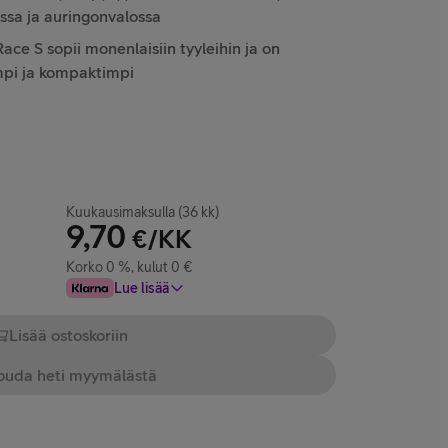
issa ja auringonvalossa
ace S sopii monenlaisiin tyyleihin ja on
mpi ja kompaktimpi
Kuukausimaksulla (36 kk)
9,70
€/KK
Korko 0 %, kulut 0 €
Lue lisää
Lisää ostoskoriin
uda heti myymälästä