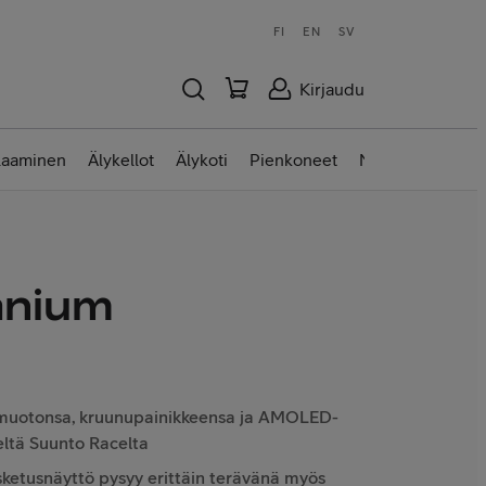
FI
EN
SV
Kirjaudu
laaminen
Älykellot
Älykoti
Pienkoneet
Nettilaitteet
anium
 muotonsa, kruunupainikkeensa ja AMOLED-
eltä Suunto Racelta
sketusnäyttö pysyy erittäin terävänä myös