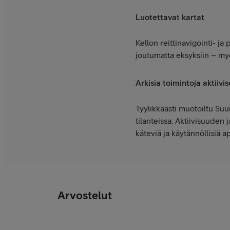
Luotettavat kartat
Kellon reittinavigointi- ja 
joutumatta eksyksiin – myös
Arkisia toimintoja aktiivi
Tyylikkäästi muotoiltu Suu
tilanteissa. Aktiivisuuden
käteviä ja käytännöllisiä a
Arvostelut