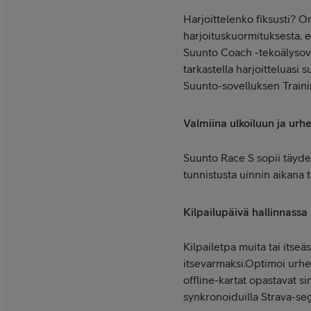
Harjoittelenko fiksusti? O
harjoituskuormituksesta, e
Suunto Coach -tekoälysovel
tarkastella harjoitteluasi
Suunto-sovelluksen Trainin
Valmiina ulkoiluun ja urh
Suunto Race S sopii täydell
tunnistusta uinnin aikana ta
Kilpailupäivä hallinnassa
Kilpailetpa muita tai itseä
itsevarmaksi.Optimoi urheil
offline-kartat opastavat sin
synkronoiduilla Strava-se