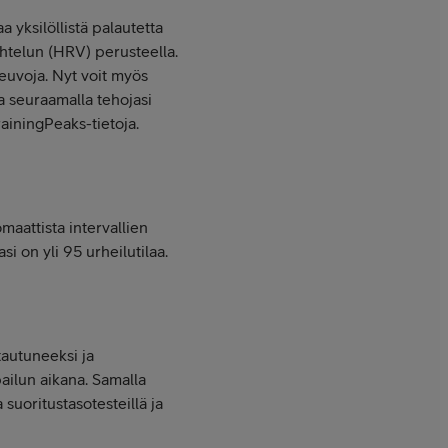
 yksilöllistä palautetta
ihtelun (HRV) perusteella.
neuvoja. Nyt voit myös
ja seuraamalla tehojasi
ainingPeaks-tietoja.
maattista intervallien
si on yli 95 urheilutilaa.
tautuneeksi ja
pailun aikana. Samalla
a suoritustasotesteillä ja