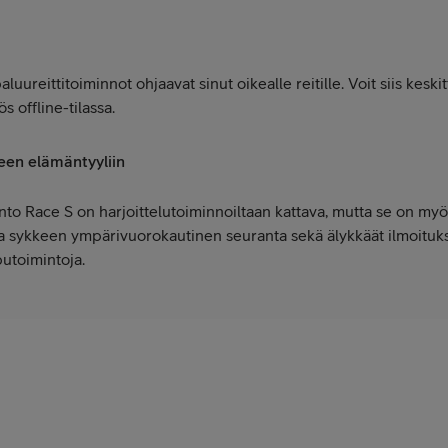
paluureittitoiminnot ohjaavat sinut oikealle reitille. Voit siis keski
 offline-tilassa.
seen elämäntyyliin
nto Race S on harjoittelutoiminnoiltaan kattava, mutta se on myö
 ja sykkeen ympärivuorokautinen seuranta sekä älykkäät ilmoituks
putoimintoja.