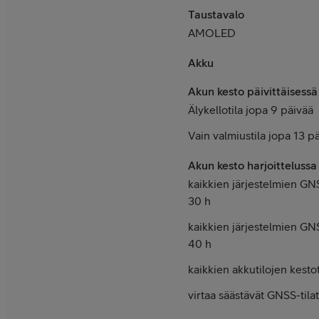
Taustavalo
AMOLED
Akku
Akun kesto päivittäisessä
Älykellotila jopa 9 päivää
Vain valmiustila jopa 13 p
Akun kesto harjoittelussa
kaikkien järjestelmien GN
30 h
kaikkien järjestelmien GN
40 h
kaikkien akkutilojen kesto
virtaa säästävät GNSS-tila