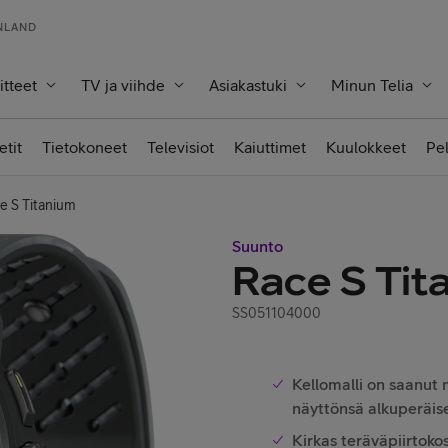
INLAND
itteet
TV ja viihde
Asiakastuki
Minun Telia
etit
Tietokoneet
Televisiot
Kaiuttimet
Kuulokkeet
Pe
e S Titanium
Suunto
Race S Tit
SS051104000
Kellomalli on saanut
näyttönsä alkuperäis
Kirkas teräväpiirtoko