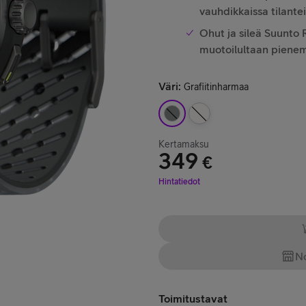
vauhdikkaissa tilante
Ohut ja sileä Suunto R
muotoilultaan piene
Väri
:
Grafiitinharmaa
Kertamaksu
349
€
Hinta 349 €
Hintatiedot
No
Toimitustavat