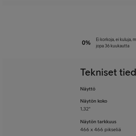
Ei korkoja, ei kuluja,
jopa 36 kuukautta
Tekniset tie
Näyttö
Näytön koko
1,32"
Näytön tarkkuus
466 x 466 pikseliä