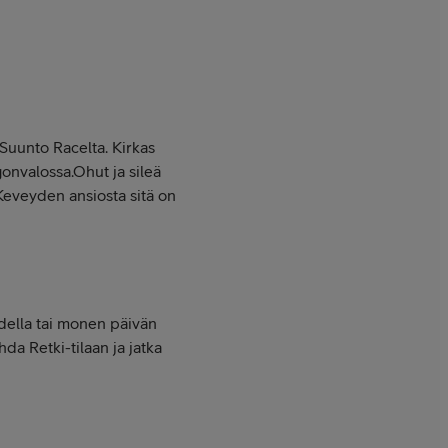
Suunto Racelta. Kirkas
gonvalossa.Ohut ja sileä
Keveyden ansiosta sitä on
della tai monen päivän
a Retki-tilaan ja jatka