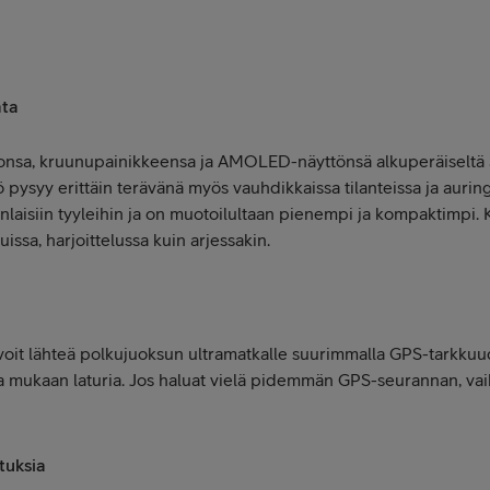
ata
onsa, kruunupainikkeensa ja AMOLED-näyttönsä alkuperäiseltä 
 pysyy erittäin terävänä myös vauhdikkaissa tilanteissa ja aurin
laisiin tyyleihin ja on muotoilultaan pienempi ja kompaktimpi. 
uissa, harjoittelussa kuin arjessakin.
voit lähteä polkujuoksun ultramatkalle suurimmalla GPS-tarkkuu
 mukaan laturia. Jos haluat vielä pidemmän GPS-seurannan, vaihd
tuksia