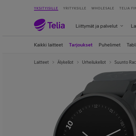
YKSITYISILLE
YRITYKSILLE
WHOLESALE
TELIA F
Liittymät ja palvelut
La
Kaikki laitteet
Tarjoukset
Puhelimet
Tabl
Laitteet
Älykellot
Urheilukellot
Suunto Rac