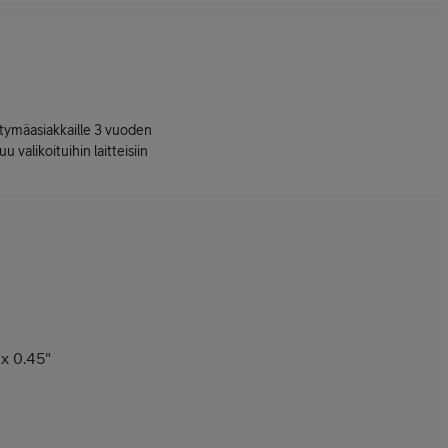
ttymäasiakkaille 3 vuoden
uu valikoituihin laitteisiin
 x 0.45"