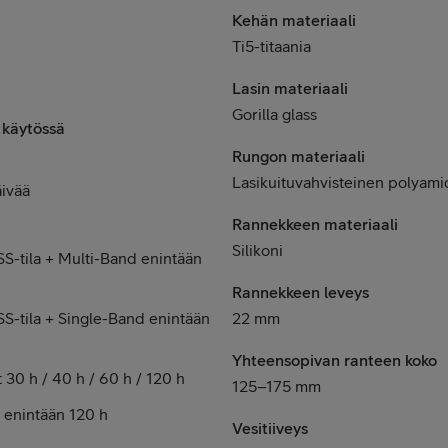
Kehän materiaali
Ti5-titaania
Lasin materiaali
Gorilla glass
 käytössä
Rungon materiaali
Lasikuituvahvisteinen polyami
äivää
Rannekkeen materiaali
Silikoni
SS-tila + Multi-Band enintään
Rannekkeen leveys
SS-tila + Single-Band enintään
22 mm
Yhteensopivan ranteen koko
t 30 h / 40 h / 60 h / 120 h
125–175 mm
t enintään 120 h
Vesitiiveys