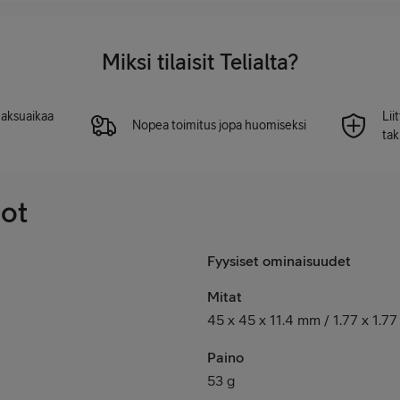
Miksi tilaisit Telialta?
 maksuaikaa
Lii
Nopea toimitus jopa huomiseksi
tak
dot
Fyysiset ominaisuudet
Mitat
45 x 45 x 11.4 mm / 1.77 x 1.77
Paino
53 g