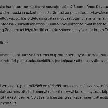
nko harjoituskuormitukseni nousujohteista? Suunto Race S tuottaa
distymisestä ja palautumisesta. Se laskee palautteen sykeväliva
lus valvoo harjoitteluasi ja pitää motivaatiotasi yllä antamalla 
 suhteessa kuukautiskiertoosi Suunto-sovelluksessa. Saat lisätieto
g Zonessa tai käyttämällä erilaisia valmennustyökaluja, kuten Tr
eiluun
isesti ulkoiluun: voit seurata huipputehojasi pyöräillessäsi, auto
i reittiäsi polkujuoksulenkillä.Ja jos kaipaat vaihtelua, valittavana
si vastaan, kilpailupäivänä on tärkeää tuntea itsensä hyvin valmis
utilasi niin, että tärkeimmät mittarit näkyvät kellon näytössä kil
ut tarkasti perille. Voit lisäksi haastaa itsesi RaceTimen kaltaisill
gmenteillä.