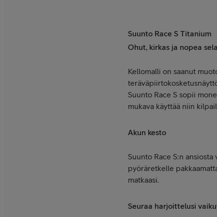
Suunto Race S Titanium
Ohut, kirkas ja nopea sel
Kellomalli on saanut muot
teräväpiirtokosketusnäyttö
Suunto Race S sopii monen
mukava käyttää niin kilpail
Akun kesto
Suunto Race S:n ansiosta 
pyöräretkelle pakkaamatta
matkaasi.
Seuraa harjoittelusi vaiku