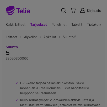
Kirjaudu
Kaikki laitteet
Tarjoukset
Puhelimet
Tabletit
Tietokoneet
Laitteet
Älykellot
Älykellot
Suunto 5
Suunto
5
SS050300000
GPS-kello tarjoaa pitkän akunkeston lisäksi
monenlaisia urheiluominaisuuksia harjoittelusi
helppoon seuraamiseen
Kello seuraa ympäri vuorokauden aktiivisuuttasi ja
rasitustasi varmistuaksesi, että olet valmis seuraavaan