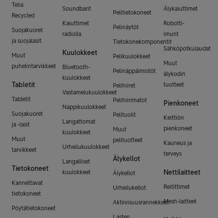
Telia
Soundbarit
Älykaiuttimet
Pelitietokoneet
Recycled
Kaiuttimet
Robotti-
Pelinäytöt
Suojakuoret
radiolla
imurit
ja suojalasit
Tietokonekomponentit
Sähköpotkulaudat
Kuulokkeet
Muut
Pelikuulokkeet
Muut
puhelintarvikkeet
Bluetooth-
Pelinäppäimistöt
älykodin
kuulokkeet
Tabletit
tuotteet
Pelihiiret
Vastamelukuulokkeet
Tabletit
Pelihiirimatot
Pienkoneet
Nappikuulokkeet
Suojakuoret
Pelituolit
Keittiön
Langattomat
ja -lasit
pienkoneet
Muut
kuulokkeet
Muut
pelituotteet
Kauneus ja
Urheilukuulokkeet
tarvikkeet
terveys
Älykellot
Langalliset
Tietokoneet
Nettilaitteet
kuulokkeet
Älykellot
Kannettavat
Reitittimet
Urheilukellot
tietokoneet
Mesh-laitteet
Aktiivisuusrannekkeet
Pöytätietokoneet
Lasten