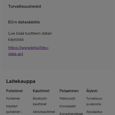
Turvallisuustiedot
EU:n datasäädös
Lue lisää tuotteen datan
käytöstä:
https://www.telia.fi/eu-
data-act
Laitekauppa
Puhelimet
Kaiuttimet
Pelaaminen
Älykoti
Puhelimet
Bluetooth-
Pelikonsolit
Turvallisuus
kaiuttimet
ja valvonta
Käytetyt
Konsolipelit
puhelimet –
Aktiivikaiuttimet
Älyvalaistus
Konsolitarvikkeet