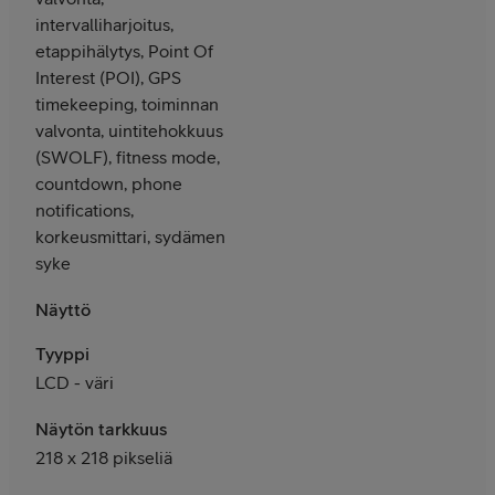
intervalliharjoitus,
etappihälytys, Point Of
Interest (POI), GPS
timekeeping, toiminnan
valvonta, uintitehokkuus
(SWOLF), fitness mode,
countdown, phone
notifications,
korkeusmittari, sydämen
syke
Näyttö
Tyyppi
LCD - väri
Näytön tarkkuus
218 x 218 pikseliä