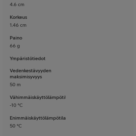
4.6 cm
Korkeus
1.46 cm
Paino
66 g
Ympäristötiedot
Vedenkestävyyden
maksimisyvyys
50 m
Vähimmäiskäyttölämpötila
-10 °C
Enimmäiskäyttölämpötila
50 °C