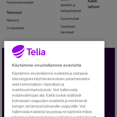
Kaikki
Tietokonetarvikkeet
älykellot ja
laitteet
kellopuhelimet
Televisiot
Älysormukset
Televisiot
Älykellojen
TV-tarvikkeet
tarvikkeet
Tietosuoja ja -turva
Käytämme sivustollamme evästeitä
Käytämme sivustollamme evästeitä ja vastaavia
Tilauksen peruuttaminen
teknologioita käyttökokemuksen parantamiseksi
sekä toiminnallisiin, tilastollisiin ja
Käyttöehdot
markkinointitarkoituksiin. Voit hallinnoida
evästevalintojasi alla. Kaikki luokat sisältävät
Evästeiden käyttö
kolmansien osapuolien evästeitä ja merkitsevät
tietojen siirtämistä kolmansille osapuolille. Voit
Toimitusehdot ja palvelukuvaukset
hallinnoida evästeitä tai poistaa ne käytöstä milloin