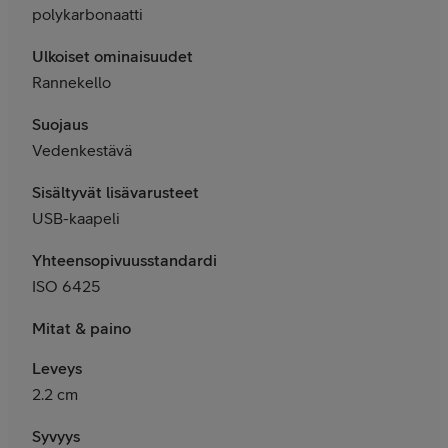
polykarbonaatti
Ulkoiset ominaisuudet
Rannekello
Suojaus
Vedenkestävä
Sisältyvät lisävarusteet
USB-kaapeli
Yhteensopivuusstandardit
ISO 6425
Mitat & paino
Leveys
2.2 cm
Syvyys