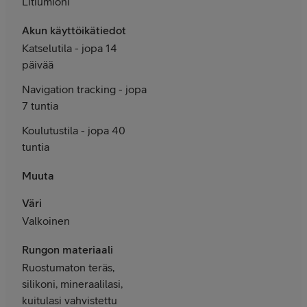
Litiumioni
Akun käyttöikätiedot
Katselutila - jopa 14
päivää
Navigation tracking - jopa
7 tuntia
Koulutustila - jopa 40
tuntia
Muuta
Väri
Valkoinen
Rungon materiaali
Ruostumaton teräs,
silikoni, mineraalilasi,
kuitulasi vahvistettu