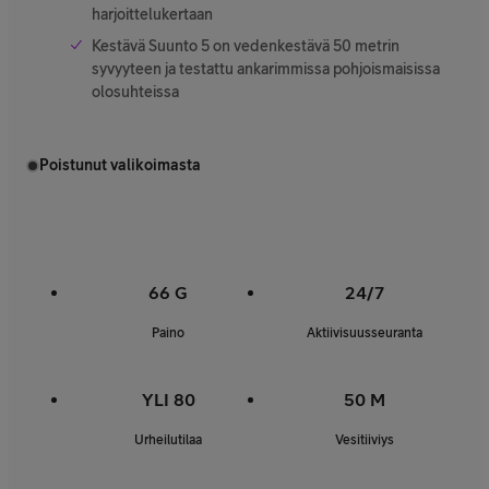
harjoittelukertaan
Kestävä Suunto 5 on vedenkestävä 50 metrin
syvyyteen ja testattu ankarimmissa pohjoismaisissa
olosuhteissa
Poistunut valikoimasta
66 G
24/7
Paino
Aktiivisuusseuranta
YLI 80
50 M
Urheilutilaa
Vesitiiviys