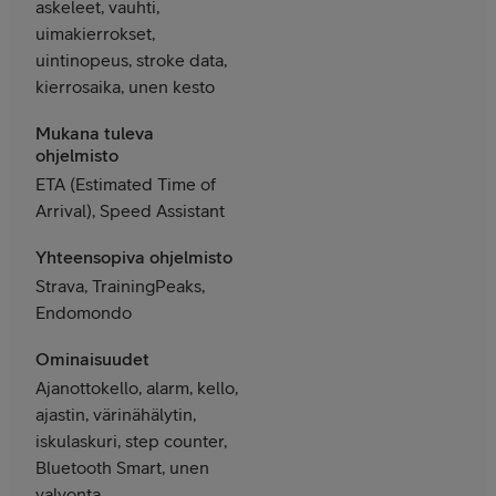
askeleet, vauhti,
uimakierrokset,
uintinopeus, stroke data,
kierrosaika, unen kesto
Mukana tuleva
ohjelmisto
ETA (Estimated Time of
Arrival), Speed Assistant
Yhteensopiva ohjelmisto
Strava, TrainingPeaks,
Endomondo
Ominaisuudet
Ajanottokello, alarm, kello,
ajastin, värinähälytin,
iskulaskuri, step counter,
Bluetooth Smart, unen
valvonta,