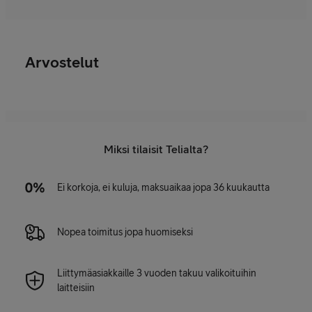
Arvostelut
Miksi tilaisit Telialta?
Ei korkoja, ei kuluja, maksuaikaa jopa 36 kuukautta
Nopea toimitus jopa huomiseksi
Liittymäasiakkaille 3 vuoden takuu valikoituihin
laitteisiin