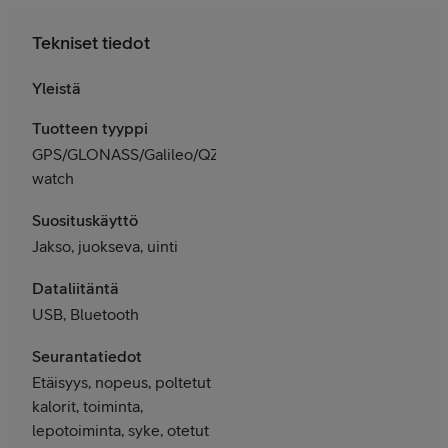
Tekniset tiedot
Yleistä
Tuotteen tyyppi
GPS/GLONASS/Galileo/QZSS
watch
Suosituskäyttö
Jakso, juokseva, uinti
Dataliitäntä
USB, Bluetooth
Seurantatiedot
Etäisyys, nopeus, poltetut
kalorit, toiminta,
lepotoiminta, syke, otetut