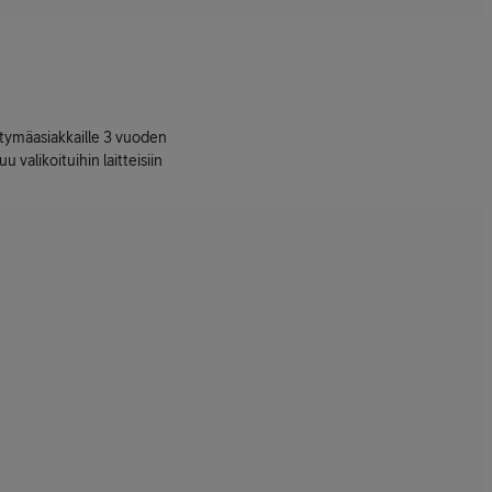
ttymäasiakkaille 3 vuoden
uu valikoituihin laitteisiin