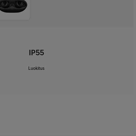
IP55
Luokitus