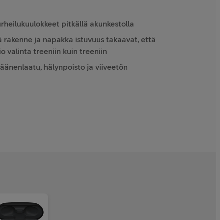
rheilukuulokkeet pitkällä akunkestolla
 rakenne ja napakka istuvuus takaavat, että
 valinta treeniin kuin treeniin
änenlaatu, hälynpoisto ja viiveetön