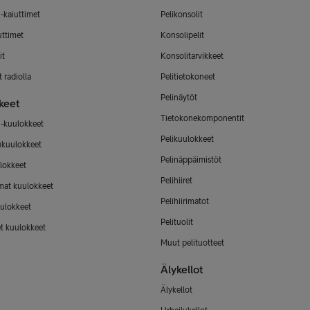
-kaiuttimet
Pelikonsolit
uttimet
Konsolipelit
it
Konsolitarvikkeet
 radiolla
Pelitietokoneet
Pelinäytöt
keet
Tietokonekomponentit
-kuulokkeet
Pelikuulokkeet
ukuulokkeet
Pelinäppäimistöt
lokkeet
Pelihiiret
mat kuulokkeet
Pelihiirimatot
ulokkeet
Pelituolit
et kuulokkeet
Muut pelituotteet
Älykellot
Älykellot