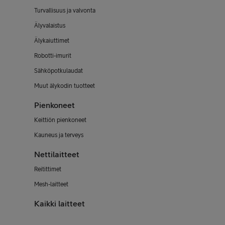
Turvallisuus ja valvonta
Älyvalaistus
Älykaiuttimet
Robotti-imurit
Sähköpotkulaudat
Muut älykodin tuotteet
Pienkoneet
Keittiön pienkoneet
Kauneus ja terveys
Nettilaitteet
Reitittimet
Mesh-laitteet
Kaikki laitteet