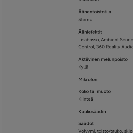
Äänentoistotila
Stereo
Ääniefektit
Lisäbasso, Ambient Soun
Control, 360 Reality Audi
Aktiivinen melunpoisto
Kyllä
Mikrofoni
Koko tai muoto
Kiinteä
Kaukosäädin
Säädöt
Volyymi, toisto/tauko, skip