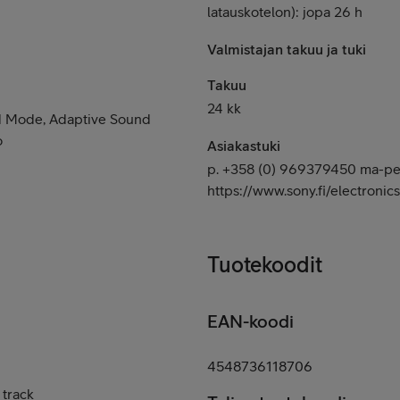
latauskotelon): jopa 26 h
Valmistajan takuu ja tuki
Takuu
24 kk
d Mode, Adaptive Sound
o
Asiakastuki
p. +358 (0) 969379450 ma-pe 
https://www.sony.fi/electronic
Tuotekoodit
EAN-koodi
4548736118706
 track