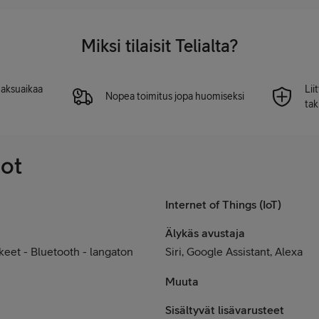
Miksi tilaisit Telialta?
 maksuaikaa
Lii
Nopea toimitus jopa huomiseksi
tak
dot
Internet of Things (IoT)
Älykäs avustaja
keet - Bluetooth - langaton
Siri, Google Assistant, Alexa
Muuta
Sisältyvät lisävarusteet