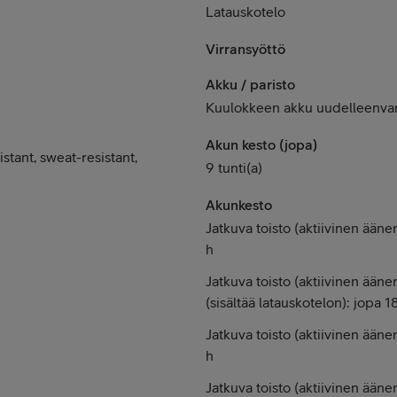
Latauskotelo
Virransyöttö
Akku / paristo
Kuulokkeen akku uudelleenvar
Akun kesto (jopa)
stant, sweat-resistant,
9 tunti(a)
Akunkesto
Jatkuva toisto (aktiivinen ään
h
Jatkuva toisto (aktiivinen ään
(sisältää latauskotelon): jopa 1
Jatkuva toisto (aktiivinen ään
h
Jatkuva toisto (aktiivinen ääne