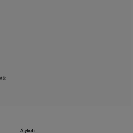
tä:
t
Älykoti