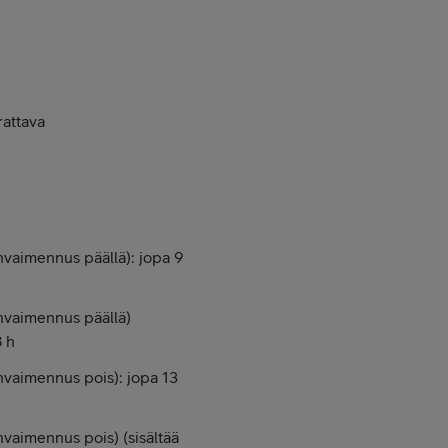
attava
envaimennus päällä): jopa 9
envaimennus päällä)
8 h
envaimennus pois): jopa 13
nvaimennus pois) (sisältää