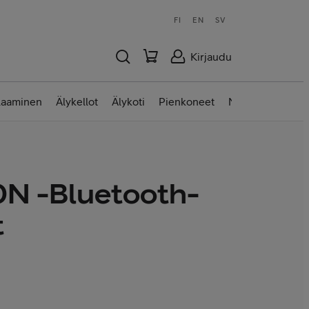
FI
EN
SV
Kirjaudu
laaminen
Älykellot
Älykoti
Pienkoneet
Nettilaitteet
N -Bluetooth-
t