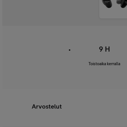
9 H
Toistoaika kerralla
Arvostelut