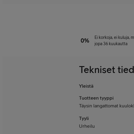
Ei korkoja, ei kuluja,
jopa 36 kuukautta
Tekniset tie
Yleistä
Tuotteen tyyppi
Täysin langattomat kuulok
Tyyli
Urheilu