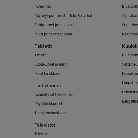
Puhelimet
Bluetooth
Käytetyt puhelimet – Telia Recycled
Aktiivikai
Suojakuoret ja suojalasit
Soundbar
Muut puhelintarvikkeet
Kaiuttimet
Tabletit
Kuulok
Tabletit
Bluetooth
Suojakuoret ja -lasit
Vastamel
Muut tarvikkeet
Nappikuu
Langatto
Tietokoneet
Urheiluku
Kannettavat tietokoneet
Langallis
Pöytätietokoneet
Tietokonetarvikkeet
Televisiot
Televisiot