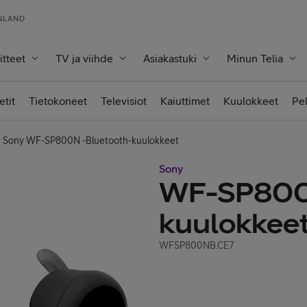
INLAND
itteet
TV ja viihde
Asiakastuki
Minun Telia
etit
Tietokoneet
Televisiot
Kaiuttimet
Kuulokkeet
Pe
Sony WF-SP800N -Bluetooth-kuulokkeet
Sony
WF-SP800
kuulokkee
WFSP800NB.CE7