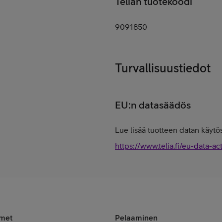
Telian tuotekoodi
9091850
Turvallisuustiedot
EU:n datasäädös
Lue lisää tuotteen datan käytös
https://www.telia.fi/eu-data-ac
imet
Pelaaminen