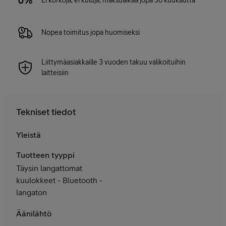
Ei korkoja, ei kuluja, maksuaikaa jopa 36 kuukautta
Nopea toimitus jopa huomiseksi
Liittymäasiakkaille 3 vuoden takuu valikoituihin
laitteisiin
Tekniset tiedot
Yleistä
Tuotteen tyyppi
Täysin langattomat
kuulokkeet - Bluetooth -
langaton
Äänilähtö