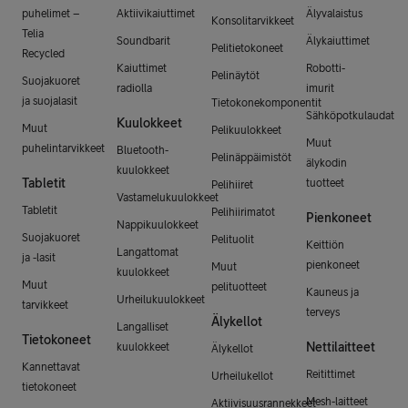
puhelimet –
Aktiivikaiuttimet
Älyvalaistus
Konsolitarvikkeet
Telia
Soundbarit
Älykaiuttimet
Pelitietokoneet
Recycled
Kaiuttimet
Robotti-
Pelinäytöt
Suojakuoret
radiolla
imurit
ja suojalasit
Tietokonekomponentit
Sähköpotkulaudat
Kuulokkeet
Muut
Pelikuulokkeet
Muut
puhelintarvikkeet
Bluetooth-
Pelinäppäimistöt
älykodin
kuulokkeet
Tabletit
tuotteet
Pelihiiret
Vastamelukuulokkeet
Tabletit
Pelihiirimatot
Pienkoneet
Nappikuulokkeet
Suojakuoret
Pelituolit
Keittiön
Langattomat
ja -lasit
pienkoneet
Muut
kuulokkeet
Muut
pelituotteet
Kauneus ja
Urheilukuulokkeet
tarvikkeet
terveys
Älykellot
Langalliset
Tietokoneet
Nettilaitteet
kuulokkeet
Älykellot
Kannettavat
Reitittimet
Urheilukellot
tietokoneet
Mesh-laitteet
Aktiivisuusrannekkeet