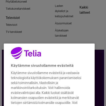
Pöytätietokoneet
Lasten
Kaikki
Tietokonetarvikkeet
älykellot ja
laitteet
kellopuhelimet
Televisiot
Älysormukset
Televisiot
Älykellojen
TV-tarvikkeet
tarvikkeet
Tietosuoja ja -turva
Käytämme sivustollamme evästeitä
Käytämme sivustollamme evästeitä ja vastaavia
Tilauksen peruuttaminen
teknologioita käyttökokemuksen parantamiseksi
sekä toiminnallisiin, tilastollisiin ja
Käyttöehdot
markkinointitarkoituksiin. Voit hallinnoida
evästevalintojasi alla. Kaikki luokat sisältävät
Evästeiden käyttö
kolmansien osapuolien evästeitä ja merkitsevät
tietojen siirtämistä kolmansille osapuolille. Voit
Toimitusehdot ja palvelukuvaukset