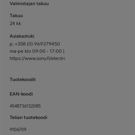
Valmistajan takuu
Takuu
24 kk
Asiakastuki
p. +358 (0) 969379450
ma-pe klo 09:00 - 17:00 |
https://www.sony.fi/electronics/support
Tuotekoodit
EAN-koodi
4548736132085
Telian tuotekoodi
9106709