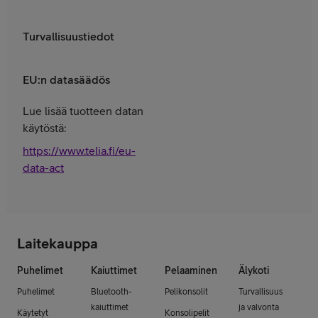
Turvallisuustiedot
EU:n datasäädös
Lue lisää tuotteen datan
käytöstä:
https://www.telia.fi/eu-
data-act
Laitekauppa
Puhelimet
Kaiuttimet
Pelaaminen
Älykoti
Puhelimet
Bluetooth-
Pelikonsolit
Turvallisuus
kaiuttimet
ja valvonta
Käytetyt
Konsolipelit