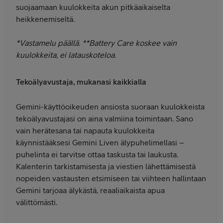
suojaamaan kuulokkeita akun pitkäaikaiselta
heikkenemiseltä.
*Vastamelu päällä. **Battery Care koskee vain
kuulokkeita, ei latauskoteloa.
Tekoälyavustaja, mukanasi kaikkialla
Gemini-käyttöoikeuden ansiosta suoraan kuulokkeista
tekoälyavustajasi on aina valmiina toimintaan. Sano
vain herätesana tai napauta kuulokkeita
käynnistääksesi Gemini Liven älypuhelimellasi –
puhelinta ei tarvitse ottaa taskusta tai laukusta.
Kalenterin tarkistamisesta ja viestien lähettämisestä
nopeiden vastausten etsimiseen tai viihteen hallintaan
Gemini tarjoaa älykästä, reaaliaikaista apua
välittömästi.