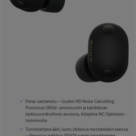
Paras vastamelu – Uuden HD Noise Cancelling
Processor QN3e -prosessorin ja kahdeksan
tarkkuusmikrofonin ansiosta, Adaptive NC Optimizer -
toiminnolla
Tunnistettava ääni, luotu yhdessä mestareiden kanssa
– Perustuu palkitun 1000X-sarjan langattomien