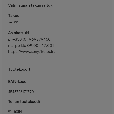
Valmistajan takuu ja tuki
Takuu
24 kk
Asiakastuki
p. +358 (0) 969379450
ma-pe klo 09:00 - 17:00 |
https://www.sony.fi/electronics/support
Tuotekoodit
EAN-koodi
4548736171770
Telian tuotekoodi
9145384