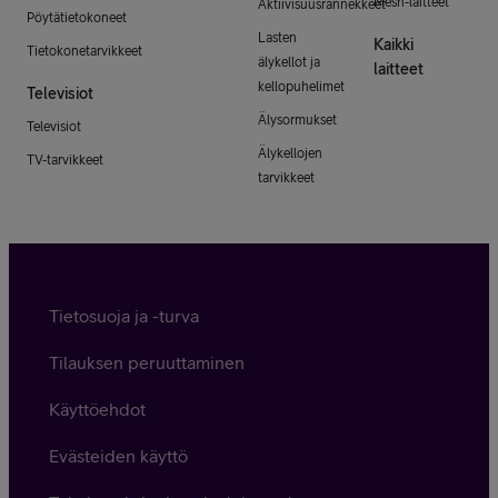
Mesh-laitteet
Aktiivisuusrannekkeet
Pöytätietokoneet
Lasten
Kaikki
Tietokonetarvikkeet
älykellot ja
laitteet
kellopuhelimet
Televisiot
Älysormukset
Televisiot
Älykellojen
TV-tarvikkeet
tarvikkeet
Tietosuoja ja -turva
Tilauksen peruuttaminen
Käyttöehdot
Evästeiden käyttö