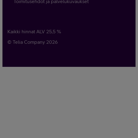
Toimitusehdot ja palvelukuvaukset
Kaikki hinnat ALV
25,5
%
© Telia Company
2026