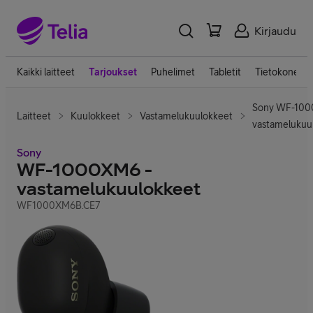
Kirjaudu
Kaikki laitteet
Tarjoukset
Puhelimet
Tabletit
Tietokoneet
Sony WF-100
Laitteet
Kuulokkeet
Vastamelukuulokkeet
vastamelukuu
Sony
WF-1000XM6 -
vastamelukuulokkeet
WF1000XM6B.CE7