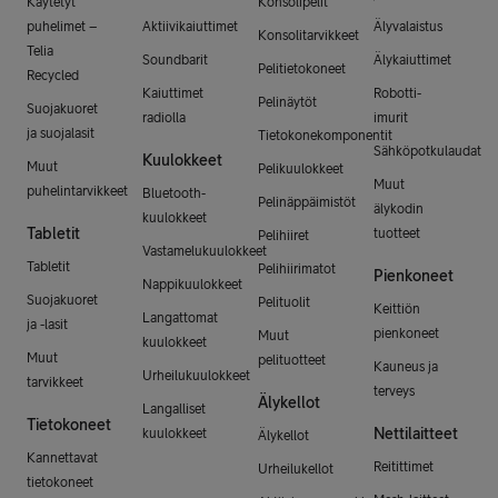
Käytetyt
Konsolipelit
puhelimet –
Aktiivikaiuttimet
Älyvalaistus
Konsolitarvikkeet
Telia
Soundbarit
Älykaiuttimet
Pelitietokoneet
Recycled
Kaiuttimet
Robotti-
Pelinäytöt
Suojakuoret
radiolla
imurit
ja suojalasit
Tietokonekomponentit
Sähköpotkulaudat
Kuulokkeet
Muut
Pelikuulokkeet
Muut
puhelintarvikkeet
Bluetooth-
Pelinäppäimistöt
älykodin
kuulokkeet
Tabletit
tuotteet
Pelihiiret
Vastamelukuulokkeet
Tabletit
Pelihiirimatot
Pienkoneet
Nappikuulokkeet
Suojakuoret
Pelituolit
Keittiön
Langattomat
ja -lasit
pienkoneet
Muut
kuulokkeet
Muut
pelituotteet
Kauneus ja
Urheilukuulokkeet
tarvikkeet
terveys
Älykellot
Langalliset
Tietokoneet
Nettilaitteet
kuulokkeet
Älykellot
Kannettavat
Reitittimet
Urheilukellot
tietokoneet