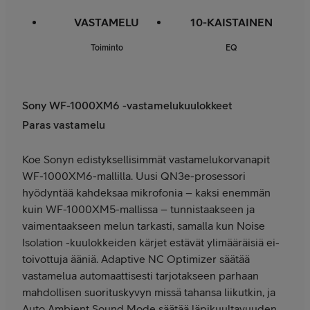
VASTAMELU
10-KAISTAINEN
Toiminto
EQ
Sony WF-1000XM6 -vastamelukuulokkeet
Paras vastamelu
Koe Sonyn edistyksellisimmät vastamelukorvanapit
WF-1000XM6-mallilla. Uusi QN3e-prosessori
hyödyntää kahdeksaa mikrofonia – kaksi enemmän
kuin WF-1000XM5-mallissa – tunnistaakseen ja
vaimentaakseen melun tarkasti, samalla kun Noise
Isolation -kuulokkeiden kärjet estävät ylimääräisiä ei-
toivottuja ääniä. Adaptive NC Optimizer säätää
vastamelua automaattisesti tarjotakseen parhaan
mahdollisen suorituskyvyn missä tahansa liikutkin, ja
Auto Ambient Sound Mode säätää läpikuultavuuden