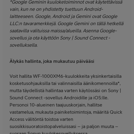
*Google Geminin kuuloketoiminnot ovat käytettävissä
vain, kun ne on yhdistetty tuettuun Android-
laitteeseen. Google, Android ja Gemini ovat Google
LLC:n tavaramerkkejä. Google Gemini on tällä hetkellä
saatavilla valituissa maissa/alueilla. Asenna Google-
sovellus ja ota käyttöön Sony | Sound Connect -
sovelluksella.
Älykäs hallinta, joka mukautuu päivääsi
Voit hallita WF-1000XM6-kuulokkeita yksinkertaisilla
kosketusohjauksilla tai valinnaisilla äänikomennoilla*,
mutta täydellistä hallintaa varten käytössäsi on Sony |
Sound Connect -sovellus Androidille ja iOS:lle.
Personoi 10-alueinen taajuuskorjain, hallitse
vastamelua, mukauta painiketoimintoja, määritä Quick
Access välitöntä toistoa varten
suosikkisuoratoistopalveluissasi – ja paljon muuta –
suoraan Sonyn kuulokesovelluksessa.