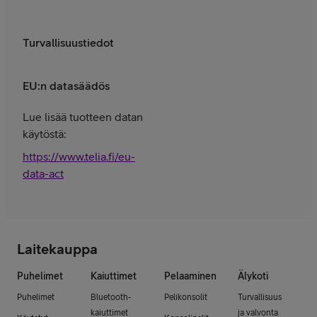
Turvallisuustiedot
EU:n datasäädös
Lue lisää tuotteen datan
käytöstä:
https://www.telia.fi/eu-
data-act
Laitekauppa
Puhelimet
Kaiuttimet
Pelaaminen
Älykoti
Puhelimet
Bluetooth-
Pelikonsolit
Turvallisuus
kaiuttimet
ja valvonta