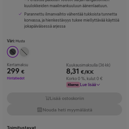
kuulokkeiden maailmankuuluun äänenlaatuun.
Parannettu ilmanvaihto vähentää tukkoista tunnetta
korvassa, ja hienkestävyys tukee miellyttävää käyttöä
jokapäiväisessä arjessa
Väri
:
Musta
Kertamaksu
Kuukausimaksulla (36 kk)
299
8,31
€
€/KK
Hinta 299 €
Hintatiedot
Korko 0 %, kulut 0 €
Lue lisää
Lisää ostoskoriin
Nouda heti myymälästä
Toimitustavat