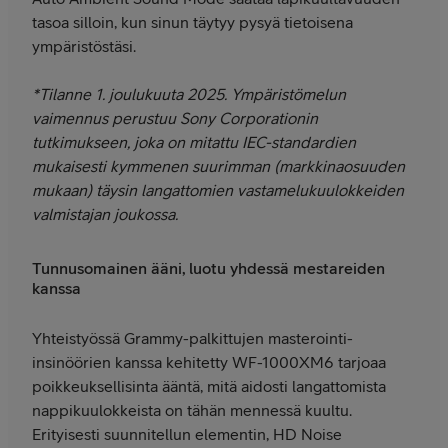
tasoa silloin, kun sinun täytyy pysyä tietoisena
ympäristöstäsi.
*Tilanne 1. joulukuuta 2025. Ympäristömelun
vaimennus perustuu Sony Corporationin
tutkimukseen, joka on mitattu IEC-standardien
mukaisesti kymmenen suurimman (markkinaosuuden
mukaan) täysin langattomien vastamelukuulokkeiden
valmistajan joukossa.
Tunnusomainen ääni, luotu yhdessä mestareiden
kanssa
Yhteistyössä Grammy-palkittujen masterointi-
insinöörien kanssa kehitetty WF-1000XM6 tarjoaa
poikkeuksellisinta ääntä, mitä aidosti langattomista
nappikuulokkeista on tähän mennessä kuultu.
Erityisesti suunnitellun elementin, HD Noise