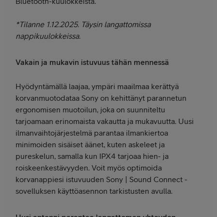
Bluetooth-kuulokkeista.
*Tilanne 1.12.2025. Täysin langattomissa
nappikuulokkeissa.
Vakain ja mukavin istuvuus tähän mennessä
Hyödyntämällä laajaa, ympäri maailmaa kerättyä
korvanmuotodataa Sony on kehittänyt parannetun
ergonomisen muotoilun, joka on suunniteltu
tarjoamaan erinomaista vakautta ja mukavuutta. Uusi
ilmanvaihtojärjestelmä parantaa ilmankiertoa
minimoiden sisäiset äänet, kuten askeleet ja
pureskelun, samalla kun IPX4 tarjoaa hien- ja
roiskeenkestävyyden. Voit myös optimoida
korvanappiesi istuvuuden Sony | Sound Connect -
sovelluksen käyttöasennon tarkistusten avulla.