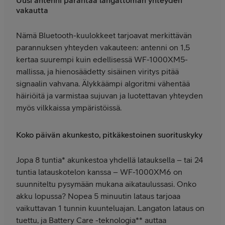
Uusi antenni parantaa langattoman yhteyden
vakautta
Nämä Bluetooth-kuulokkeet tarjoavat merkittävän
parannuksen yhteyden vakauteen: antenni on 1,5
kertaa suurempi kuin edellisessä WF-1000XM5-
mallissa, ja hienosäädetty sisäinen viritys pitää
signaalin vahvana. Älykkäämpi algoritmi vähentää
häiriöitä ja varmistaa sujuvan ja luotettavan yhteyden
myös vilkkaissa ympäristöissä.
Koko päivän akunkesto, pitkäkestoinen suorituskyky
Jopa 8 tuntia* akunkestoa yhdellä latauksella – tai 24
tuntia latauskotelon kanssa – WF-1000XM6 on
suunniteltu pysymään mukana aikataulussasi. Onko
akku lopussa? Nopea 5 minuutin lataus tarjoaa
vaikuttavan 1 tunnin kuunteluajan. Langaton lataus on
tuettu, ja Battery Care -teknologia** auttaa