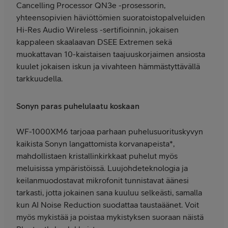
Cancelling Processor QN3e -prosessorin,
yhteensopivien häviöttömien suoratoistopalveluiden
Hi-Res Audio Wireless -sertifioinnin, jokaisen
kappaleen skaalaavan DSEE Extremen sekä
muokattavan 10-kaistaisen taajuuskorjaimen ansiosta
kuulet jokaisen iskun ja vivahteen hämmästyttävällä
tarkkuudella.
Sonyn paras puhelulaatu koskaan
WF-1000XM6 tarjoaa parhaan puhelusuorituskyvyn
kaikista Sonyn langattomista korvanapeista*,
mahdollistaen kristallinkirkkaat puhelut myös
meluisissa ympäristöissä. Luujohdeteknologia ja
keilanmuodostavat mikrofonit tunnistavat äänesi
tarkasti, jotta jokainen sana kuuluu selkeästi, samalla
kun AI Noise Reduction suodattaa taustaäänet. Voit
myös mykistää ja poistaa mykistyksen suoraan näistä