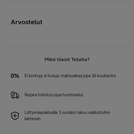
Arvostelut
Miksi tilaisit Telialta?
Ei korkoja, ei kuluja, maksuaikaa jopa 36 kuukautta
Nopea toimitus jopa huomiseksi
Liittymäasiakkaille 3 vuoden takuu valikoituihin
laitteisiin