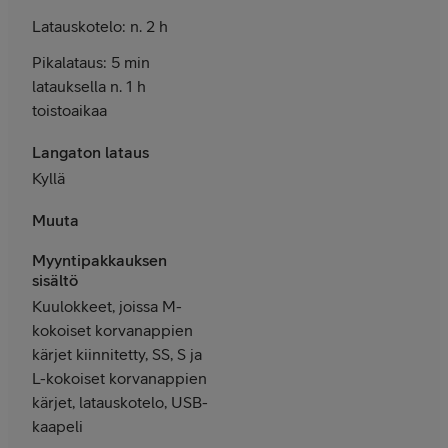
Latauskotelo: n. 2 h
Pikalataus: 5 min
latauksella n. 1 h
toistoaikaa
Langaton lataus
Kyllä
Muuta
Myyntipakkauksen
sisältö
Kuulokkeet, joissa M-
kokoiset korvanappien
kärjet kiinnitetty, SS, S ja
L-kokoiset korvanappien
kärjet, latauskotelo, USB-
kaapeli