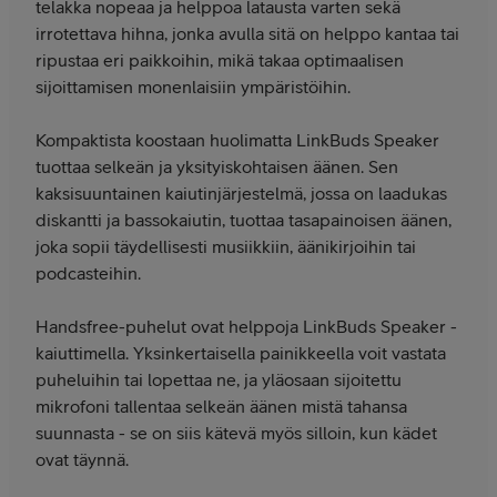
telakka nopeaa ja helppoa latausta varten sekä
irrotettava hihna, jonka avulla sitä on helppo kantaa tai
ripustaa eri paikkoihin, mikä takaa optimaalisen
sijoittamisen monenlaisiin ympäristöihin.
Kompaktista koostaan huolimatta LinkBuds Speaker
tuottaa selkeän ja yksityiskohtaisen äänen. Sen
kaksisuuntainen kaiutinjärjestelmä, jossa on laadukas
diskantti ja bassokaiutin, tuottaa tasapainoisen äänen,
joka sopii täydellisesti musiikkiin, äänikirjoihin tai
podcasteihin.
Handsfree-puhelut ovat helppoja LinkBuds Speaker -
kaiuttimella. Yksinkertaisella painikkeella voit vastata
puheluihin tai lopettaa ne, ja yläosaan sijoitettu
mikrofoni tallentaa selkeän äänen mistä tahansa
suunnasta - se on siis kätevä myös silloin, kun kädet
ovat täynnä.