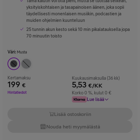
Tämä kaiutin voi olla pieni, mutta se tuottaa selkeän,
yksityiskohtaisen ja tasapainoisen äänen, joka sopii
täydellisesti monenlaisen musiikin, podcastien ja
muiden ohjelmien kuunteluun
25 tunnin akun kesto sekä 10 min pikalatauksella jopa
70 minuutin toisto
Väri
:
Musta
Kertamaksu
Kuukausimaksulla (36 kk)
199
5,53
€
€/KK
Hinta 199 €
Hintatiedot
Korko 0 %, kulut 0 €
Lue lisää
Lisää ostoskoriin
Nouda heti myymälästä