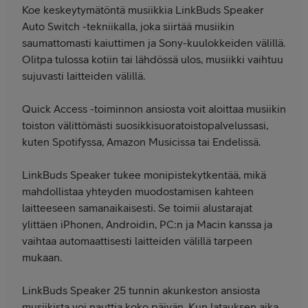
Koe keskeytymätöntä musiikkia LinkBuds Speaker
Auto Switch -tekniikalla, joka siirtää musiikin
saumattomasti kaiuttimen ja Sony-kuulokkeiden välillä.
Olitpa tulossa kotiin tai lähdössä ulos, musiikki vaihtuu
sujuvasti laitteiden välillä.
Quick Access -toiminnon ansiosta voit aloittaa musiikin
toiston välittömästi suosikkisuoratoistopalvelussasi,
kuten Spotifyssa, Amazon Musicissa tai Endelissä.
LinkBuds Speaker tukee monipistekytkentää, mikä
mahdollistaa yhteyden muodostamisen kahteen
laitteeseen samanaikaisesti. Se toimii alustarajat
ylittäen iPhonen, Androidin, PC:n ja Macin kanssa ja
vaihtaa automaattisesti laitteiden välillä tarpeen
mukaan.
LinkBuds Speaker 25 tunnin akunkeston ansiosta
musiikista voi nauttia koko päivän. Kun latauksen aika