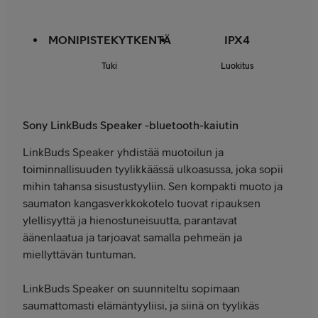
MONIPISTEKYTKENTÄ
IPX4
Tuki
Luokitus
Sony LinkBuds Speaker -bluetooth-kaiutin
LinkBuds Speaker yhdistää muotoilun ja
toiminnallisuuden tyylikkäässä ulkoasussa, joka sopii
mihin tahansa sisustustyyliin. Sen kompakti muoto ja
saumaton kangasverkkokotelo tuovat ripauksen
ylellisyyttä ja hienostuneisuutta, parantavat
äänenlaatua ja tarjoavat samalla pehmeän ja
miellyttävän tuntuman.
LinkBuds Speaker on suunniteltu sopimaan
saumattomasti elämäntyyliisi, ja siinä on tyylikäs