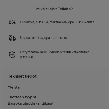
Miksi tilaisit Telialta?
Ei korkoja, ei kuluja, maksuaikaa jopa 36 kuukautta
Nopea toimitus jopa huomiseksi
Liittymäasiakkaille 3 vuoden takuu valikoituihin
laitteisiin
Tekniset tiedot
Yleistä
Tuotteen tyyppi
Bassokaiutin/diskanttikaiutin