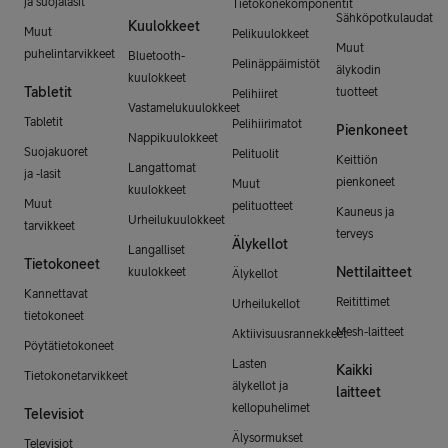
ja suojalasit
Tietokonekomponentit
Sähköpotkulaudat
Kuulokkeet
Muut
Pelikuulokkeet
Muut
puhelintarvikkeet
Bluetooth-
Pelinäppäimistöt
älykodin
kuulokkeet
Tabletit
tuotteet
Pelihiiret
Vastamelukuulokkeet
Tabletit
Pelihiirimatot
Pienkoneet
Nappikuulokkeet
Suojakuoret
Pelituolit
Keittiön
Langattomat
ja -lasit
pienkoneet
Muut
kuulokkeet
Muut
pelituotteet
Kauneus ja
Urheilukuulokkeet
tarvikkeet
terveys
Älykellot
Langalliset
Tietokoneet
Nettilaitteet
kuulokkeet
Älykellot
Kannettavat
Reitittimet
Urheilukellot
tietokoneet
Mesh-laitteet
Aktiivisuusrannekkeet
Pöytätietokoneet
Lasten
Kaikki
Tietokonetarvikkeet
älykellot ja
laitteet
kellopuhelimet
Televisiot
Älysormukset
Televisiot