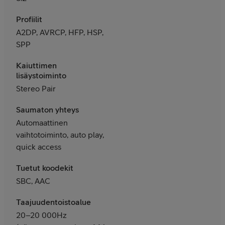
Profiilit
A2DP, AVRCP, HFP, HSP,
SPP
Kaiuttimen
lisäystoiminto
Stereo Pair
Saumaton yhteys
Automaattinen
vaihtotoiminto, auto play,
quick access
Tuetut koodekit
SBC, AAC
Taajuudentoistoalue
20–20 000Hz