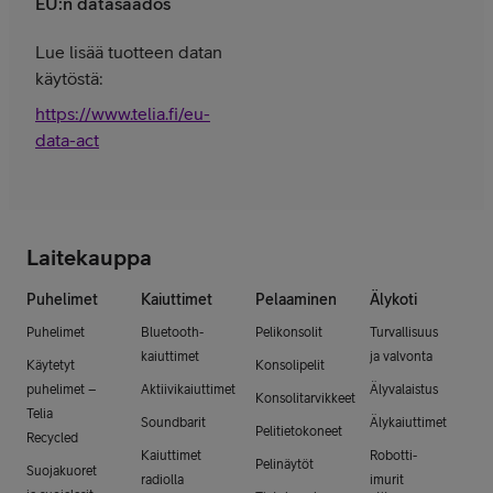
EU:n datasäädös
Lue lisää tuotteen datan
käytöstä:
https://www.telia.fi/eu-
data-act
Laitekauppa
Puhelimet
Kaiuttimet
Pelaaminen
Älykoti
Puhelimet
Bluetooth-
Pelikonsolit
Turvallisuus
kaiuttimet
ja valvonta
Käytetyt
Konsolipelit
puhelimet –
Aktiivikaiuttimet
Älyvalaistus
Konsolitarvikkeet
Telia
Soundbarit
Älykaiuttimet
Pelitietokoneet
Recycled
Kaiuttimet
Robotti-
Pelinäytöt
Suojakuoret
radiolla
imurit