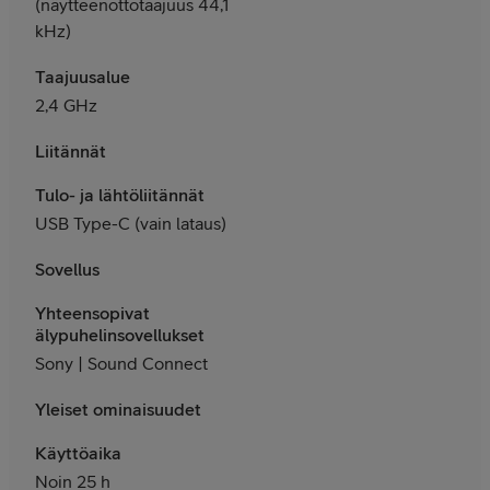
(näytteenottotaajuus 44,1
kHz)
Taajuusalue
2,4 GHz
Liitännät
Tulo- ja lähtöliitännät
USB Type-C (vain lataus)
Sovellus
Yhteensopivat
älypuhelinsovellukset
Sony | Sound Connect
Yleiset ominaisuudet
Käyttöaika
Noin 25 h