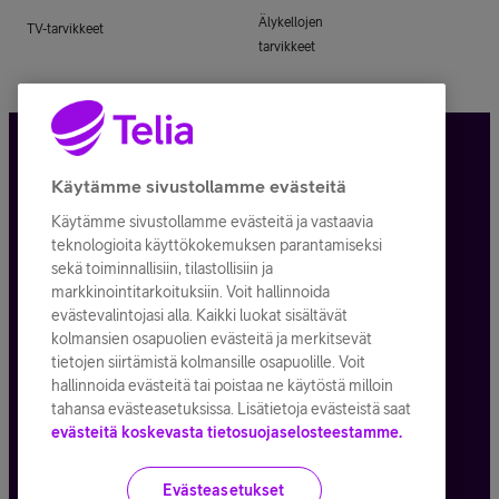
Älykellojen
TV-tarvikkeet
tarvikkeet
Tietosuoja ja -turva
Käytämme sivustollamme evästeitä
Käytämme sivustollamme evästeitä ja vastaavia
Tilauksen peruuttaminen
teknologioita käyttökokemuksen parantamiseksi
sekä toiminnallisiin, tilastollisiin ja
Käyttöehdot
markkinointitarkoituksiin. Voit hallinnoida
evästevalintojasi alla. Kaikki luokat sisältävät
Evästeiden käyttö
kolmansien osapuolien evästeitä ja merkitsevät
tietojen siirtämistä kolmansille osapuolille. Voit
Toimitusehdot ja palvelukuvaukset
hallinnoida evästeitä tai poistaa ne käytöstä milloin
tahansa evästeasetuksissa. Lisätietoja evästeistä saat
evästeitä koskevasta tietosuojaselosteestamme.
Kaikki hinnat ALV
25,5
%
Evästeasetukset