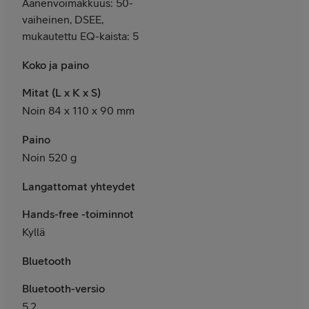
Äänenvoimakkuus: 50-
vaiheinen, DSEE,
mukautettu EQ-kaista: 5
Koko ja paino
Mitat (L x K x S)
Noin 84 x 110 x 90 mm
Paino
Noin 520 g
Langattomat yhteydet
Hands-free -toiminnot
Kyllä
Bluetooth
Bluetooth-versio
5.2