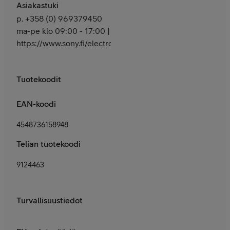
Asiakastuki
p. +358 (0) 969379450
ma-pe klo 09:00 - 17:00 |
https://www.sony.fi/electronics/support
Tuotekoodit
EAN-koodi
4548736158948
Telian tuotekoodi
9124463
Turvallisuustiedot