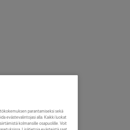
yttökokemuksen parantamiseksi sekä
noida evästevalintojasi alla. Kaikki luokat
iirtämistä kolmansille osapuolille. Voit
asetuksissa. Lisätietoja evästeistä saat