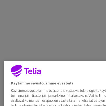
Käytämme sivustollamme evästeitä
Käytämme sivustollamme evästeitä ja vastaavia teknologioita kä
toiminnallisiin, tilastollisiin ja markkinointitarkoituksiin. Voit hallin
sisältävät kolmansien osapuolien evästeitä ja merkitsevät tietojen s
hallinnoida evästeitä tai poistaa ne käytöstä milloin tahansa eväste