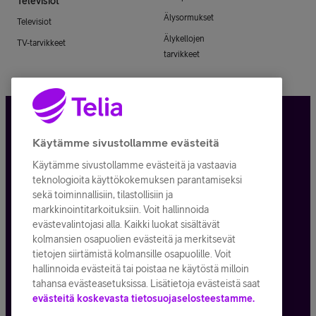
Televisiot
Älysormukset
Televisiot
Älykellojen
TV-tarvikkeet
tarvikkeet
Tietosuoja ja -turva
Käytämme sivustollamme evästeitä
Käytämme sivustollamme evästeitä ja vastaavia
Tilauksen peruuttaminen
teknologioita käyttökokemuksen parantamiseksi
sekä toiminnallisiin, tilastollisiin ja
Käyttöehdot
markkinointitarkoituksiin. Voit hallinnoida
evästevalintojasi alla. Kaikki luokat sisältävät
Evästeiden käyttö
kolmansien osapuolien evästeitä ja merkitsevät
tietojen siirtämistä kolmansille osapuolille. Voit
Toimitusehdot ja palvelukuvaukset
hallinnoida evästeitä tai poistaa ne käytöstä milloin
tahansa evästeasetuksissa. Lisätietoja evästeistä saat
evästeitä koskevasta tietosuojaselosteestamme.