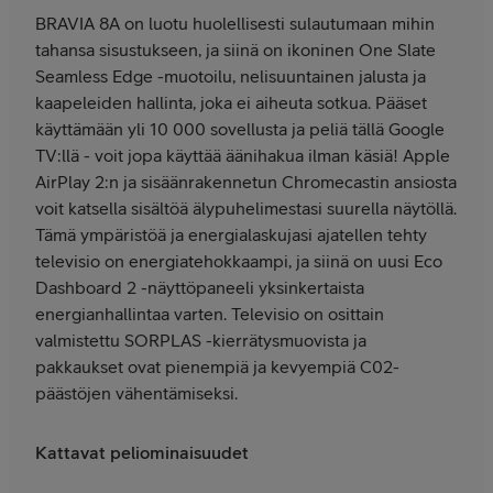
BRAVIA 8A on luotu huolellisesti sulautumaan mihin
tahansa sisustukseen, ja siinä on ikoninen One Slate
Seamless Edge -muotoilu, nelisuuntainen jalusta ja
kaapeleiden hallinta, joka ei aiheuta sotkua. Pääset
käyttämään yli 10 000 sovellusta ja peliä tällä Google
TV:llä - voit jopa käyttää äänihakua ilman käsiä! Apple
AirPlay 2:n ja sisäänrakennetun Chromecastin ansiosta
voit katsella sisältöä älypuhelimestasi suurella näytöllä.
Tämä ympäristöä ja energialaskujasi ajatellen tehty
televisio on energiatehokkaampi, ja siinä on uusi Eco
Dashboard 2 -näyttöpaneeli yksinkertaista
energianhallintaa varten. Televisio on osittain
valmistettu SORPLAS -kierrätysmuovista ja
pakkaukset ovat pienempiä ja kevyempiä C02-
päästöjen vähentämiseksi.
Kattavat peliominaisuudet