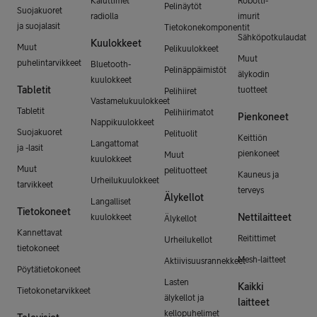
Kaiuttimet
Robotti-
Pelinäytöt
Suojakuoret
radiolla
imurit
ja suojalasit
Tietokonekomponentit
Sähköpotkulaudat
Kuulokkeet
Muut
Pelikuulokkeet
Muut
puhelintarvikkeet
Bluetooth-
Pelinäppäimistöt
älykodin
kuulokkeet
Tabletit
tuotteet
Pelihiiret
Vastamelukuulokkeet
Tabletit
Pelihiirimatot
Pienkoneet
Nappikuulokkeet
Suojakuoret
Pelituolit
Keittiön
Langattomat
ja -lasit
pienkoneet
Muut
kuulokkeet
Muut
pelituotteet
Kauneus ja
Urheilukuulokkeet
tarvikkeet
terveys
Älykellot
Langalliset
Tietokoneet
Nettilaitteet
kuulokkeet
Älykellot
Kannettavat
Reitittimet
Urheilukellot
tietokoneet
Mesh-laitteet
Aktiivisuusrannekkeet
Pöytätietokoneet
Lasten
Kaikki
Tietokonetarvikkeet
älykellot ja
laitteet
kellopuhelimet