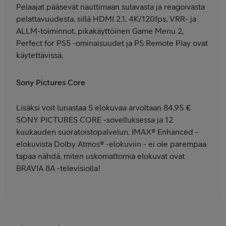
Pelaajat pääsevät nauttimaan sulavasta ja reagoivasta
pelattavuudesta, sillä HDMI 2.1, 4K/120fps, VRR- ja
ALLM-toiminnot, pikakäyttöinen Game Menu 2,
Perfect for PS5 -ominaisuudet ja PS Remote Play ovat
käytettävissä.
Sony Pictures Core
Lisäksi voit lunastaa 5 elokuvaa arvoltaan 84,95 €
SONY PICTURES CORE -sovelluksessa ja 12
kuukauden suoratoistopalvelun. IMAX® Enhanced -
elokuvista Dolby Atmos® -elokuviin - ei ole parempaa
tapaa nähdä, miten uskomattomia elokuvat ovat
BRAVIA 8A -televisiolla!