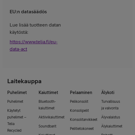
EU:n datasäädös
Lue lisää tuotteen datan
käytöstä:
https://www.telia.fi/eu-
data-act
Laitekauppa
Puhelimet
Kaiuttimet
Pelaaminen
Älykoti
Puhelimet
Bluetooth-
Pelikonsolit
Turvallisuus
kaiuttimet
ja valvonta
Käytetyt
Konsolipelit
puhelimet –
Aktiivikaiuttimet
Älyvalaistus
Konsolitarvikkeet
Telia
Soundbarit
Älykaiuttimet
Pelitietokoneet
Recycled