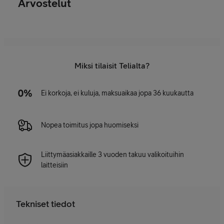
Arvostelut
Miksi tilaisit Telialta?
Ei korkoja, ei kuluja, maksuaikaa jopa 36 kuukautta
Nopea toimitus jopa huomiseksi
Liittymäasiakkaille 3 vuoden takuu valikoituihin
laitteisiin
Tekniset tiedot