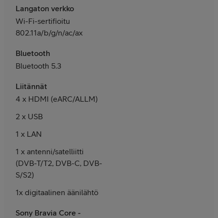
Langaton verkko
Wi-Fi-sertifioitu
802.11a/b/g/n/ac/ax
Bluetooth
Bluetooth 5.3
Liitännät
4 x HDMI (eARC/ALLM)
2 x USB
1 x LAN
1 x antenni/satelliitti
(DVB-T/T2, DVB-C, DVB-
S/S2)
1x digitaalinen äänilähtö
Sony Bravia Core -