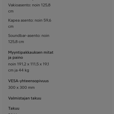
Vakioasento: noin 125,8
cm
Kapea asento: noin 59,6
cm
Soundbar-asento: noin
125,8 cm
Myyntipakkauksen mitat
ja paino
noin 191,2 x 111,5 x 19,1
cm ja 44 kg
VESA-yhteensopivuus
300 x 300 mm
Valmistajan takuu
Takuu