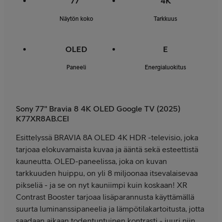
77"
4K
Näytön koko
Tarkkuus
OLED
E
Paneeli
Energialuokitus
Sony 77" Bravia 8 4K OLED Google TV (2025)
K77XR8AB.CEI
Esittelyssä BRAVIA 8A OLED 4K HDR -televisio, joka
tarjoaa elokuvamaista kuvaa ja ääntä sekä esteettistä
kauneutta. OLED-paneelissa, joka on kuvan
tarkkuuden huippu, on yli 8 miljoonaa itsevalaisevaa
pikseliä - ja se on nyt kauniimpi kuin koskaan! XR
Contrast Booster tarjoaa lisäparannusta käyttämällä
suurta luminanssipaneelia ja lämpötilakartoitusta, jotta
saadaan aikaan todentuntuinen kontrasti - juuri niin