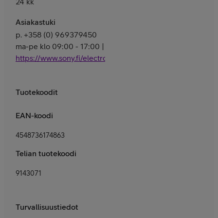
24 kk
Asiakastuki
p. +358 (0) 969379450
ma-pe klo 09:00 - 17:00 |
https://www.sony.fi/electronics/support
Tuotekoodit
EAN-koodi
4548736174863
Telian tuotekoodi
9143071
Turvallisuustiedot