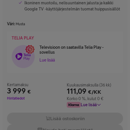
Ikoninen muotoilu, nelisuuntainen jalusta ja kaikki
Google TV -käyttöjärjestelmän tuomat huippusisällöt
Väri
:
Musta
TELIA PLAY
Televisioon on saatavilla Telia Play -
sovellus
Lue lisää
Kertamaksu
Kuukausimaksulla (36 kk)
3 999
111,09
€
€/KK
Hinta 3 999 €
Hintatiedot
Korko 0 %, kulut 0 €
Lue lisää
Lisää ostoskoriin