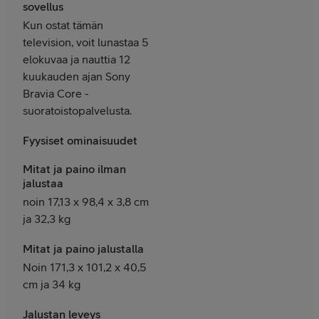
sovellus
Kun ostat tämän
television, voit lunastaa 5
elokuvaa ja nauttia 12
kuukauden ajan Sony
Bravia Core -
suoratoistopalvelusta.
Fyysiset ominaisuudet
Mitat ja paino ilman
jalustaa
noin 17,13 x 98,4 x 3,8 cm
ja 32,3 kg
Mitat ja paino jalustalla
Noin 171,3 x 101,2 x 40,5
cm ja 34 kg
Jalustan leveys