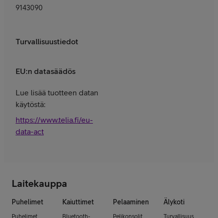
9143090
Turvallisuustiedot
EU:n datasäädös
Lue lisää tuotteen datan
käytöstä:
https://www.telia.fi/eu-
data-act
Laitekauppa
Puhelimet
Kaiuttimet
Pelaaminen
Älykoti
Puhelimet
Bluetooth-
Pelikonsolit
Turvallisuus