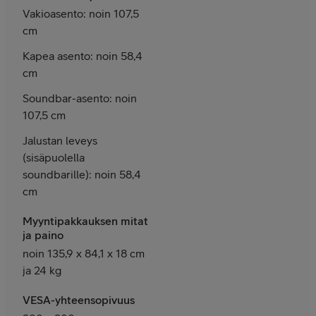
Vakioasento: noin 107,5
cm
Kapea asento: noin 58,4
cm
Soundbar-asento: noin
107,5 cm
Jalustan leveys
(sisäpuolella
soundbarille): noin 58,4
cm
Myyntipakkauksen mitat
ja paino
noin 135,9 x 84,1 x 18 cm
ja 24 kg
VESA-yhteensopivuus