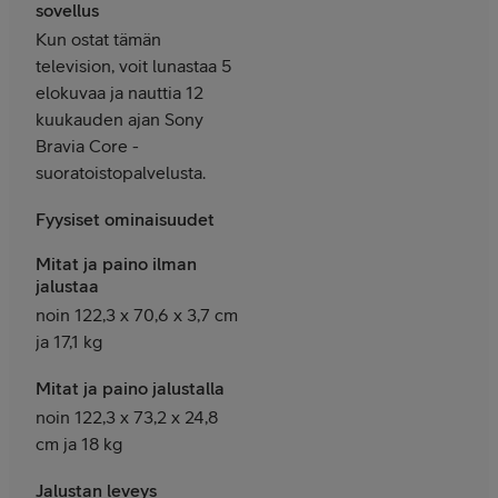
sovellus
Kun ostat tämän
television, voit lunastaa 5
elokuvaa ja nauttia 12
kuukauden ajan Sony
Bravia Core -
suoratoistopalvelusta.
Fyysiset ominaisuudet
Mitat ja paino ilman
jalustaa
noin 122,3 x 70,6 x 3,7 cm
ja 17,1 kg
Mitat ja paino jalustalla
noin 122,3 x 73,2 x 24,8
cm ja 18 kg
Jalustan leveys