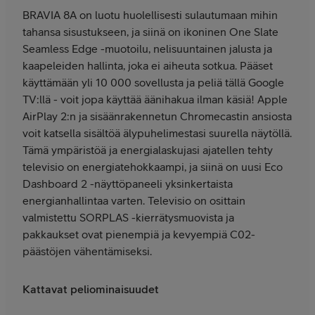
BRAVIA 8A on luotu huolellisesti sulautumaan mihin
tahansa sisustukseen, ja siinä on ikoninen One Slate
Seamless Edge -muotoilu, nelisuuntainen jalusta ja
kaapeleiden hallinta, joka ei aiheuta sotkua. Pääset
käyttämään yli 10 000 sovellusta ja peliä tällä Google
TV:llä - voit jopa käyttää äänihakua ilman käsiä! Apple
AirPlay 2:n ja sisäänrakennetun Chromecastin ansiosta
voit katsella sisältöä älypuhelimestasi suurella näytöllä.
Tämä ympäristöä ja energialaskujasi ajatellen tehty
televisio on energiatehokkaampi, ja siinä on uusi Eco
Dashboard 2 -näyttöpaneeli yksinkertaista
energianhallintaa varten. Televisio on osittain
valmistettu SORPLAS -kierrätysmuovista ja
pakkaukset ovat pienempiä ja kevyempiä C02-
päästöjen vähentämiseksi.
Kattavat peliominaisuudet