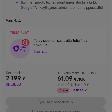
Ikoninen muotoilu, nelisuuntainen jalusta ja kaikki
Google TV -käyttöjärjestelmän tuomat huippusisällöt
Väri
:
Musta
TELIA PLAY
Televisioon on saatavilla Telia Play -
sovellus
Lue lisää
Kertamaksu
Kuukausimaksulla (36 kk)
2 199
61,09
€
€/KK
Hinta 2 199 €
Hintatiedot
Korko 0 %, kulut 0 €
Lue lisää
Lisää ostoskoriin