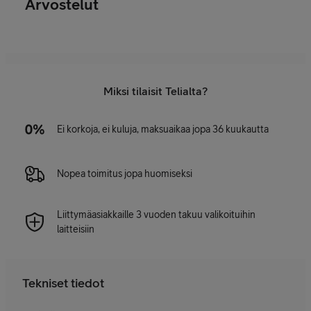
Arvostelut
Miksi tilaisit Telialta?
Ei korkoja, ei kuluja, maksuaikaa jopa 36 kuukautta
Nopea toimitus jopa huomiseksi
Liittymäasiakkaille 3 vuoden takuu valikoituihin
laitteisiin
Tekniset tiedot