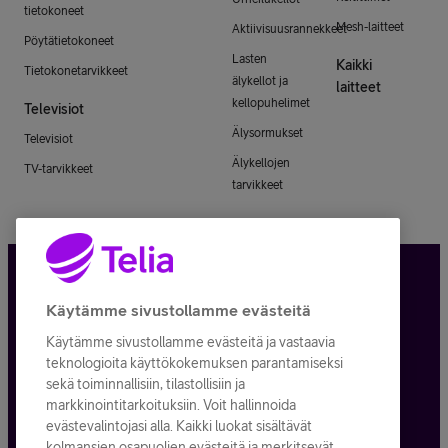
tietokoneet
Mesh-laitteet
Aktiivisuusrannekkeet
Pöytätietokoneet
Lasten
Kaikki
Tietokonetarvikkeet
älykellot ja
laitteet
kellopuhelimet
Televisiot
Älysormukset
Televisiot
Älykellojen
TV-tarvikkeet
tarvikkeet
Tietosuoja ja -turva
Käytämme sivustollamme evästeitä
Käytämme sivustollamme evästeitä ja vastaavia
Tilauksen peruuttaminen
teknologioita käyttökokemuksen parantamiseksi
sekä toiminnallisiin, tilastollisiin ja
Käyttöehdot
markkinointitarkoituksiin. Voit hallinnoida
evästevalintojasi alla. Kaikki luokat sisältävät
Evästeiden käyttö
kolmansien osapuolien evästeitä ja merkitsevät