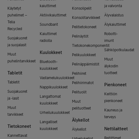
kaiuttimet
ja valvonta
Käytetyt
Konsolipelit
puhelimet –
Aktiivikaiuttimet
Älyvalaistus
Konsolitarvikkeet
Telia
Soundbarit
Älykaiuttimet
Pelitietokoneet
Recycled
Kaiuttimet
Robotti-
Pelinäytöt
Suojakuoret
radiolla
imurit
ja suojalasit
Tietokonekomponentit
Sähköpotkulaudat
Kuulokkeet
Muut
Pelikuulokkeet
Muut
puhelintarvikkeet
Bluetooth-
Pelinäppäimistöt
älykodin
kuulokkeet
Tabletit
tuotteet
Pelihiiret
Vastamelukuulokkeet
Tabletit
Pelihiirimatot
Pienkoneet
Nappikuulokkeet
Suojakuoret
Pelituolit
Keittiön
Langattomat
ja -lasit
pienkoneet
Muut
kuulokkeet
Muut
pelituotteet
Kauneus ja
Urheilukuulokkeet
tarvikkeet
terveys
Älykellot
Langalliset
Tietokoneet
Nettilaitteet
kuulokkeet
Älykellot
Kannettavat
Reitittimet
Urheilukellot