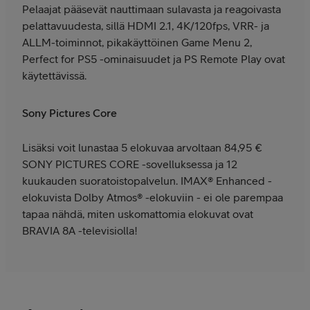
Pelaajat pääsevät nauttimaan sulavasta ja reagoivasta
pelattavuudesta, sillä HDMI 2.1, 4K/120fps, VRR- ja
ALLM-toiminnot, pikakäyttöinen Game Menu 2,
Perfect for PS5 -ominaisuudet ja PS Remote Play ovat
käytettävissä.
Sony Pictures Core
Lisäksi voit lunastaa 5 elokuvaa arvoltaan 84,95 €
SONY PICTURES CORE -sovelluksessa ja 12
kuukauden suoratoistopalvelun. IMAX® Enhanced -
elokuvista Dolby Atmos® -elokuviin - ei ole parempaa
tapaa nähdä, miten uskomattomia elokuvat ovat
BRAVIA 8A -televisiolla!