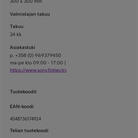
300 x 300 mm
Valmistajan takuu
Takuu
24 kk
Asiakastuki
p. +358 (0) 969379450
ma-pe klo 09:00 - 17:00 |
https://www.sony.fi/electronics/support
Tuotekoodit
EAN-koodi
4548736174924
Telian tuotekoodi