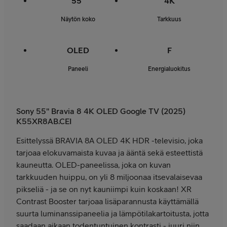
55"
4K
Näytön koko
Tarkkuus
OLED
F
Paneeli
Energialuokitus
Sony 55" Bravia 8 4K OLED Google TV (2025)
K55XR8AB.CEI
Esittelyssä BRAVIA 8A OLED 4K HDR -televisio, joka
tarjoaa elokuvamaista kuvaa ja ääntä sekä esteettistä
kauneutta. OLED-paneelissa, joka on kuvan
tarkkuuden huippu, on yli 8 miljoonaa itsevalaisevaa
pikseliä - ja se on nyt kauniimpi kuin koskaan! XR
Contrast Booster tarjoaa lisäparannusta käyttämällä
suurta luminanssipaneelia ja lämpötilakartoitusta, jotta
saadaan aikaan todentuntuinen kontrasti - juuri niin