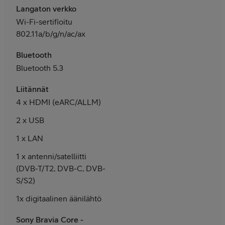
Langaton verkko
Wi-Fi-sertifioitu
802.11a/b/g/n/ac/ax
Bluetooth
Bluetooth 5.3
Liitännät
4 x HDMI (eARC/ALLM)
2 x USB
1 x LAN
1 x antenni/satelliitti
(DVB-T/T2, DVB-C, DVB-
S/S2)
1x digitaalinen äänilähtö
Sony Bravia Core -