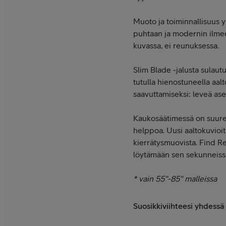
Muoto ja toiminnallisuus yh
puhtaan ja modernin ilme
kuvassa, ei reunuksessa.
Slim Blade -jalusta sulau
tutulla hienostuneella aa
saavuttamiseksi: leveä ase
Kaukosäätimessä on suuremm
helppoa. Uusi aaltokuvioi
kierrätysmuovista. Find R
löytämään sen sekunneiss
* vain 55"-85" malleissa
Suosikkiviihteesi yhdessä