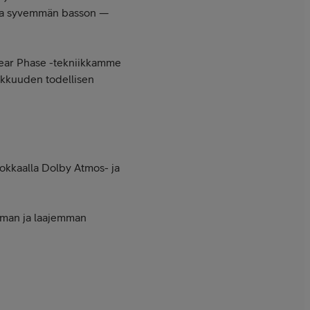
alla syvemmän basson —
 Clear Phase -tekniikkamme
makkuuden todellisen
hokkaalla Dolby Atmos- ja
lman ja laajemman