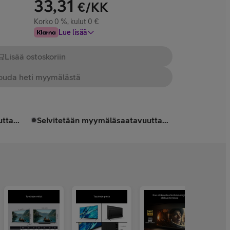
33,31
€/KK
Korko 0 %, kulut 0 €
Lue lisää
Lisää ostoskoriin
uda heti myymälästä
tta...
Selvitetään myymäläsaatavuutta...