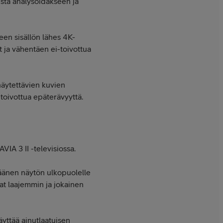
sta analysoidakseen ja
een sisällön lähes 4K-
t ja vähentäen ei-toivottua
näytettävien kuvien
toivottua epäterävyyttä.
IA 3 II -televisiossa.
 äänen näytön ulkopuolelle
vat laajemmin ja jokainen
äyttää ainutlaatuisen