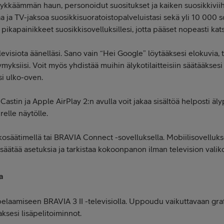
ykkäämmän haun, personoidut suositukset ja kaiken suosikkiviih
 ja TV-jaksoa suosikkisuoratoistopalveluistasi sekä yli 10 000 so
kapainikkeet suosikkisovelluksillesi, jotta pääset nopeasti kat
levisiota äänelläsi. Sano vain “Hei Google” löytääksesi elokuvia, t
myksiisi. Voit myös yhdistää muihin älykotilaitteisiin säätääkses
esi ulko-oven.
stin ja Apple AirPlay 2:n avulla voit jakaa sisältöä helposti älyp
elle näytölle.
ukosäätimellä tai BRAVIA Connect -sovelluksella. Mobiilisovelluks
ätää asetuksia ja tarkistaa kokoonpanon ilman television valiko
a
laamiseen BRAVIA 3 II -televisiolla. Uppoudu vaikuttavaan grafi
ksesi lisäpelitoiminnot.