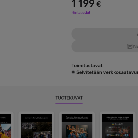
1 199
€
Hinta 1 199 €
Hintatiedot
No
Toimitustavat
Selvitetään verkkosaatavuu
TUOTEKUVAT