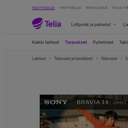
YKSITYISILLE
YRITYKSILLE
WHOLESALE
TELIA F
Liittymät ja palvelut
La
Kaikki laitteet
Tarjoukset
Puhelimet
Tabl
Laitteet
Televisiot ja tarvikkeet
Televisiot
S