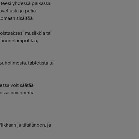
teesi yhdessä paikassa.
vellusta ja peliä.
somaan sisältöä.
oistaaksesi musiikkia tai
i huonelämpötilaa,
uhelimesta, tabletista tai
essa voit säätää
issa navigointia.
ikkaan ja tilaääneen, ja