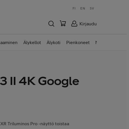
FI
EN
SV
Kirjaudu
laaminen
Älykellot
Älykoti
Pienkoneet
Nettilaitteet
 3 II 4K Google
: XR Triluminos Pro -näyttö toistaa