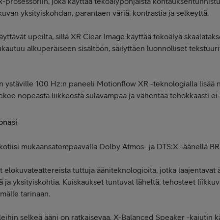
-prosessoriin, joka käyttää tekoälypohjaista kohtauksentunnistu
van yksityiskohdan, parantaen väriä, kontrastia ja selkeyttä.
tävät upeilta, sillä XR Clear Image käyttää tekoälyä skaalataks
kautuu alkuperäiseen sisältöön, säilyttäen luonnolliset tekstuuri
ön ystäville 100 Hz:n paneeli Motionflow XR -teknologialla lisää 
ekee nopeasta liikkeestä sulavampaa ja vähentää tehokkaasti ei-
onasi
kotiisi mukaansatempaavalla Dolby Atmos- ja DTS:X -äänellä BRAV
elokuvateattereista tuttuja ääniteknologioita, jotka laajentavat
ja yksityiskohtia. Kuiskaukset tuntuvat läheltä, tehosteet liikku
mälle tarinaan.
leihin selkeä ääni on ratkaisevaa. X-Balanced Speaker -kaiutin k