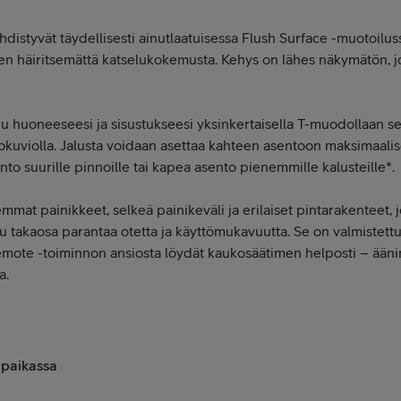
distyvät täydellisesti ainutlaatuisessa Flush Surface -muotoiluss
en häiritsemättä katselukokemusta. Kehys on lähes näkymätön, 
tuu huoneeseesi ja sisustukseesi yksinkertaisella T-muodollaan 
ltokuviolla. Jalusta voidaan asettaa kahteen asentoon maksimaal
nto suurille pinnoille tai kapea asento pienemmille kalusteille*.
at painikkeet, selkeä painikeväli ja erilaiset pintarakenteet, j
tu takaosa parantaa otetta ja käyttömukavuutta. Se on valmistett
emote -toiminnon ansiosta löydät kaukosäätimen helposti – ääni
a.
 paikassa