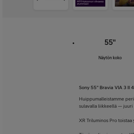
55"
Näytön koko
Sony 55" Bravia VIA 3 II
Huippumalleistamme peritty
sulavalla liikkeellä — juur
XR Triluminos Pro toistaa y