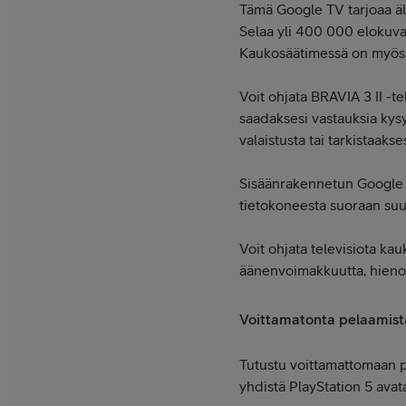
Tämä Google TV tarjoaa äl
Selaa yli 400 000 elokuvaa
Kaukosäätimessä on myös pi
Voit ohjata BRAVIA 3 II -te
saadaksesi vastauksia kysy
valaistusta tai tarkistaaks
Sisäänrakennetun Google Ca
tietokoneesta suoraan suur
Voit ohjata televisiota ka
äänenvoimakkuutta, hienosä
Voittamatonta pelaamist
Tutustu voittamattomaan pe
yhdistä PlayStation 5 avata