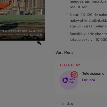
hienovaraisimmatkin 
realistisen.
Nauti 4K 120 Hz sula
näkyvät kristallinkirk
stadioniksi tai pelima
Suosikkiviihde yhdess
jaksoa sekä yli 10 000
Väri
:
Musta
TELIA PLAY
Televisioon on 
Lue lisää
Kertamaksu