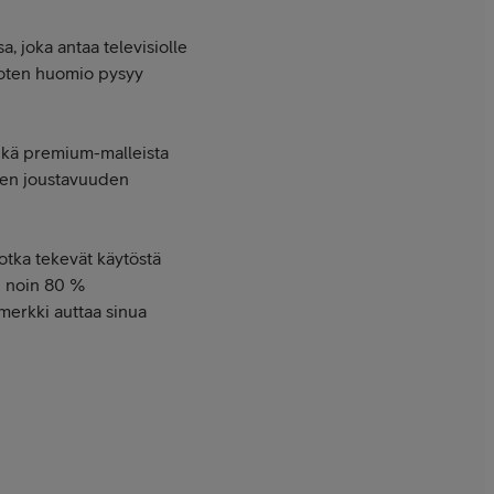
a, joka antaa televisiolle
joten huomio pysyy
sekä premium-malleista
isen joustavuuden
otka tekevät käytöstä
u noin 80 %
merkki auttaa sinua