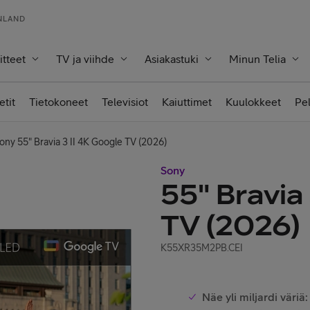
INLAND
itteet
TV ja viihde
Asiakastuki
Minun Telia
etit
Tietokoneet
Televisiot
Kaiuttimet
Kuulokkeet
Pe
ony 55" Bravia 3 II 4K Google TV (2026)
Sony
55" Bravia
TV (2026)
K55XR35M2PB.CEI
Näe yli miljardi väriä