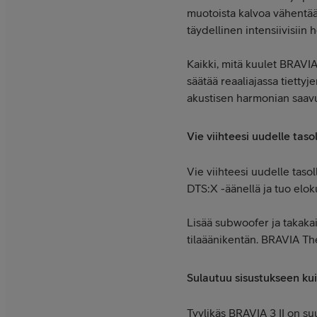
muotoista kalvoa vähentä
täydellinen intensiivisiin h
Kaikki, mitä kuulet BRAVIA
säätää reaaliajassa tietty
akustisen harmonian saavu
Vie viihteesi uudelle taso
Vie viihteesi uudelle tas
DTS:X -äänellä ja tuo elok
Lisää subwoofer ja takak
tilaäänikentän. BRAVIA Th
Sulautuu sisustukseen ku
Tyylikäs BRAVIA 3 II on suu