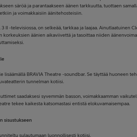
äkseen säröä ja parantaakseen äänen tarkkuutta, tuottaen sam
etkiin ja voimakkaisiin äänitehosteisiin.
 3 II -televisiossa, on selkeää, tarkkaa ja laajaa. Ainutlaatuinen
jen korkeuksien äänien aikaviivettä ja tasoittaa niiden äänenvoi
ttamiseksi.
lle
olle lisäämällä BRAVIA Theatre -soundbar. Se täyttää huoneen te
uvateatterin tunnelman kotiisi.
aiuttimet saadaksesi syvemmän basson, voimakkaamman vaikute
eatre tekee kaikesta katsomastasi entistä elokuvamaisempaa.
in sisustukseen
nniteltu sulautumaan luonnollisesti kotiisi.