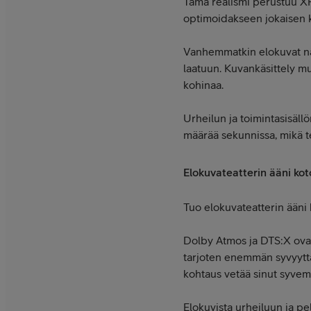
Tämä realismi perustuu XR
optimoidakseen jokaisen ku
Vanhemmatkin elokuvat näyt
laatuun. Kuvankäsittely mu
kohinaa.
Urheilun ja toimintasisäll
määrää sekunnissa, mikä t
Elokuvateatterin ääni kot
Tuo elokuvateatterin ääni 
Dolby Atmos ja DTS:X ovat 
tarjoten enemmän syvyyttä 
kohtaus vetää sinut syvem
Elokuvista urheiluun ja pe