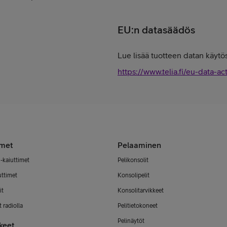
EU:n datasäädös
Lue lisää tuotteen datan käytös
https://www.telia.fi/eu-data-ac
imet
Pelaaminen
-kaiuttimet
Pelikonsolit
uttimet
Konsolipelit
it
Konsolitarvikkeet
 radiolla
Pelitietokoneet
Pelinäytöt
keet