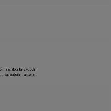
ttymäasiakkaille 3 vuoden
uu valikoituihin laitteisiin