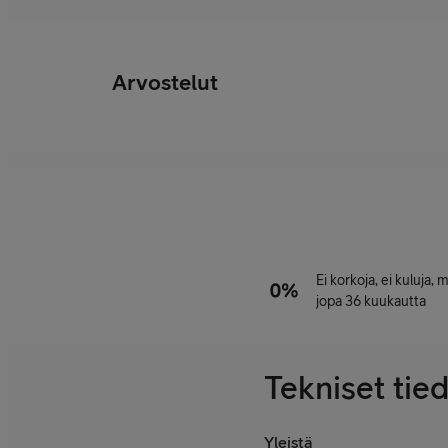
Arvostelut
Ei korkoja, ei kuluja,
jopa 36 kuukautta
Tekniset tie
Yleistä