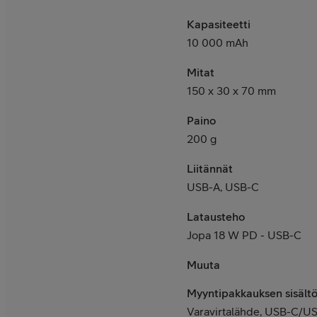
Kapasiteetti
10 000 mAh
Mitat
150 x 30 x 70 mm
Paino
200 g
Liitännät
USB-A, USB-C
Latausteho
Jopa 18 W PD - USB-C
Muuta
Myyntipakkauksen sisält
Varavirtalähde, USB-C/US