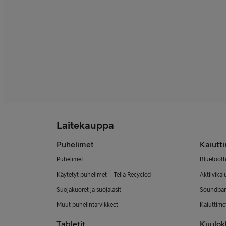
Laitekauppa
Puhelimet
Kaiutt
Puhelimet
Bluetooth
Käytetyt puhelimet – Telia Recycled
Aktiivikai
Suojakuoret ja suojalasit
Soundbar
Muut puhelintarvikkeet
Kaiuttimet
Tabletit
Kuulok