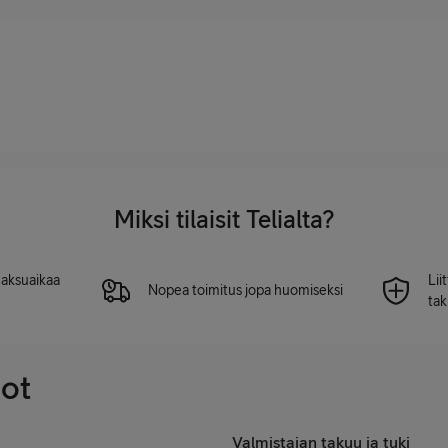
Miksi tilaisit Telialta?
 maksuaikaa
Lii
Nopea toimitus jopa huomiseksi
tak
dot
Valmistajan takuu ja tuki