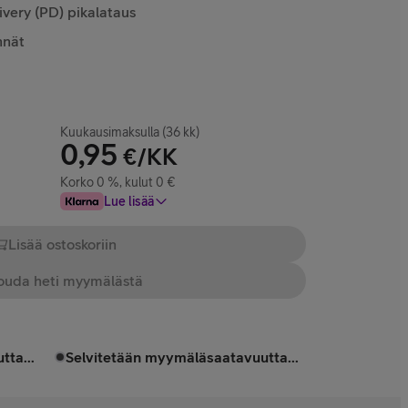
very (PD) pikalataus
nnät
Kuukausimaksulla (36 kk)
0,95
€/KK
Korko 0 %, kulut 0 €
Lue lisää
Lisää ostoskoriin
uda heti myymälästä
tta...
Selvitetään myymäläsaatavuutta...