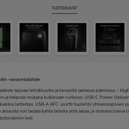
TUOTEKUVAT
Ah -varavirtalähde
lähde tarjoaa tehokkuutta ja keveyttä samassa paketissa – Hig
en ja helposti mukana kulkevaan runkoon. USB-C Power Delivery
 kaikkia laitteitasi. USB-A AFC -portti huolehtii yhteensopivien
 ansiosta voit ladata kahta laitetta yhtä aikaa, ja mukana tulev
äyttövalmiin heti.