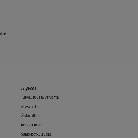
tä:
t
Älykoti
Turvallisuus ja valvonta
Älyvalaistus
Älykaiuttimet
Robotti-imurit
Sähköpotkulaudat