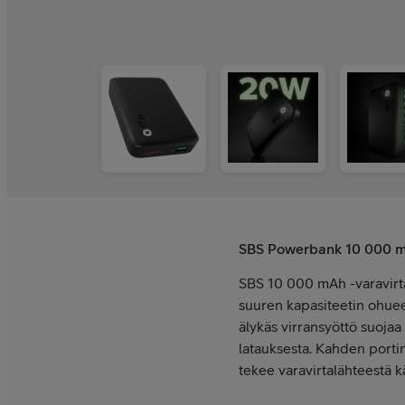
SBS Powerbank 10 000 m
SBS 10 000 mAh -varavirta
suuren kapasiteetin ohue
älykäs virransyöttö suojaa
latauksesta. Kahden portin
tekee varavirtalähteestä k