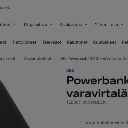
INLAND
itteet
TV ja viihde
Asiakastuki
Minun Telia
etit
Tietokoneet
Televisiot
Kaiuttimet
Kuulokkeet
Pe
arvikkeet
Varavirtalähteet
SBS Powerbank 10 000 mAh -varavirta
SBS
Powerbank
varavirtal
TEBBCT10000PDLDK
Lataa puhelimesi tai t