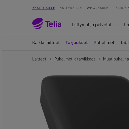
YKSITYISILLE
YRITYKSILLE
WHOLESALE
TELIA F
Liittymät ja palvelut
La
Kaikki laitteet
Tarjoukset
Puhelimet
Tabl
Laitteet
Puhelimet ja tarvikkeet
Muut puhelint