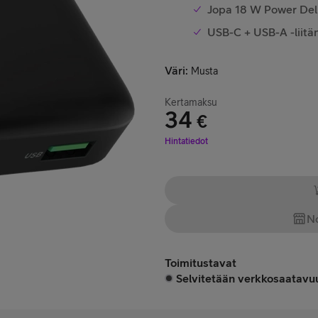
Jopa 18 W Power Deli
USB-C + USB-A -liitä
Väri
:
Musta
Kertamaksu
34
€
Hinta 34 €
Hintatiedot
No
Toimitustavat
Selvitetään verkkosaatavuu