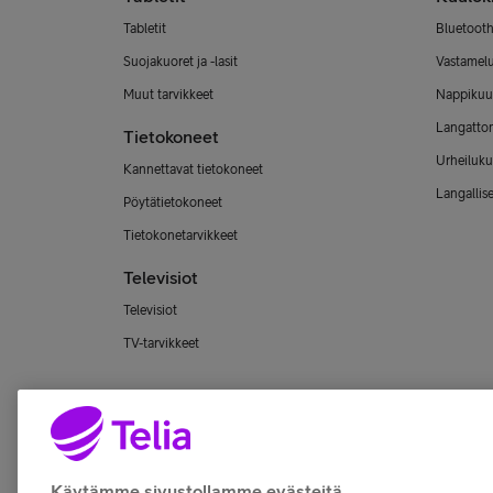
Tabletit
Bluetooth
Suojakuoret ja -lasit
Vastamel
Muut tarvikkeet
Nappikuu
Langatto
Tietokoneet
Urheiluku
Kannettavat tietokoneet
Langallis
Pöytätietokoneet
Tietokonetarvikkeet
Televisiot
Televisiot
TV-tarvikkeet
Käytämme sivustollamme evästeitä