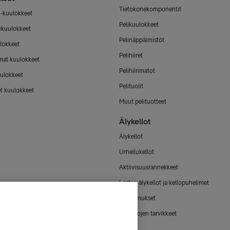
Tietokonekomponentit
-kuulokkeet
Pelikuulokkeet
ukuulokkeet
Pelinäppäimistöt
lokkeet
Pelihiiret
mat kuulokkeet
Pelihiirimatot
ulokkeet
Pelituolit
et kuulokkeet
Muut pelituotteet
Älykellot
Älykellot
Urheilukellot
Aktiivisuusrannekkeet
Lasten älykellot ja kellopuhelimet
Älysormukset
Älykellojen tarvikkeet