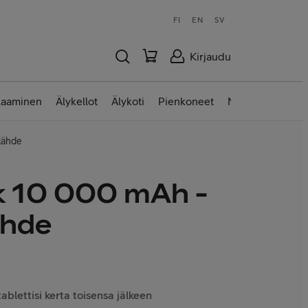
FI
EN
SV
Kirjaudu
laaminen
Älykellot
Älykoti
Pienkoneet
Nettilaitteet
lähde
 10 000 mAh -
ähde
ablettisi kerta toisensa jälkeen