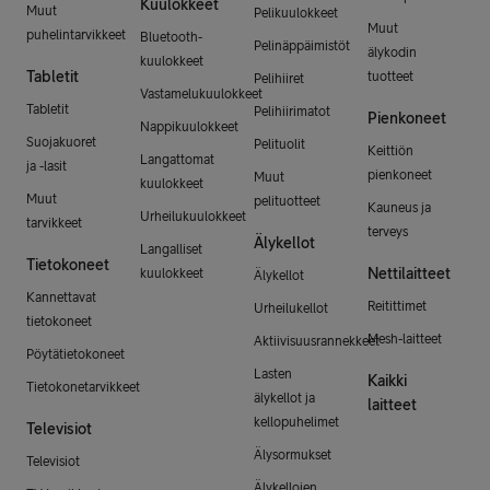
Kuulokkeet
Muut
Pelikuulokkeet
Muut
puhelintarvikkeet
Bluetooth-
Pelinäppäimistöt
älykodin
kuulokkeet
Tabletit
tuotteet
Pelihiiret
Vastamelukuulokkeet
Tabletit
Pelihiirimatot
Pienkoneet
Nappikuulokkeet
Suojakuoret
Pelituolit
Keittiön
Langattomat
ja -lasit
pienkoneet
Muut
kuulokkeet
Muut
pelituotteet
Kauneus ja
Urheilukuulokkeet
tarvikkeet
terveys
Älykellot
Langalliset
Tietokoneet
Nettilaitteet
kuulokkeet
Älykellot
Kannettavat
Reitittimet
Urheilukellot
tietokoneet
Mesh-laitteet
Aktiivisuusrannekkeet
Pöytätietokoneet
Lasten
Kaikki
Tietokonetarvikkeet
älykellot ja
laitteet
kellopuhelimet
Televisiot
Älysormukset
Televisiot
Älykellojen