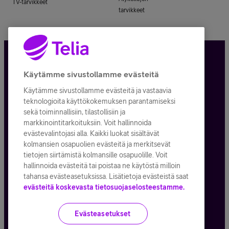
TV-tarvikkeet
tarvikkeet
Tietosuoja ja -turva
Käytämme sivustollamme evästeitä
Käytämme sivustollamme evästeitä ja vastaavia
Tilauksen peruuttaminen
teknologioita käyttökokemuksen parantamiseksi
sekä toiminnallisiin, tilastollisiin ja
Käyttöehdot
markkinointitarkoituksiin. Voit hallinnoida
evästevalintojasi alla. Kaikki luokat sisältävät
Evästeiden käyttö
kolmansien osapuolien evästeitä ja merkitsevät
tietojen siirtämistä kolmansille osapuolille. Voit
Toimitusehdot ja palvelukuvaukset
hallinnoida evästeitä tai poistaa ne käytöstä milloin
tahansa evästeasetuksissa. Lisätietoja evästeistä saat
evästeitä koskevasta tietosuojaselosteestamme.
Kaikki hinnat ALV
25,5
%
Evästeasetukset
© Telia Company
2026