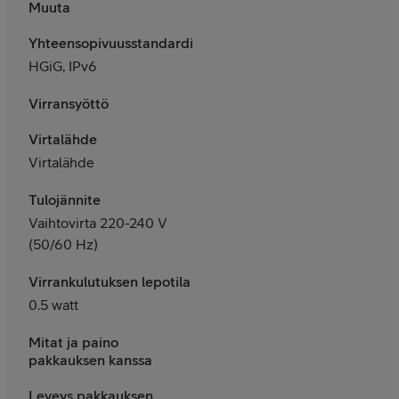
Muuta
Yhteensopivuusstandardit
HGiG, IPv6
Virransyöttö
Virtalähde
Virtalähde
Tulojännite
Vaihtovirta 220-240 V
(50/60 Hz)
Virrankulutuksen lepotila
0.5 watt
Mitat ja paino
pakkauksen kanssa
Leveys pakkauksen