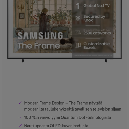
Modern Frame Design – The Frame näyttää
modernilta taulukehykseltä tavallisen television sijaan
100 %:n värivolyymi Quantum Dot -teknologialla
Nauti upeasta QLED-kuvanlaadusta