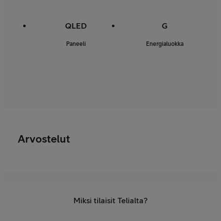
QLED
G
Paneeli
Energialuokka
Arvostelut
Miksi tilaisit Telialta?