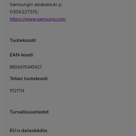
Samsungin asiakastuki p.
0306227515,
https://www.samsung.com/fi/support/contact/
Tuotekoodit
EAN-koodi
8806095445427
Telian tuotekoodi
9121114
Turvallisuustiedot
EU:n datasäädös