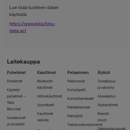
Lue lisää tuotteen datan
käytöstä:
https://www.telia.fi/eu-
data-act
Laitekauppa
Puhelimet
Kaiuttimet
Pelaaminen
Älykoti
Puhelimet
Bluetooth-
Pelikonsolit
Turvallisuus
kaiuttimet
ja valvonta
Käytetyt
Konsolipelit
puhelimet –
Aktiivikaiuttimet
Älyvalaistus
Konsolitarvikkeet
Telia
Soundbarit
Älykaiuttimet
Pelitietokoneet
Recycled
Kaiuttimet
Robotti-
Pelinäytöt
Suojakuoret
radiolla
imurit
ja suojalasit
Tietokonekomponentit
Sähköpotkulaudat