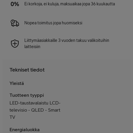
Ei korkoja, ei kuluja, maksuaikaa jopa 36 kuukautta
Nopea toimitus jopa huomiseksi
Liittymäasiakkaille 3 vuoden takuu valikoituihin
laitteisiin
Tekniset tiedot
Yleistä
Tuotteen tyyppi
LED-taustavalaistu LCD-
televisio - QLED - Smart
TV
Energialuokka