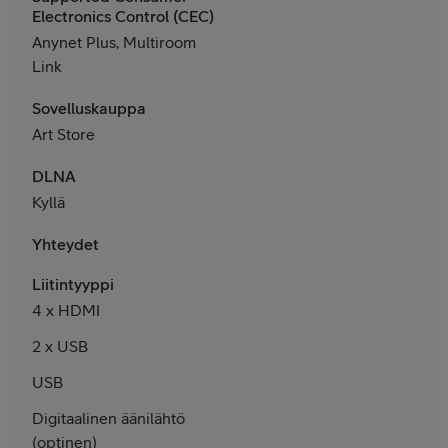
Electronics Control (CEC)
Anynet Plus, Multiroom
Link
Sovelluskauppa
Art Store
DLNA
Kyllä
Yhteydet
Liitintyyppi
4 x HDMI
2 x USB
USB
Digitaalinen äänilähtö
(optinen)