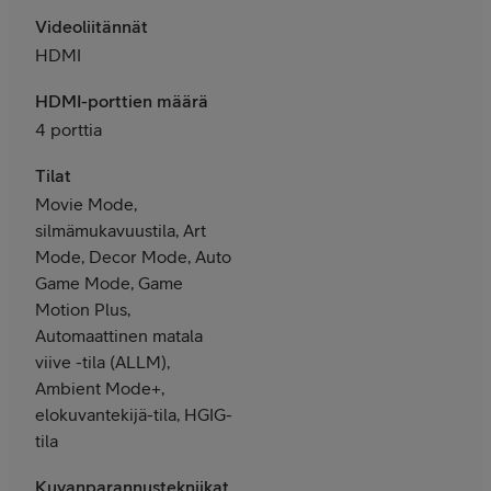
Videoliitännät
HDMI
HDMI-porttien määrä
4 porttia
Tilat
Movie Mode,
silmämukavuustila, Art
Mode, Decor Mode, Auto
Game Mode, Game
Motion Plus,
Automaattinen matala
viive -tila (ALLM),
Ambient Mode+,
elokuvantekijä-tila, HGIG-
tila
Kuvanparannustekniikat