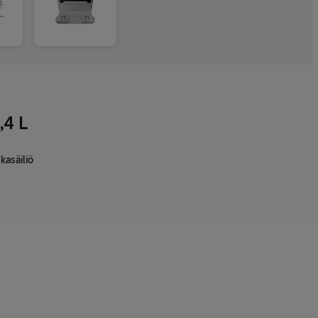
,4 L
kasäiliö