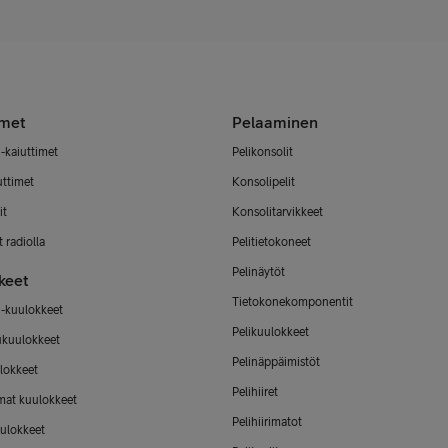
imet
Pelaaminen
-kaiuttimet
Pelikonsolit
uttimet
Konsolipelit
it
Konsolitarvikkeet
 radiolla
Pelitietokoneet
Pelinäytöt
keet
Tietokonekomponentit
-kuulokkeet
Pelikuulokkeet
ukuulokkeet
Pelinäppäimistöt
lokkeet
Pelihiiret
mat kuulokkeet
Pelihiirimatot
ulokkeet