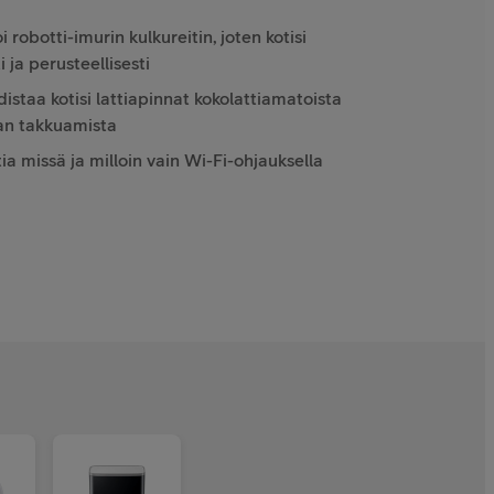
robotti-imurin kulkureitin, joten kotisi
 ja perusteellisesti
staa kotisi lattiapinnat kokolattiamatoista
man takkuamista
ia missä ja milloin vain Wi-Fi-ohjauksella