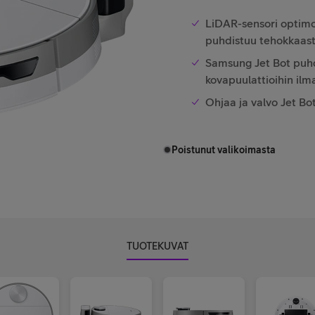
LiDAR-sensori optimoi 
puhdistuu tehokkaasti
Samsung Jet Bot puhdi
kovapuulattioihin il
Ohjaa ja valvo Jet Bot
Poistunut valikoimasta
TUOTEKUVAT