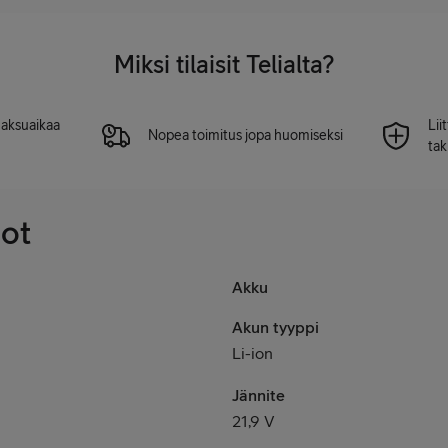
Miksi tilaisit Telialta?
 maksuaikaa
Lii
Nopea toimitus jopa huomiseksi
tak
dot
Akku
Akun tyyppi
Li-ion
Jännite
21,9 V