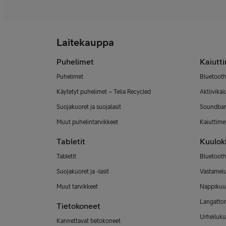
Laitekauppa
Puhelimet
Kaiutt
Puhelimet
Bluetooth
Käytetyt puhelimet – Telia Recycled
Aktiivikai
Suojakuoret ja suojalasit
Soundbar
Muut puhelintarvikkeet
Kaiuttimet
Tabletit
Kuulok
Tabletit
Bluetooth
Suojakuoret ja -lasit
Vastamel
Muut tarvikkeet
Nappikuu
Langatto
Tietokoneet
Urheiluku
Kannettavat tietokoneet