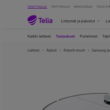
YKSITYISILLE
YRITYKSILLE
WHOLESALE
TELIA F
Liittymät ja palvelut
La
Kaikki laitteet
Tarjoukset
Puhelimet
Tabl
Laitteet
Älykoti
Robotti-imurit
Samsung Jet