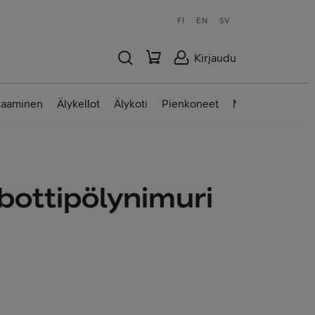
FI
EN
SV
Kirjaudu
laaminen
Älykellot
Älykoti
Pienkoneet
Nettilaitteet
obottipölynimuri