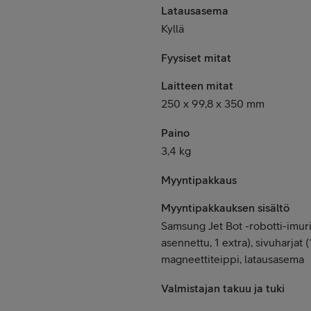
Latausasema
Kyllä
Fyysiset mitat
Laitteen mitat
250 x 99,8 x 350 mm
Paino
3,4 kg
Myyntipakkaus
Myyntipakkauksen sisältö
Samsung Jet Bot -robotti-imuri
asennettu, 1 extra), sivuharjat (
magneettiteippi, latausasema
Valmistajan takuu ja tuki