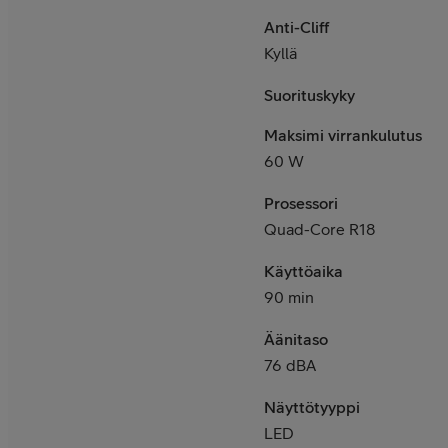
Anti-Cliff
Kyllä
Suorituskyky
Maksimi virrankulutus
60 W
Prosessori
Quad-Core R18
Käyttöaika
90 min
Äänitaso
76 dBA
Näyttötyyppi
LED