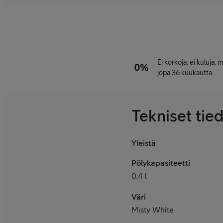
Ei korkoja, ei kuluja,
jopa 36 kuukautta
Tekniset tie
Yleistä
Pölykapasiteetti
0,4 l
Väri
Misty White