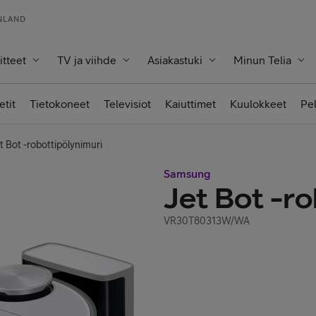
INLAND
itteet
TV ja viihde
Asiakastuki
Minun Telia
etit
Tietokoneet
Televisiot
Kaiuttimet
Kuulokkeet
Pe
 Bot -robottipölynimuri
Samsung
Jet Bot -r
VR30T80313W/WA