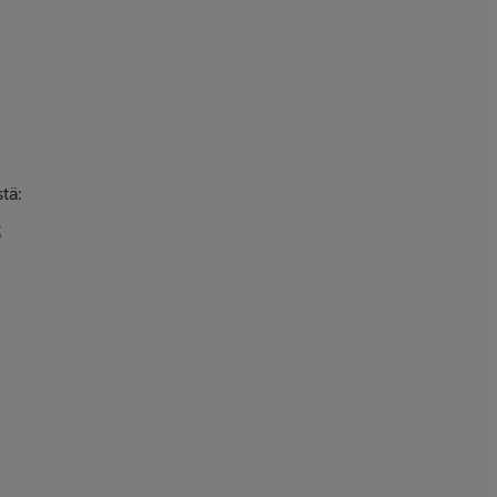
tä:
t