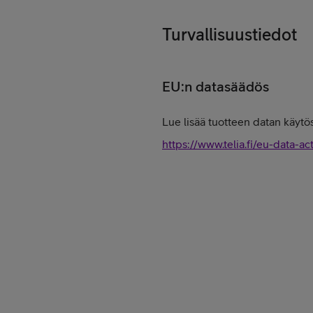
Turvallisuustiedot
EU:n datasäädös
Lue lisää tuotteen datan käytös
https://www.telia.fi/eu-data-ac