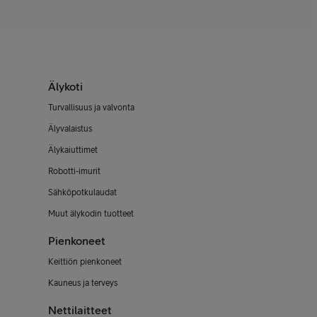
Älykoti
Turvallisuus ja valvonta
Älyvalaistus
Älykaiuttimet
Robotti-imurit
Sähköpotkulaudat
Muut älykodin tuotteet
Pienkoneet
Keittiön pienkoneet
Kauneus ja terveys
Nettilaitteet