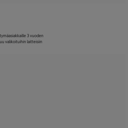
ttymäasiakkaille 3 vuoden
uu valikoituihin laitteisiin