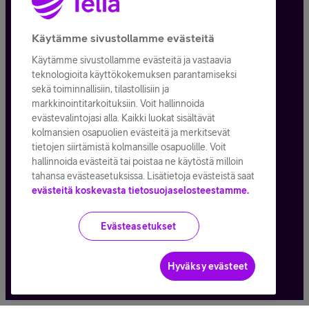
Tietosuoja ja -turva
Käytämme sivustollamme evästeitä
Käytämme sivustollamme evästeitä ja vastaavia
Tilauksen peruuttaminen
teknologioita käyttökokemuksen parantamiseksi
sekä toiminnallisiin, tilastollisiin ja
Käyttöehdot
markkinointitarkoituksiin. Voit hallinnoida
evästevalintojasi alla. Kaikki luokat sisältävät
Evästeiden käyttö
kolmansien osapuolien evästeitä ja merkitsevät
tietojen siirtämistä kolmansille osapuolille. Voit
Toimitusehdot ja palvelukuvaukset
hallinnoida evästeitä tai poistaa ne käytöstä milloin
tahansa evästeasetuksissa. Lisätietoja evästeistä saat
evästeitä koskevasta tietosuojaselosteestamme.
Kaikki hinnat ALV
25,5
%
Evästeasetukset
© Telia Company
2026
Hyväksy evästeet