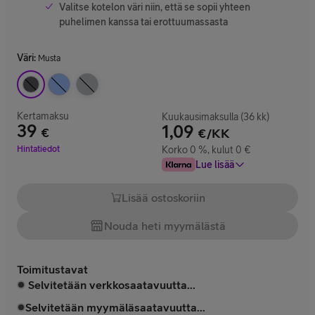
Valitse kotelon väri niin, että se sopii yhteen
puhelimen kanssa tai erottuumassasta
Väri
:
Musta
Kertamaksu
Kuukausimaksulla (36 kk)
39
1,09
€
€/KK
Hinta 39 €
Hintatiedot
Korko 0 %, kulut 0 €
Lue lisää
Lisää ostoskoriin
Nouda heti myymälästä
Toimitustavat
Selvitetään verkkosaatavuutta...
Selvitetään myymäläsaatavuutta...