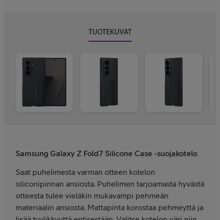
TUOTEKUVAT
Samsung Galaxy Z Fold7 Silicone Case -suojakotelo
Saat puhelimesta varman otteen kotelon
siliconipinnan ansiosta. Puhelimen tarjoamasta hyvästä
otteesta tulee vieläkin mukavampi pehmeän
materiaalin ansiosta. Mattapinta korostaa pehmeyttä ja
lisää tyylikkyyttä entisestään. Valitse kotelon väri niin,