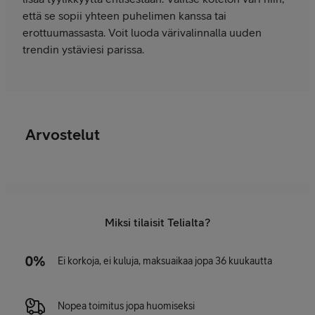
että se sopii yhteen puhelimen kanssa tai
erottuumassasta. Voit luoda värivalinnalla uuden
trendin ystäviesi parissa.
Arvostelut
Miksi tilaisit Telialta?
Ei korkoja, ei kuluja, maksuaikaa jopa 36 kuukautta
Nopea toimitus jopa huomiseksi