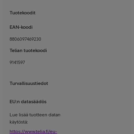
Tuotekoodit
EAN-koodi
8806097469230
Telian tuotekoodi
9141597
Turvallisuustiedot
EU:n datasäädös
Lue lisää tuotteen datan
käytöstä:
https://www.telia.fi/eu-