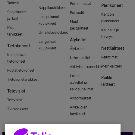
Tabletit
Pelihiirimatot
Pienkoneet
Nappikuulokkeet
Suojakuoret
Pelituolit
Keittiön
Langattomat
ja -lasit
pienkoneet
Muut
kuulokkeet
Muut
pelituotteet
Kauneus ja
Urheilukuulokkeet
tarvikkeet
terveys
Älykellot
Langalliset
Tietokoneet
Nettilaitteet
kuulokkeet
Älykellot
Kannettavat
Reitittimet
Urheilukellot
tietokoneet
Mesh-laitteet
Aktiivisuusrannekkeet
Pöytätietokoneet
Lasten
Kaikki
Tietokonetarvikkeet
älykellot ja
laitteet
kellopuhelimet
Televisiot
Älysormukset
Televisiot
Älykellojen
TV-tarvikkeet
tarvikkeet