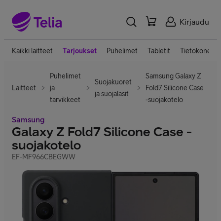
Kirjaudu
Kaikki laitteet
Tarjoukset
Puhelimet
Tabletit
Tietokoneet
Puhelimet
Samsung Galaxy Z
Suojakuoret
Laitteet
ja
Fold7 Silicone Case
ja suojalasit
tarvikkeet
-suojakotelo
Samsung
Galaxy Z Fold7 Silicone Case -
suojakotelo
EF-MF966CBEGWW