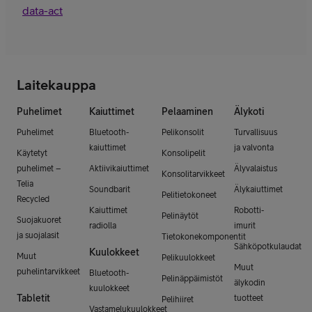
data-act
Laitekauppa
Puhelimet
Kaiuttimet
Pelaaminen
Älykoti
Puhelimet
Bluetooth-
Pelikonsolit
Turvallisuus
kaiuttimet
ja valvonta
Käytetyt
Konsolipelit
puhelimet –
Aktiivikaiuttimet
Älyvalaistus
Konsolitarvikkeet
Telia
Soundbarit
Älykaiuttimet
Pelitietokoneet
Recycled
Kaiuttimet
Robotti-
Pelinäytöt
Suojakuoret
radiolla
imurit
ja suojalasit
Tietokonekomponentit
Sähköpotkulaudat
Kuulokkeet
Muut
Pelikuulokkeet
Muut
puhelintarvikkeet
Bluetooth-
Pelinäppäimistöt
älykodin
kuulokkeet
Tabletit
tuotteet
Pelihiiret
Vastamelukuulokkeet