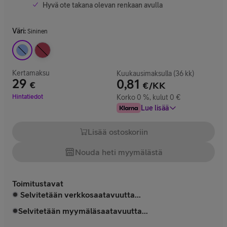
Hyvä ote takana olevan renkaan avulla
Väri
:
Sininen
Kertamaksu
Kuukausimaksulla (36 kk)
29
0,81
€
€/KK
Hinta 29 €
Hintatiedot
Korko 0 %, kulut 0 €
Lue lisää
Lisää ostoskoriin
Nouda heti myymälästä
Toimitustavat
Selvitetään verkkosaatavuutta...
Selvitetään myymäläsaatavuutta...