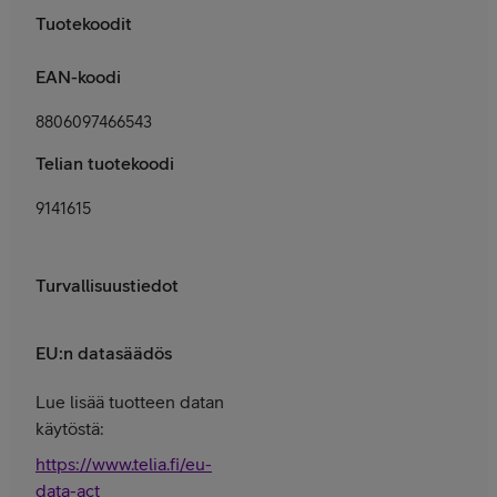
Tuotekoodit
EAN-koodi
8806097466543
Telian tuotekoodi
9141615
Turvallisuustiedot
EU:n datasäädös
Lue lisää tuotteen datan
käytöstä:
https://www.telia.fi/eu-
data-act