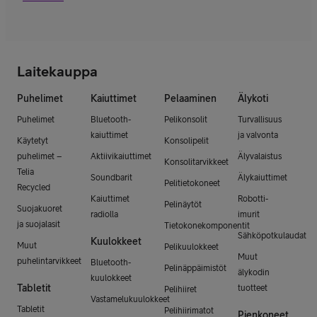
Laitekauppa
Puhelimet
Kaiuttimet
Pelaaminen
Älykoti
Puhelimet
Bluetooth-
Pelikonsolit
Turvallisuus
kaiuttimet
ja valvonta
Käytetyt
Konsolipelit
puhelimet –
Aktiivikaiuttimet
Älyvalaistus
Konsolitarvikkeet
Telia
Soundbarit
Älykaiuttimet
Pelitietokoneet
Recycled
Kaiuttimet
Robotti-
Pelinäytöt
Suojakuoret
radiolla
imurit
ja suojalasit
Tietokonekomponentit
Sähköpotkulaudat
Kuulokkeet
Muut
Pelikuulokkeet
Muut
puhelintarvikkeet
Bluetooth-
Pelinäppäimistöt
älykodin
kuulokkeet
Tabletit
tuotteet
Pelihiiret
Vastamelukuulokkeet
Tabletit
Pelihiirimatot
Pienkoneet