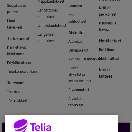
Nappikuulokkeet
Suojakuoret
Pelituolit
Keittiön
Langattomat
ja -lasit
pienkoneet
Muut
kuulokkeet
Muut
pelituotteet
Kauneus ja
Urheilukuulokkeet
tarvikkeet
terveys
Älykellot
Langalliset
Tietokoneet
Nettilaitteet
kuulokkeet
Älykellot
Kannettavat
Reitittimet
Urheilukellot
tietokoneet
Mesh-laitteet
Aktiivisuusrannekkeet
Pöytätietokoneet
Lasten
Kaikki
Tietokonetarvikkeet
älykellot ja
laitteet
kellopuhelimet
Televisiot
Älysormukset
Televisiot
Älykellojen
TV-tarvikkeet
tarvikkeet