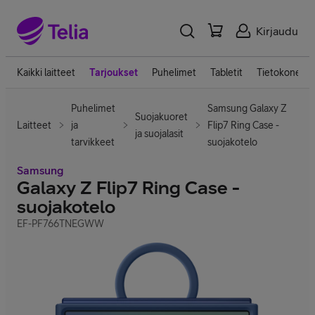
Kirjaudu
Kaikki laitteet
Tarjoukset
Puhelimet
Tabletit
Tietokoneet
Puhelimet
Samsung Galaxy Z
Suojakuoret
Laitteet
ja
Flip7 Ring Case -
ja suojalasit
tarvikkeet
suojakotelo
Samsung
Galaxy Z Flip7 Ring Case -
suojakotelo
EF-PF766TNEGWW