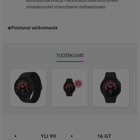
kuntoiluohjelmia ja -harjoitteita sekä edistyneet
ominaisuudet stressitason mittaamiseen
Poistunut valikoimasta
TUOTEKUVAT
YLI 90
16 GT