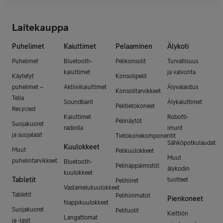
Laitekauppa
Puhelimet
Kaiuttimet
Pelaaminen
Älykoti
Puhelimet
Bluetooth-
Pelikonsolit
Turvallisuus
kaiuttimet
ja valvonta
Käytetyt
Konsolipelit
puhelimet –
Aktiivikaiuttimet
Älyvalaistus
Konsolitarvikkeet
Telia
Soundbarit
Älykaiuttimet
Pelitietokoneet
Recycled
Kaiuttimet
Robotti-
Pelinäytöt
Suojakuoret
radiolla
imurit
ja suojalasit
Tietokonekomponentit
Sähköpotkulaudat
Kuulokkeet
Muut
Pelikuulokkeet
Muut
puhelintarvikkeet
Bluetooth-
Pelinäppäimistöt
älykodin
kuulokkeet
Tabletit
tuotteet
Pelihiiret
Vastamelukuulokkeet
Tabletit
Pelihiirimatot
Pienkoneet
Nappikuulokkeet
Suojakuoret
Pelituolit
Keittiön
Langattomat
ja -lasit