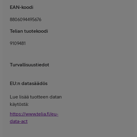
EAN-koodi
8806094495676
Telian tuotekoodi
9109481
Turvallisuustiedot
EU:n datasäädös
Lue lisää tuotteen datan
käytöstä:
https://www.telia.fi/eu-
data-act