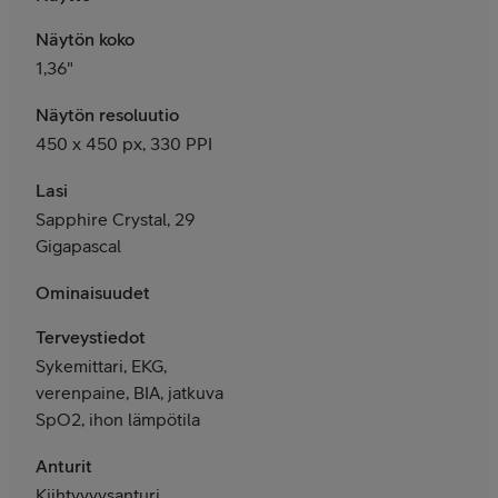
Näytön koko
1,36"
Näytön resoluutio
450 x 450 px, 330 PPI
Lasi
Sapphire Crystal, 29
Gigapascal
Ominaisuudet
Terveystiedot
Sykemittari, EKG,
verenpaine, BIA, jatkuva
SpO2, ihon lämpötila
Anturit
Kiihtyvyysanturi,