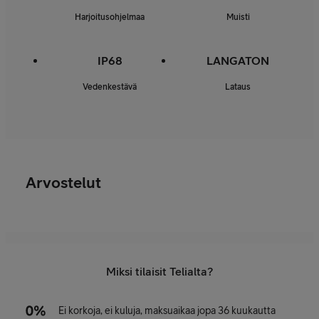
Harjoitusohjelmaa
Muisti
IP68
LANGATON
Vedenkestävä
Lataus
Arvostelut
Miksi tilaisit Telialta?
Ei korkoja, ei kuluja, maksuaikaa jopa 36 kuukautta