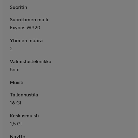
Suoritin
Suorittimen malli
Exynos W920
Ytimien määrä
2
Valmistustekniikka
5nm
Muisti
Tallennustila
16 Gt
Keskusmuisti
1,5 Gt
Näyttö