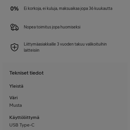
Ei korkoja, ei kuluja, maksuaikaa jopa 36 kuukautta
Nopea toimitus jopa huomiseksi
Liittymäasiakkaille 3 vuoden takuu valikoituihin
laitteisiin
Tekniset tiedot
Yleistä
Väri
Musta
Käyttöliittymä
USB Type-C