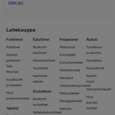
data-act
Laitekauppa
Puhelimet
Kaiuttimet
Pelaaminen
Älykoti
Puhelimet
Bluetooth-
Pelikonsolit
Turvallisuus
kaiuttimet
ja valvonta
Käytetyt
Konsolipelit
puhelimet –
Aktiivikaiuttimet
Älyvalaistus
Konsolitarvikkeet
Telia
Soundbarit
Älykaiuttimet
Pelitietokoneet
Recycled
Kaiuttimet
Robotti-
Pelinäytöt
Suojakuoret
radiolla
imurit
ja suojalasit
Tietokonekomponentit
Sähköpotkulaudat
Kuulokkeet
Muut
Pelikuulokkeet
Muut
puhelintarvikkeet
Bluetooth-
Pelinäppäimistöt
älykodin
kuulokkeet
Tabletit
tuotteet
Pelihiiret
Vastamelukuulokkeet