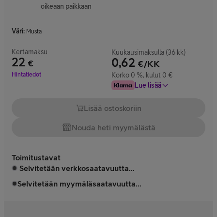
oikeaan paikkaan
Väri
:
Musta
Kertamaksu
Kuukausimaksulla (36 kk)
22
0,62
€
€/KK
Hinta 22 €
Hintatiedot
Korko 0 %, kulut 0 €
Lue lisää
Lisää ostoskoriin
Nouda heti myymälästä
Toimitustavat
Selvitetään verkkosaatavuutta...
Selvitetään myymäläsaatavuutta...