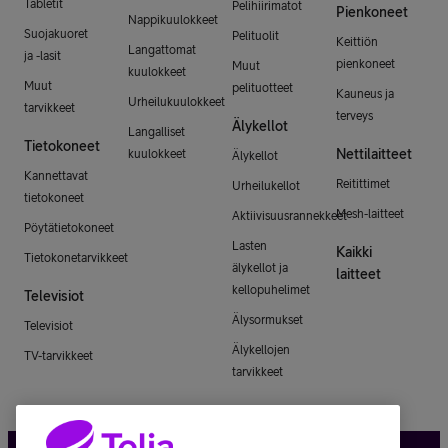
Tabletit
Pelihiirimatot
Pienkoneet
Nappikuulokkeet
Suojakuoret
Pelituolit
Keittiön
Langattomat
ja -lasit
pienkoneet
Muut
kuulokkeet
Muut
pelituotteet
Kauneus ja
Urheilukuulokkeet
tarvikkeet
terveys
Älykellot
Langalliset
Tietokoneet
Nettilaitteet
kuulokkeet
Älykellot
Kannettavat
Reitittimet
Urheilukellot
tietokoneet
Mesh-laitteet
Aktiivisuusrannekkeet
Pöytätietokoneet
Lasten
Kaikki
Tietokonetarvikkeet
älykellot ja
laitteet
kellopuhelimet
Televisiot
Älysormukset
Televisiot
Älykellojen
TV-tarvikkeet
tarvikkeet