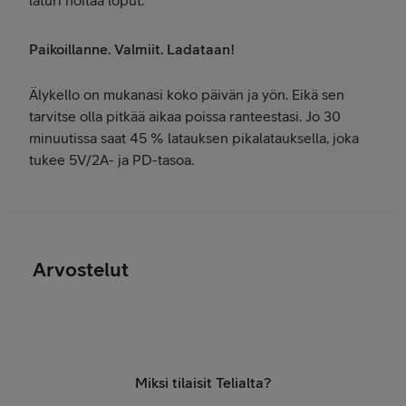
laturi hoitaa loput.
Paikoillanne. Valmiit. Ladataan!
Älykello on mukanasi koko päivän ja yön. Eikä sen
tarvitse olla pitkää aikaa poissa ranteestasi. Jo 30
minuutissa saat 45 % latauksen pikalatauksella, joka
tukee 5V/2A- ja PD-tasoa.
Arvostelut
Miksi tilaisit Telialta?