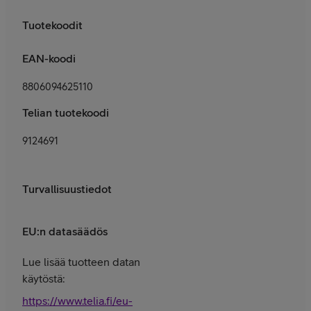
Tuotekoodit
EAN-koodi
8806094625110
Telian tuotekoodi
9124691
Turvallisuustiedot
EU:n datasäädös
Lue lisää tuotteen datan
käytöstä:
https://www.telia.fi/eu-