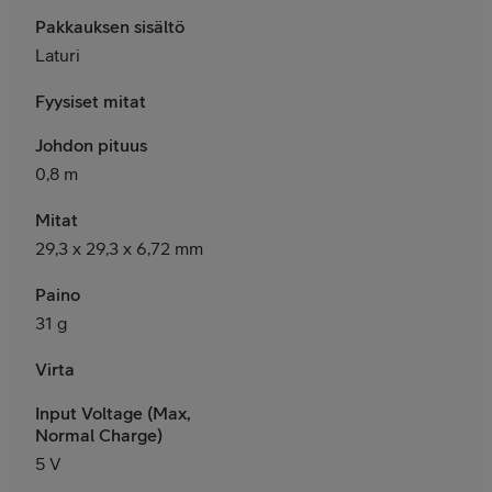
Pakkauksen sisältö
Laturi
Fyysiset mitat
Johdon pituus
0,8 m
Mitat
29,3 x 29,3 x 6,72 mm
Paino
31 g
Virta
Input Voltage (Max,
Normal Charge)
5 V