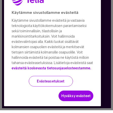
Tietosuoja ja -turva
Käytämme sivustollamme evästeitä
Käytämme sivustollamme evästeitä ja vastaavia
Tilauksen peruuttaminen
teknologioita käyttökokemuksen parantamiseksi
sekä toiminnallisiin, tilastollisiin ja
Käyttöehdot
markkinointitarkoituksiin. Voit hallinnoida
evästevalintojasi alla. Kaikki luokat sisältävät
Evästeiden käyttö
kolmansien osapuolien evästeitä ja merkitsevät
tietojen siirtämistä kolmansille osapuolille. Voit
Toimitusehdot ja palvelukuvaukset
hallinnoida evästeitä tai poistaa ne käytöstä milloin
tahansa evästeasetuksissa. Lisätietoja evästeistä saat
evästeitä koskevasta tietosuojaselosteestamme.
Kaikki hinnat ALV
25,5
%
Evästeasetukset
© Telia Company
2026
Hyväksy evästeet