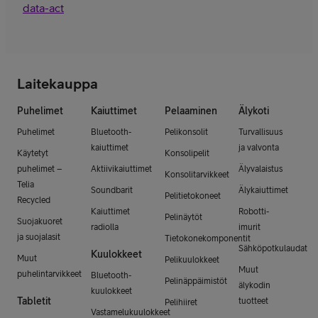
data-act
Laitekauppa
Puhelimet
Kaiuttimet
Pelaaminen
Älykoti
Puhelimet
Bluetooth-
Pelikonsolit
Turvallisuus
kaiuttimet
ja valvonta
Käytetyt
Konsolipelit
puhelimet –
Aktiivikaiuttimet
Älyvalaistus
Konsolitarvikkeet
Telia
Soundbarit
Älykaiuttimet
Pelitietokoneet
Recycled
Kaiuttimet
Robotti-
Pelinäytöt
Suojakuoret
radiolla
imurit
ja suojalasit
Tietokonekomponentit
Sähköpotkulaudat
Kuulokkeet
Muut
Pelikuulokkeet
Muut
puhelintarvikkeet
Bluetooth-
Pelinäppäimistöt
älykodin
kuulokkeet
Tabletit
tuotteet
Pelihiiret
Vastamelukuulokkeet