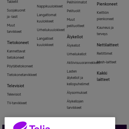
Tabletit
Pelihiirimatot
Pienkoneet
Nappikuulokkeet
Suojakuoret
Pelituolit
Keittiön
Langattomat
ja -lasit
pienkoneet
Muut
kuulokkeet
Muut
pelituotteet
Kauneus ja
Urheilukuulokkeet
tarvikkeet
terveys
Älykellot
Langalliset
Tietokoneet
Nettilaitteet
kuulokkeet
Älykellot
Kannettavat
Reitittimet
Urheilukellot
tietokoneet
Mesh-laitteet
Aktiivisuusrannekkeet
Pöytätietokoneet
Lasten
Kaikki
Tietokonetarvikkeet
älykellot ja
laitteet
kellopuhelimet
Televisiot
Älysormukset
Televisiot
Älykellojen
TV-tarvikkeet
tarvikkeet