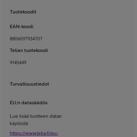
Tuotekoodit
EAN-koodi
8806097934707
Telian tuotekoodi
9145449
Turvallisuustiedot
EU:n datasäädös
Lue lisää tuotteen datan
käytöstä:
https://www.telia.fi/eu-