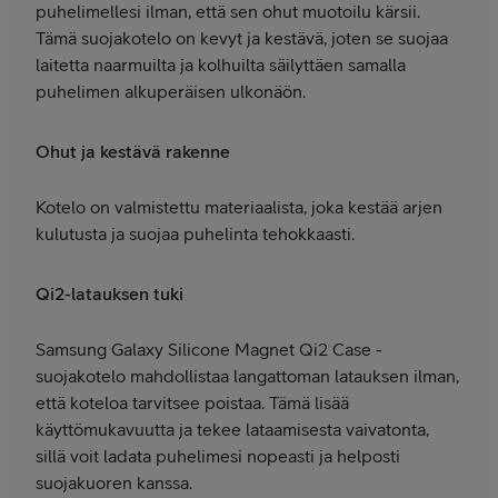
puhelimellesi ilman, että sen ohut muotoilu kärsii.
Tämä suojakotelo on kevyt ja kestävä, joten se suojaa
laitetta naarmuilta ja kolhuilta säilyttäen samalla
puhelimen alkuperäisen ulkonäön.
Ohut ja kestävä rakenne
Kotelo on valmistettu materiaalista, joka kestää arjen
kulutusta ja suojaa puhelinta tehokkaasti.
Qi2-latauksen tuki
Samsung Galaxy Silicone Magnet Qi2 Case -
suojakotelo mahdollistaa langattoman latauksen ilman,
että koteloa tarvitsee poistaa. Tämä lisää
käyttömukavuutta ja tekee lataamisesta vaivatonta,
sillä voit ladata puhelimesi nopeasti ja helposti
suojakuoren kanssa.