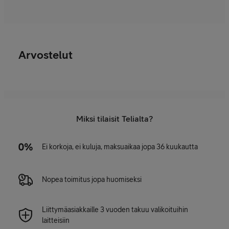
Arvostelut
Miksi tilaisit Telialta?
Ei korkoja, ei kuluja, maksuaikaa jopa 36 kuukautta
Nopea toimitus jopa huomiseksi
Liittymäasiakkaille 3 vuoden takuu valikoituihin
laitteisiin