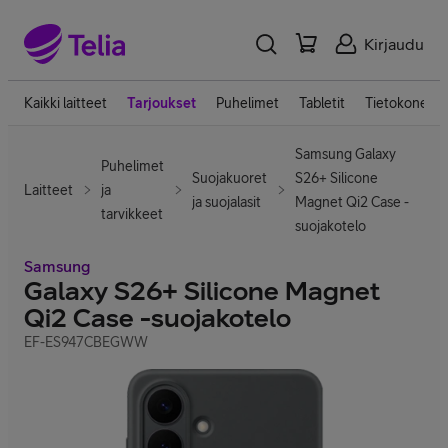
Kirjaudu
Kaikki laitteet
Tarjoukset
Puhelimet
Tabletit
Tietokoneet
Samsung Galaxy
Puhelimet
Suojakuoret
S26+ Silicone
Laitteet
ja
ja suojalasit
Magnet Qi2 Case -
tarvikkeet
suojakotelo
Samsung
Galaxy S26+ Silicone Magnet
Qi2 Case -suojakotelo
EF-ES947CBEGWW