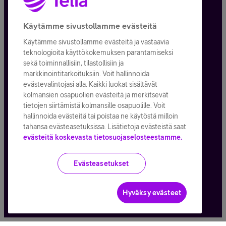
Tietosuoja ja -turva
Käytämme sivustollamme evästeitä
Käytämme sivustollamme evästeitä ja vastaavia
Tilauksen peruuttaminen
teknologioita käyttökokemuksen parantamiseksi
sekä toiminnallisiin, tilastollisiin ja
Käyttöehdot
markkinointitarkoituksiin. Voit hallinnoida
evästevalintojasi alla. Kaikki luokat sisältävät
Evästeiden käyttö
kolmansien osapuolien evästeitä ja merkitsevät
tietojen siirtämistä kolmansille osapuolille. Voit
Toimitusehdot ja palvelukuvaukset
hallinnoida evästeitä tai poistaa ne käytöstä milloin
tahansa evästeasetuksissa. Lisätietoja evästeistä saat
evästeitä koskevasta tietosuojaselosteestamme.
Kaikki hinnat ALV
25,5
%
Evästeasetukset
© Telia Company
2026
Hyväksy evästeet