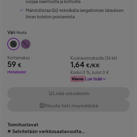
suojaa naarmuilta ja kolhuilta
Mahdollistaa Qi2-tekniikalla langattoman latauksen
ilman kotelon poistamista
Väri
:
Musta
Kertamaksu
Kuukausimaksulla (36 kk)
59
1,64
€
€/KK
Hinta 59 €
Hintatiedot
Korko 0 %, kulut 0 €
Lue lisää
Lisää ostoskoriin
Nouda heti myymälästä
Toimitustavat
Selvitetään verkkosaatavuutta...