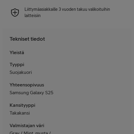
Liittymäasiakkaille 3 vuoden takuu valikoituihin
laitteisiin
Tekniset tiedot
Yleistä
Tyyppi
Suojakuori
Yhteensopivuus
Samsung Galaxy S25
Kansityyppi
Takakansi
Valmistajan väri
Gray / Mint, musta /