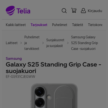
Kirjaudu
Kaikki laitteet
Tarjoukset
Puhelimet
Tabletit
Tietokoneet
Puhelimet
Samsung Galaxy
Suojakuoret
Laitteet
ja
S25 Standing Grip
ja suojalasit
tarvikkeet
Case -suojakuori
Samsung
Galaxy S25 Standing Grip Case -
suojakuori
EF-GS931CJEGWW