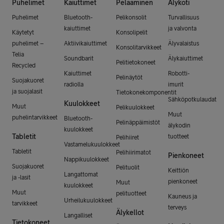
Puhelimet
Kaiuttimet
Pelaaminen
Älykoti
Puhelimet
Bluetooth-
Pelikonsolit
Turvallisuus
kaiuttimet
ja valvonta
Käytetyt
Konsolipelit
puhelimet –
Aktiivikaiuttimet
Älyvalaistus
Konsolitarvikkeet
Telia
Soundbarit
Älykaiuttimet
Pelitietokoneet
Recycled
Kaiuttimet
Robotti-
Pelinäytöt
Suojakuoret
radiolla
imurit
ja suojalasit
Tietokonekomponentit
Sähköpotkulaudat
Kuulokkeet
Muut
Pelikuulokkeet
Muut
puhelintarvikkeet
Bluetooth-
Pelinäppäimistöt
älykodin
kuulokkeet
Tabletit
tuotteet
Pelihiiret
Vastamelukuulokkeet
Tabletit
Pelihiirimatot
Pienkoneet
Nappikuulokkeet
Suojakuoret
Pelituolit
Keittiön
Langattomat
ja -lasit
pienkoneet
Muut
kuulokkeet
Muut
pelituotteet
Kauneus ja
Urheilukuulokkeet
tarvikkeet
terveys
Älykellot
Langalliset
Tietokoneet