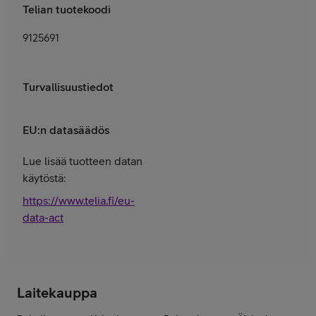
Telian tuotekoodi
9125691
Turvallisuustiedot
EU:n datasäädös
Lue lisää tuotteen datan
käytöstä:
https://www.telia.fi/eu-
data-act
Laitekauppa