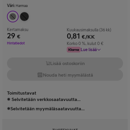
Väri
:
Harmaa
Kertamaksu
Kuukausimaksulla (36 kk)
29
0,81
€
€/KK
Hinta 29 €
Hintatiedot
Korko 0 %, kulut 0 €
Lue lisää
Lisää ostoskoriin
Nouda heti myymälästä
Toimitustavat
Selvitetään verkkosaatavuutta...
Selvitetään myymäläsaatavuutta...