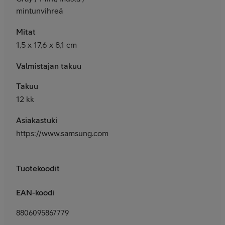
mintunvihreä
Mitat
1,5 x 17,6 x 8,1 cm
Valmistajan takuu
Takuu
12 kk
Asiakastuki
https://www.samsung.com/fi/support/
Tuotekoodit
EAN-koodi
8806095867779