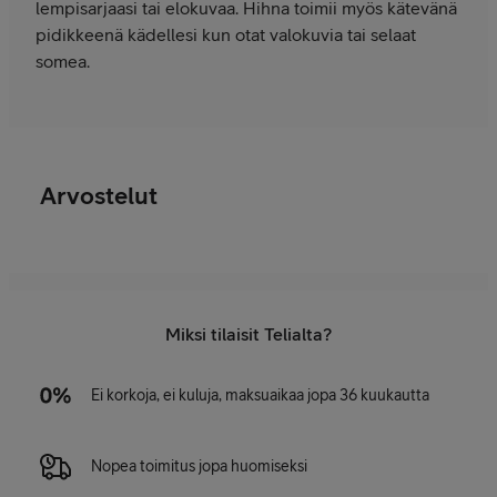
lempisarjaasi tai elokuvaa. Hihna toimii myös kätevänä
pidikkeenä kädellesi kun otat valokuvia tai selaat
somea.
Arvostelut
Miksi tilaisit Telialta?
Ei korkoja, ei kuluja, maksuaikaa jopa 36 kuukautta
Nopea toimitus jopa huomiseksi