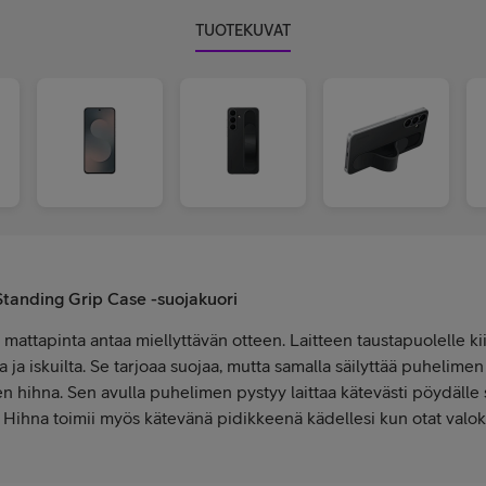
TUOTEKUVAT
tanding Grip Case -suojakuori
attapinta antaa miellyttävän otteen. Laitteen taustapuolelle kii
ta ja iskuilta. Se tarjoaa suojaa, mutta samalla säilyttää puhelim
n hihna. Sen avulla puhelimen pystyy laittaa kätevästi pöydälle 
. Hihna toimii myös kätevänä pidikkeenä kädellesi kun otat valok