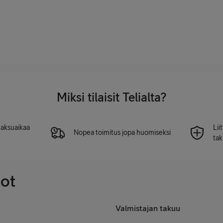
Miksi tilaisit Telialta?
 maksuaikaa
Lii
Nopea toimitus jopa huomiseksi
tak
dot
Valmistajan takuu