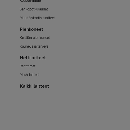
Robotti-imurit
Sähköpotkulaudat
Muut älykodin tuotteet
Pienkoneet
Keittiön pienkoneet
Kauneus ja terveys
Nettilaitteet
Reitittimet
Mesh-laitteet
Kaikki laitteet