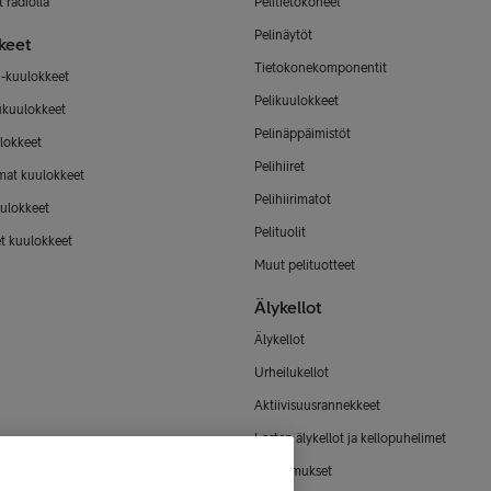
 radiolla
Pelitietokoneet
Pelinäytöt
keet
Tietokonekomponentit
-kuulokkeet
Pelikuulokkeet
ukuulokkeet
Pelinäppäimistöt
lokkeet
Pelihiiret
mat kuulokkeet
Pelihiirimatot
ulokkeet
Pelituolit
et kuulokkeet
Muut pelituotteet
Älykellot
Älykellot
Urheilukellot
Aktiivisuusrannekkeet
Lasten älykellot ja kellopuhelimet
Älysormukset