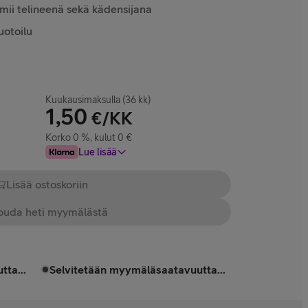
mii telineenä sekä kädensijana
uotoilu
Kuukausimaksulla (36 kk)
1,50
€/KK
Korko 0 %, kulut 0 €
Lue lisää
Lisää ostoskoriin
uda heti myymälästä
tta...
Selvitetään myymäläsaatavuutta...