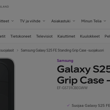
INLAND
itteet
TV ja viihde
Asiakastuki
Minun Telia
etit
Tietokoneet
Televisiot
Kaiuttimet
Kuulokkeet
Pe
suojalasit
Samsung Galaxy S25 FE Standing Grip Case -suojakuori
Samsung
Galaxy S25
Grip Case 
EF-GS731CBEGWW
Suojaa Galaxy S25 FE 