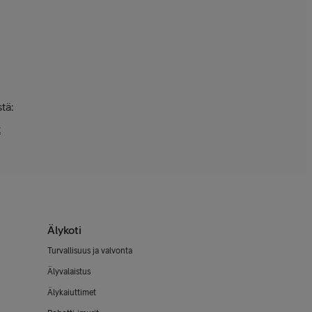
tä:
t
Älykoti
Turvallisuus ja valvonta
Älyvalaistus
Älykaiuttimet