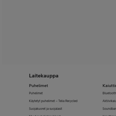
Laitekauppa
Puhelimet
Kaiutt
Puhelimet
Bluetooth
Käytetyt puhelimet – Telia Recycled
Aktiivikai
Suojakuoret ja suojalasit
Soundbar