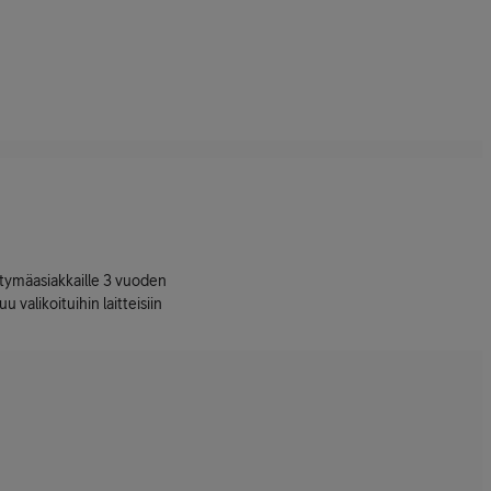
ttymäasiakkaille 3 vuoden
uu valikoituihin laitteisiin