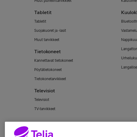
Muut puhelintarvikkeet
Kaiuttimet
Tabletit
Kuulok
Tabletit
Bluetooth
Suojakuoret ja -lasit
Vastamel
Muut tarvikkeet
Nappikuu
Langatto
Tietokoneet
Urheiluku
Kannettavat tietokoneet
Langallis
Pöytätietokoneet
Tietokonetarvikkeet
Televisiot
Televisiot
TV-tarvikkeet