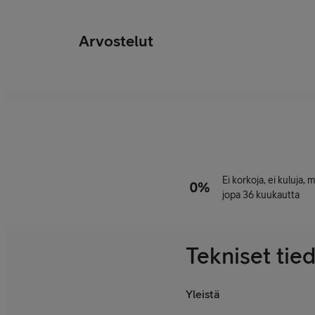
Arvostelut
Ei korkoja, ei kuluja,
jopa 36 kuukautta
Tekniset tie
Yleistä