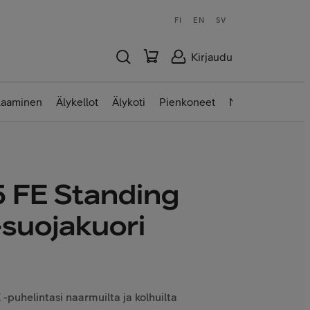
FI
EN
SV
Kirjaudu
laaminen
Älykellot
Älykoti
Pienkoneet
Nettilaitteet
 FE Standing
-suojakuori
-puhelintasi naarmuilta ja kolhuilta