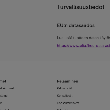
Turvallisuustiedot
EU:n datasäädös
Lue lisää tuotteen datan käytös
https://www.telia.fi/eu-data-ac
imet
Pelaaminen
-kaiuttimet
Pelikonsolit
uttimet
Konsolipelit
it
Konsolitarvikkeet