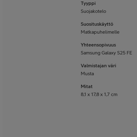
Tyyppi
Suojakotelo
Suosituskäyttö
Matkapuhelimelle
Yhteensopivuus
Samsung Galaxy S25 FE
Valmistajan väri
Musta
Mitat
8,1 x 17,8 x 1,7 cm